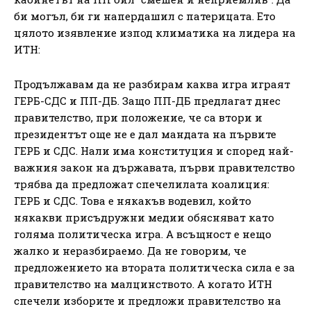
би могъл, би ги напердашил с патерицата. Ето
цялото изявление изпод климатика на лидера на
ИТН:
Продължавам да не разбирам каква игра играят
ГЕРБ-СДС и ПП-ДБ. Защо ПП-ДБ предлагат днес
правителство, при положение, че са втори и
президентът още не е дал мандата на първите
ГЕРБ и СДС. Нали има конституция и според най-
важния закон на държавата, първи правителство
трябва да предложат спечелилата коалиция:
ГЕРБ и СДС. Това е някакъв водевил, който
някакви присъдружни медии обясняват като
голяма политическа игра. А всъщност е нещо
жалко и неразбираемо. Да не говорим, че
предложението на втората политическа сила е за
правителство на малцинството. А когато ИТН
спечели изборите и предложи правителство на