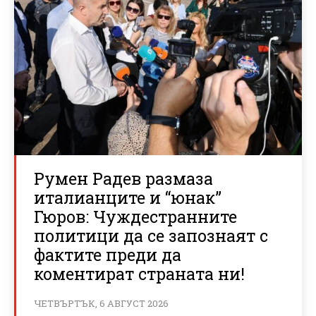
Румен Радев размаза
италианците и “юнак”
Гюров: Чуждестранните
политици да се запознаят с
фактите преди да
коментират страната ни!
ЧЕТВЪРТЪК, 6 АВГУСТ 2026