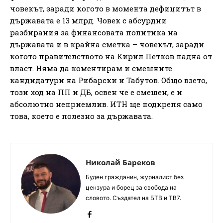
човекът, заради когото в момента дефицитът в
държавата е 13 млрд. Човек с абсурдни
разбирания за финансовата политика на
държавата и в крайна сметка – човекът, заради
когото правителството на Кирил Петков падна от
власт. Няма да коментирам и смешните
кандидатури на Рибарски и Табутов. Общо взето,
този ход на ПП и ДБ, освен че е смешен, е и
абсолютно неприемлив. ИТН ще подкрепя само
това, което е полезно за държавата.
Николай Бареков
Буден гражданин, журналист без
цензура и борец за свобода на
словото. Създател на БТВ и ТВ7.