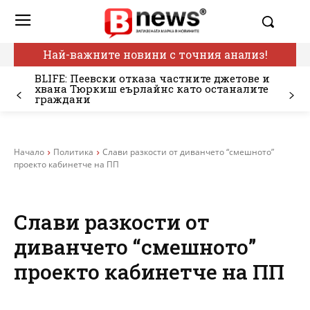
Най-важните новини с точния анализ!
BLIFE: Пеевски отказа частните джетове и
хвана Тюркиш еърлайнс като останалите
граждани
Начало
Политика
Слави разкости от диванчето “смешното”
проекто кабинетче на ПП
Слави разкости от
диванчето “смешното”
проекто кабинетче на ПП