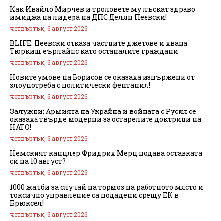
Как Ивайло Мирчев и троловете му лъскат здраво
имиджа на лидера на ДПС Делян Пеевски!
четвъртък, 6 август 2026
BLIFE: Пеевски отказа частните джетове и хвана
Тюркиш еърлайнс като останалите граждани
четвъртък, 6 август 2026
Новите умове на Борисов се оказаха изпържени от
злоупотреба с политически фентанил!
четвъртък, 6 август 2026
Залужни: Армията на Украйна и войната с Русия се
оказаха твърде модерни за остарелите доктрини на
НАТО!
четвъртък, 6 август 2026
Немският канцлер Фридрих Мерц подава оставката
си на 10 август?
четвъртък, 6 август 2026
1000 жалби за случай на тормоз на работното място и
токсично управление са подадени срещу ЕК в
Брюксел!
четвъртък, 6 август 2026