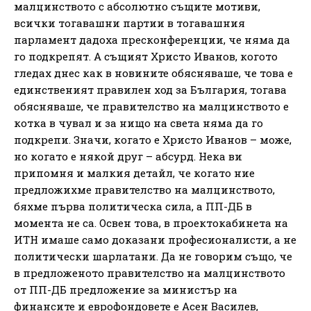
малцинството с абсолютно същите мотиви,
всички тогавашни партии в тогавашния
парламент дадоха пресконференции, че няма да
го подкрепят. А същият Христо Иванов, когото
гледах днес как в новините обясняваше, че това е
единственият правилен ход за България, тогава
обясняваше, че правителство на малцинството е
котка в чувал и за нищо на света няма да го
подкрепи. Значи, когато е Христо Иванов – може,
но когато е някой друг – абсурд. Нека ви
припомня и малкия детайл, че когато ние
предложихме правителство на малцинството,
бяхме първа политическа сила, а ПП-ДБ в
момента не са. Освен това, в проектокабинета на
ИТН имаше само доказани професионалисти, а не
политически шарлатани. Да не говорим също, че
в предложеното правителство на малцинството
от ПП-ДБ предложение за министър на
финансите и еврофондовете е Асен Василев,