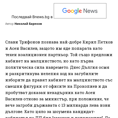
Последвай Bnews.bg в
Автор
Николай Бареков
Слави Трифонов познава най-добре Кирил Петков
и Асен Василев, защото им яде попарата като
техен коалиционен партньор. Той също предложи
кабинет на малцинството, но като първа
политическа сила навремето. Днес Дългия осмя
и разкритикува нелепия ход на загубилите
изборите да правят кабинет на малцинството със
смешни фигурки от офисите на Прокопиев и да
пробутват доказан некадърник като Асен
Василев отново за министър, при положение, че
вече загроби държавата с 13 милиарда лева нови
дългове. Като цяло за шоумена кандидат-
кабинетът на ПП бил “смешен и неприемлив”. Да