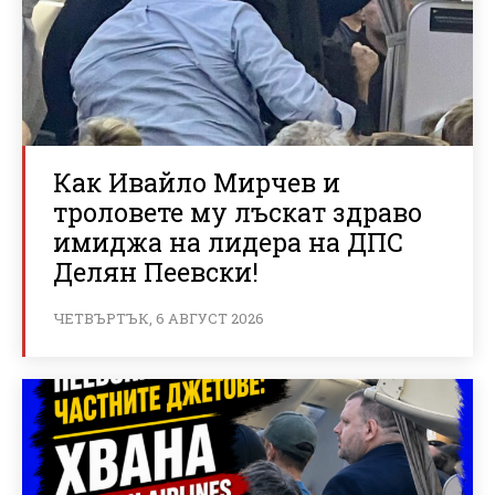
Как Ивайло Мирчев и
троловете му лъскат здраво
имиджа на лидера на ДПС
Делян Пеевски!
ЧЕТВЪРТЪК, 6 АВГУСТ 2026