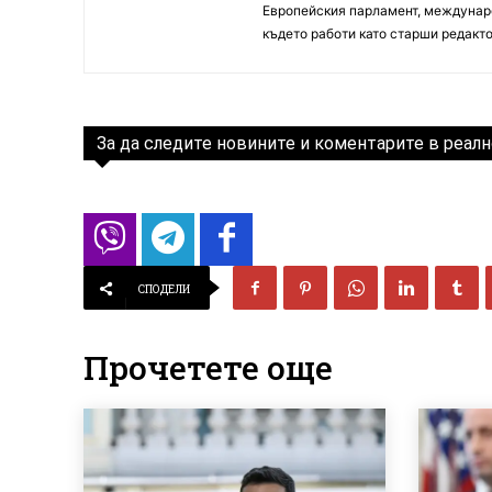
Европейския парламент, междунаро
където работи като старши редакто
За да следите новините и коментарите в реалн
СПОДЕЛИ
Прочетете още