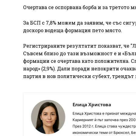
Очертава се оспорвана борба и за третото м
За БСП с 7,8% можем да заявим, че със сиг
доскоро водеща формация пето място.
Регистрираните резултатит показват, че "Ле
Съвсем близо до тази възможност е и «Бълга
формации се очертава като положителна. Сп
народ» (2,9%). Дали поради непокрити очак
партия в нов политически субект, трендът 
Елица Христова
Елица Христова е признат междунар
Кариерният ѝ път започва през 200
През 2012 г. Елица става чуждестр
икономически теми от Брюксел, Бер