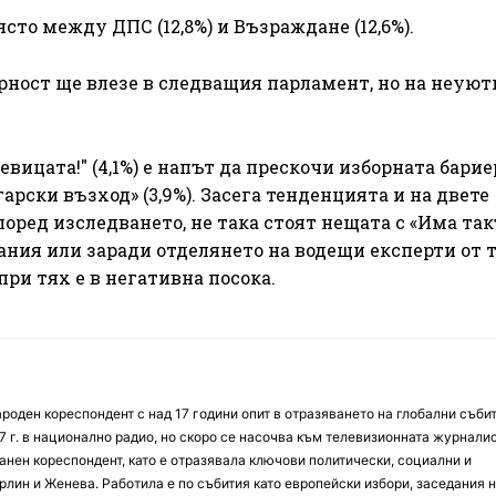
ясто между ДПС (12,8%) и Възраждане (12,6%).
урност ще влезе в следващия парламент, но на неуют
вицата!" (4,1%) е напът да прескочи изборната барие
рски възход» (3,9%). Засега тенденцията и на двете
оред изследването, не така стоят нещата с «Има та
вания или заради отделянето на водещи експерти от 
при тях е в негативна посока.
оден кореспондент с над 17 години опит в отразяването на глобални събит
7 г. в национално радио, но скоро се насочва към телевизионната журналис
анен кореспондент, като е отразявала ключови политически, социални и
лин и Женева. Работила е по събития като европейски избори, заседания 