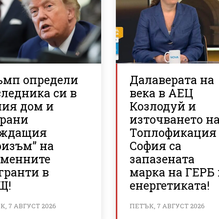
ъмп определи
Далаверата на
ледника си в
века в АЕЦ
лия дом и
Козлодуй и
брани
източването н
аждащия
Топлофикация
ризъм” на
София са
еменните
запазената
гранти в
марка на ГЕРБ 
Щ!
енергетиката!
, 7 АВГУСТ 2026
ПЕТЪК, 7 АВГУСТ 2026