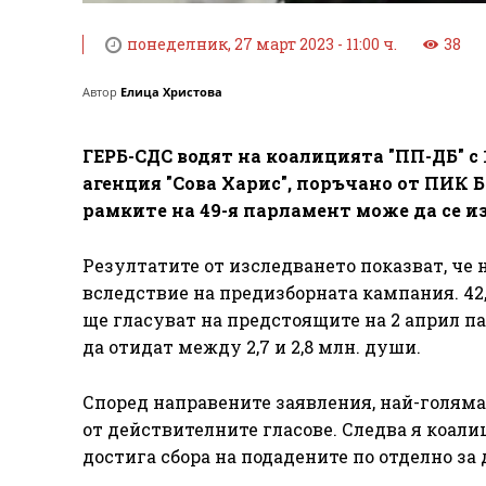
понеделник, 27 март 2023 - 11:00 ч.
38
Автор
Елица Христова
ГЕРБ-СДС водят на коалицията "ПП-ДБ" с 
агенция "Сова Харис", поръчано от ПИК Б
рамките на 49-я парламент може да се и
Резултатите от изследването показват, че 
вследствие на предизборната кампания. 42,
ще гласуват на предстоящите на 2 април па
да отидат между 2,7 и 2,8 млн. души.
Според направените заявления, най-голяма
от действителните гласове. Следва я коали
достига сбора на подадените по отделно за