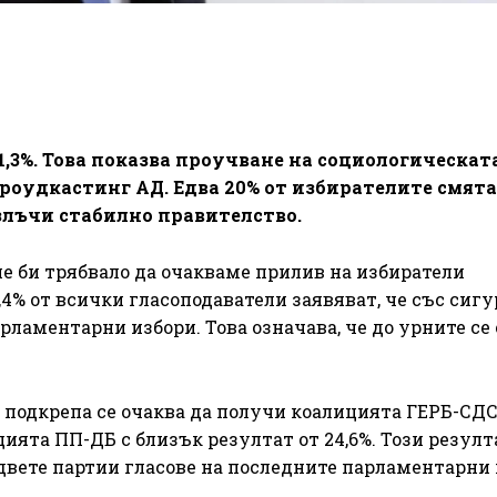
1,3%. Това показва проучване на социологическат
роудкастинг АД. Едва 20% от избирателите смятат
злъчи стабилно правителство.
не би трябвало да очакваме прилив на избиратели
4% от всички гласоподаватели заявяват, че със сиг
рламентарни избори. Това означава, че до урните се
 подкрепа се очаква да получи коалицията ГЕРБ-СДС 
цията ПП-ДБ с близък резултат от 24,6%. Този резулт
 двете партии гласове на последните парламентарни 