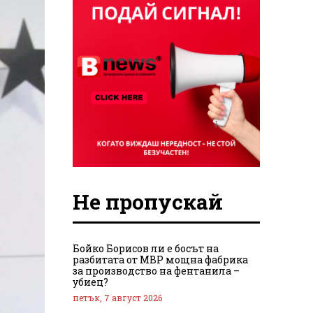
Не пропускай
Бойко Борисов ли е босът на
разбитата от МВР мощна фабрика
за производство на фентанила –
убиец?
петък, 7 август 2026