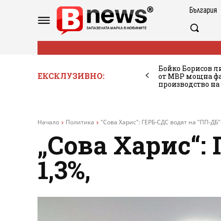
България
Бойко Борисов ли
ЕКСКЛУЗИВНО:
от МВР мощна фа
производство на
Начало
Политика
"Сова Харис": ГЕРБ-СДС водят на "ПП-ДБ" 
„Сова Харис“:
1,3%,