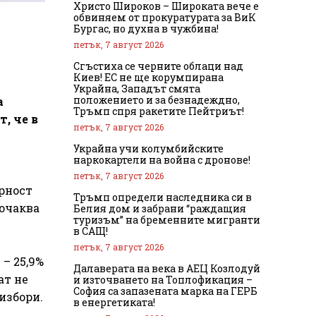
Христо Широков – Широката вече е
обвиняем от прокуратурата за ВиК
Бургас, но духна в чужбина!
петък, 7 август 2026
Сгъстиха се черните облаци над
Киев! ЕС не ще корумпирана
Украйна, Западът смята
положението и за безнадеждно,
а
Тръмп спря ракетите Пейтриът!
, че в
петък, 7 август 2026
Украйна учи колумбийските
наркокартели на война с дронове!
петък, 7 август 2026
урност
Тръмп определи наследника си в
 очаква
Белия дом и забрани “раждащия
туризъм” на бременните мигранти
в САЩ!
петък, 7 август 2026
– 25,9%
Далаверата на века в АЕЦ Козлодуй
ат не
и източването на Топлофикация –
София са запазената марка на ГЕРБ
избори.
в енергетиката!