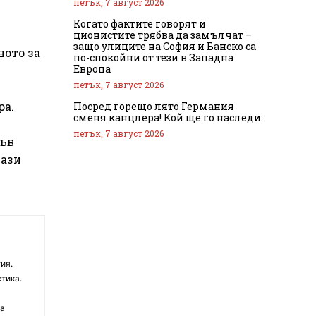
петък, 7 август 2026
Когато фактите говорят и
ционистите трябва да замълчат –
защо улиците на София и Банско са
ното за
по-спокойни от тези в Западна
Европа
петък, 7 август 2026
ра.
Посред горещо лято Германия
сменя канцлера! Кой ще го наследи
петък, 7 август 2026
къв
тази
ия.
тика.
на