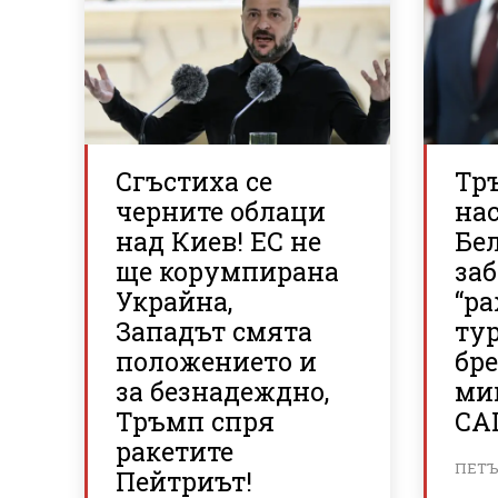
Сгъстиха се
Тр
черните облаци
нас
над Киев! ЕС не
Бе
ще корумпирана
за
Украйна,
“р
Западът смята
ту
положението и
бр
за безнадеждно,
ми
Тръмп спря
СА
ракетите
ПЕТЪК
Пейтриът!