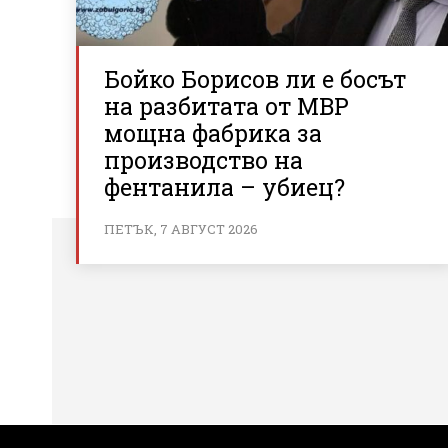
Бойко Борисов ли е босът
на разбитата от МВР
мощна фабрика за
производство на
фентанила – убиец?
ПЕТЪК, 7 АВГУСТ 2026