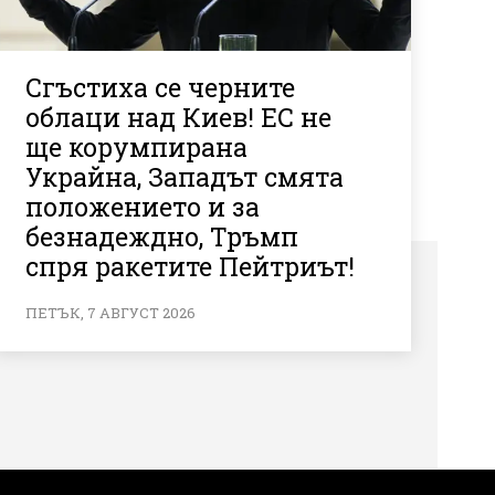
Сгъстиха се черните
облаци над Киев! ЕС не
ще корумпирана
Украйна, Западът смята
положението и за
безнадеждно, Тръмп
спря ракетите Пейтриът!
ПЕТЪК, 7 АВГУСТ 2026