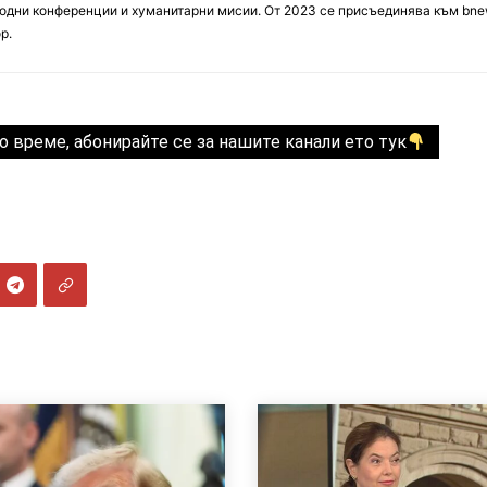
дни конференции и хуманитарни мисии. От 2023 се присъединява към bne
р.
о време, абонирайте се за нашите канали ето тук