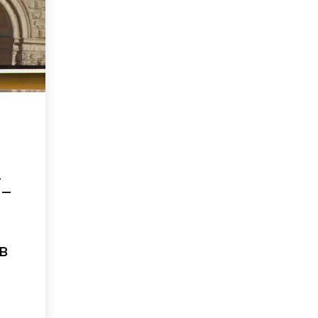
а
 –
в