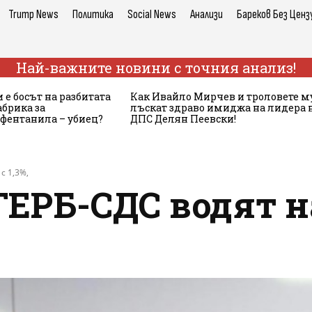
Trump News
Политика
Social News
Анализи
Бареков Без Ценз
Най-важните новини с точния анализ!
 е босът на разбитата
Как Ивайло Мирчев и троловете м
брика за
лъскат здраво имиджа на лидера 
 фентанила – убиец?
ДПС Делян Пеевски!
с 1,3%,
 ГЕРБ-СДС водят н