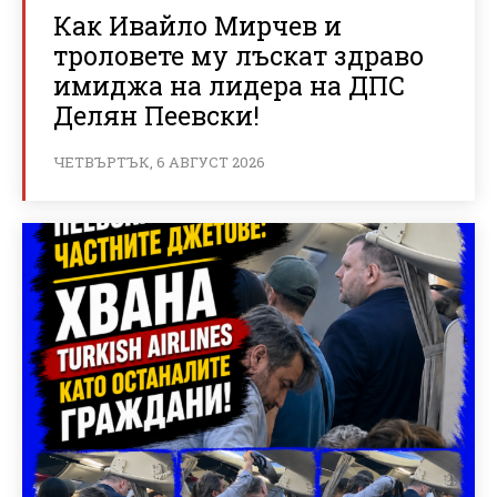
Как Ивайло Мирчев и
троловете му лъскат здраво
имиджа на лидера на ДПС
Делян Пеевски!
ЧЕТВЪРТЪК, 6 АВГУСТ 2026