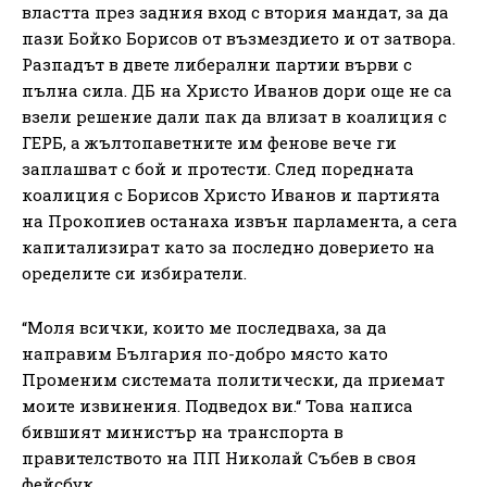
властта през задния вход с втория мандат, за да
пази Бойко Борисов от възмездието и от затвора.
Разпадът в двете либерални партии върви с
пълна сила. ДБ на Христо Иванов дори още не са
взели решение дали пак да влизат в коалиция с
ГЕРБ, а жълтопаветните им фенове вече ги
заплашват с бой и протести. След поредната
коалиция с Борисов Христо Иванов и партията
на Прокопиев останаха извън парламента, а сега
капитализират като за последно доверието на
оределите си избиратели.
“Моля всички, които ме последваха, за да
направим България по-добро място като
Променим системата политически, да приемат
моите извинения. Подведох ви.“ Това написа
бившият министър на транспорта в
правителството на ПП Николай Събев в своя
фейсбук.