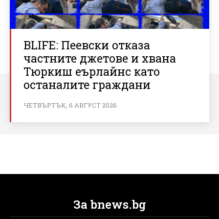
BLIFE: Пеевски отказа
частните джетове и хвана
Тюркиш еърлайнс като
останалите граждани
ЧЕТВЪРТЪК, 6 АВГУСТ 2026
За bnews.bg