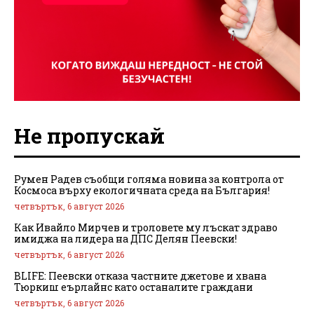
Не пропускай
Румен Радев съобщи голяма новина за контрола от
Космоса върху екологичната среда на България!
четвъртък, 6 август 2026
Как Ивайло Мирчев и троловете му лъскат здраво
имиджа на лидера на ДПС Делян Пеевски!
четвъртък, 6 август 2026
BLIFE: Пеевски отказа частните джетове и хвана
Тюркиш еърлайнс като останалите граждани
четвъртък, 6 август 2026