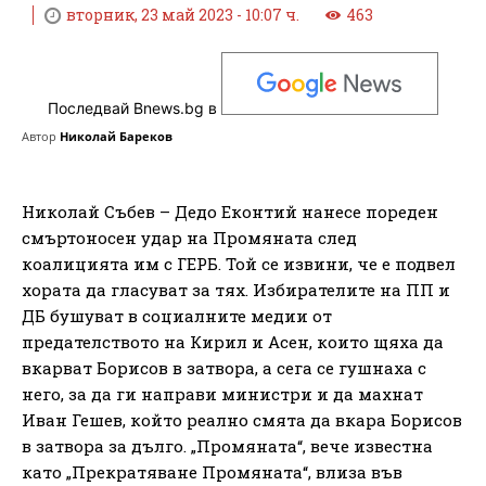
вторник, 23 май 2023 - 10:07 ч.
463
Последвай Bnews.bg в
Автор
Николай Бареков
Николай Събев – Дедо Еконтий нанесе пореден
смъртоносен удар на Промяната след
коалицията им с ГЕРБ. Той се извини, че е подвел
хората да гласуват за тях. Избирателите на ПП и
ДБ бушуват в социалните медии от
предателството на Кирил и Асен, които щяха да
вкарват Борисов в затвора, а сега се гушнаха с
него, за да ги направи министри и да махнат
Иван Гешев, който реално смята да вкара Борисов
в затвора за дълго. „Промяната“, вече известна
като „Прекратяване Промяната“, влиза във