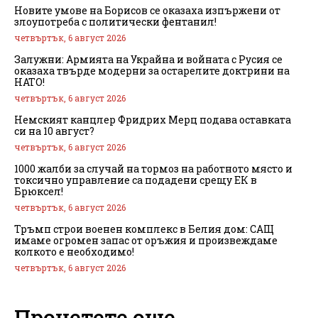
Новите умове на Борисов се оказаха изпържени от
злоупотреба с политически фентанил!
четвъртък, 6 август 2026
Залужни: Армията на Украйна и войната с Русия се
оказаха твърде модерни за остарелите доктрини на
НАТО!
четвъртък, 6 август 2026
Немският канцлер Фридрих Мерц подава оставката
си на 10 август?
четвъртък, 6 август 2026
1000 жалби за случай на тормоз на работното място и
токсично управление са подадени срещу ЕК в
Брюксел!
четвъртък, 6 август 2026
Тръмп строи военен комплекс в Белия дом: САЩ
имаме огромен запас от оръжия и произвеждаме
колкото е необходимо!
четвъртък, 6 август 2026
Прочетете още