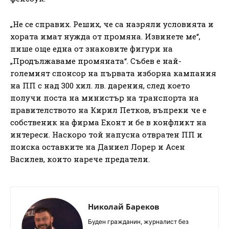
„Не се справих. Реших, че са назряли условията и
хората имат нужда от промяна. Извинете ме“,
пише още една от знаковите фигури на
„Продължаваме промяната“. Събев е най-
големият спонсор на първата изборна кампания
на ПП с над 300 хил. лв. дарения, след което
получи поста на министър на транспорта на
правителството на Кирил Петков, въпреки че е
собственик на фирма Еконт и бе в конфликт на
интереси. Наскоро той напусна отвратен ПП и
поиска оставките на Даниел Лорер и Асен
Василев, които нарече предатели.
Николай Бареков
Буден гражданин, журналист без