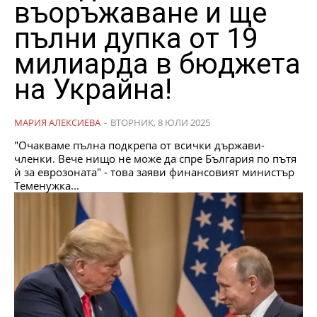
въоръжаване и ще
пълни дупка от 19
милиарда в бюджета
на Украйна!
МАРИЯ АЛЕКСИЕВА
-
ВТОРНИК, 8 ЮЛИ 2025
"Очакваме пълна подкрепа от всички държави-
членки. Вече нищо не може да спре България по пътя
ѝ за еврозоната" - това заяви финансовият министър
Теменужка...