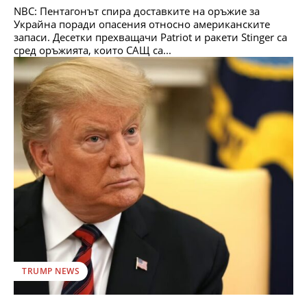
NBC: Пентагонът спира доставките на оръжие за
Украйна поради опасения относно американските
запаси. Десетки прехващачи Patriot и ракети Stinger са
сред оръжията, които САЩ са...
TRUMP NEWS