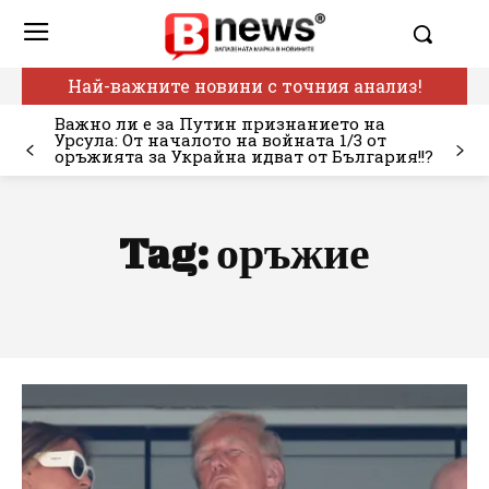
Най-важните новини с точния анализ!
Важно ли е за Путин признанието на
Урсула: От началото на войната 1/3 от
оръжията за Украйна идват от България!!?
Tag:
оръжие