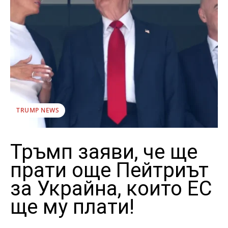
TRUMP NEWS
Тръмп заяви, че ще
прати още Пейтриът
за Украйна, които ЕС
ще му плати!