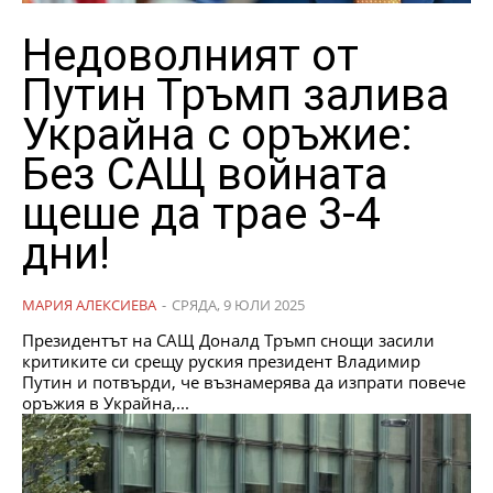
Недоволният от
Путин Тръмп залива
Украйна с оръжие:
Без САЩ войната
щеше да трае 3-4
дни!
МАРИЯ АЛЕКСИЕВА
-
СРЯДА, 9 ЮЛИ 2025
Президентът на САЩ Доналд Тръмп снощи засили
критиките си срещу руския президент Владимир
Путин и потвърди, че възнамерява да изпрати повече
оръжия в Украйна,...