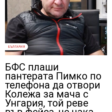
БЪЛГАРИЯ
БФС плаши
пантерата Пимко по
телефона да отвори
Колежа за мача с
Унгария, той реве