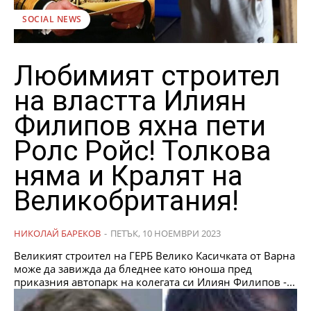
SOCIAL NEWS
Любимият строител
на властта Илиян
Филипов яхна пети
Ролс Ройс! Толкова
няма и Кралят на
Великобритания!
НИКОЛАЙ БАРЕКОВ
-
ПЕТЪК, 10 НОЕМВРИ 2023
Великият строител на ГЕРБ Велико Касичката от Варна
може да завижда да бледнее като юноша пред
приказния автопарк на колегата си Илиян Филипов -...