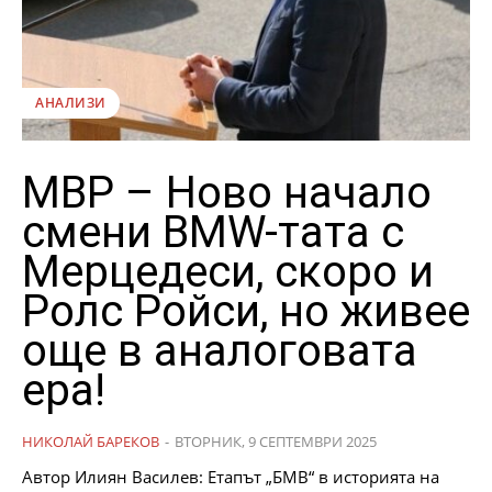
АНАЛИЗИ
МВР – Ново начало
смени BMW-тата с
Мерцедеси, скоро и
Ролс Ройси, но живее
още в аналоговата
ера!
НИКОЛАЙ БАРЕКОВ
-
ВТОРНИК, 9 СЕПТЕМВРИ 2025
Автор Илиян Василев: Етапът „БМВ“ в историята на