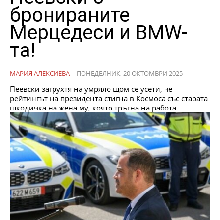
бронираните
Мерцедеси и BMW-
та!
МАРИЯ АЛЕКСИЕВА
-
ПОНЕДЕЛНИК, 20 ОКТОМВРИ 2025
Пеевски загрухтя на умряло щом се усети, че
рейтингът на президента стигна в Космоса със старата
шкодичка на жена му, която тръгна на работа...