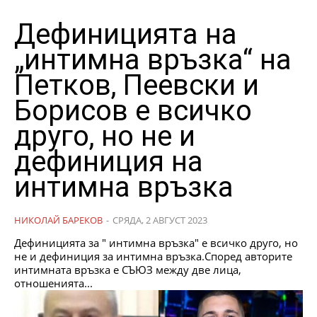
Дефиницията на
„интимна връзка“ на
Петков, Пеевски и
Борисов е всичко
друго, но не и
дефиниция на
интимна връзка
НИКОЛАЙ БАРЕКОВ
-
СРЯДА, 2 АВГУСТ 2023
Дефиницията за " интимна връзка" е всичко друго, но
не и дефиниция за интимна връзка.Според авторите
интимната връзка е СЪЮЗ между две лица,
отношенията...