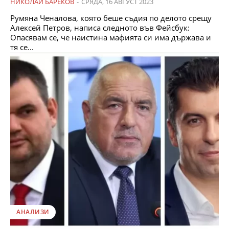
НИКОЛАЙ БАРЕКОВ
-
СРЯДА, 16 АВГУСТ 2023
Румяна Ченалова, която беше съдия по делото срещу
Алексей Петров, написа следното във Фейсбук:
Опасявам се, че наистина мафията си има държава и
тя се...
АНАЛИЗИ