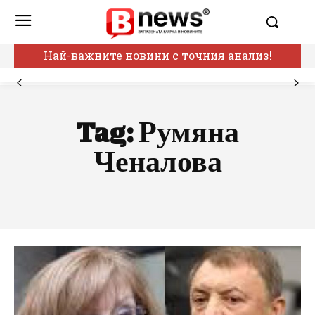
Най-важните новини с точния анализ!
Tag:
Румяна
Ченалова