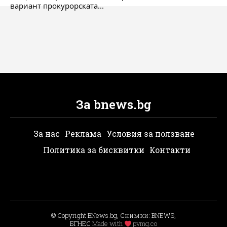
вариант прокурорската...
За bnews.bg
За нас
Реклама
Условия за ползване
Политика за бисквитки
Контакти
© Copyright BNews.bg, Снимки: BNEWS,
БГНЕС
Мade with
pvmg.co