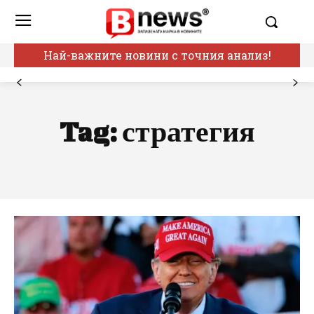
Най-важните новини с точния анализ!
Tag:
стратегия