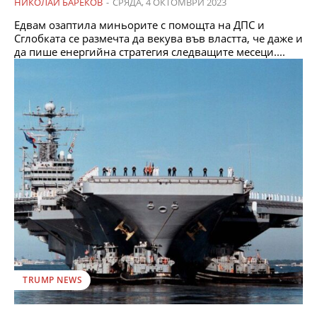
НИКОЛАЙ БАРЕКОВ
-
СРЯДА, 4 ОКТОМВРИ 2023
Едвам озаптила миньорите с помощта на ДПС и
Сглобката се размечта да векува във властта, че даже и
да пише енергийна стратегия следващите месеци....
TRUMP NEWS