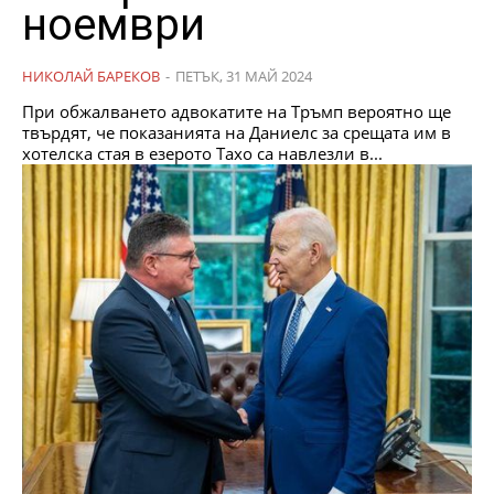
ноември
НИКОЛАЙ БАРЕКОВ
-
ПЕТЪК, 31 МАЙ 2024
При обжалването адвокатите на Тръмп вероятно ще
твърдят, че показанията на Даниелс за срещата им в
хотелска стая в езерото Тахо са навлезли в...