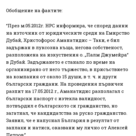
Обобщение на фактите:
“През м.05.2012г. НРС информира, че според данни
на източник от юридическите среди на Емирство
Дубай, Христофорос Аманатидис – Таки, е бил
задържан в луксозна къща, негова собственост,
разположена на изкуствения о. „Палм Джумейра“
в Дубай. Задържането е станало по време на
организирано от него тържество, в присъствието
на компания от около 15 души, в т. ч. и други
български граждани. На проведения първичен
разпит на 17.05.2012 г., Аманатидис разполагал с
български паспорт с изтекла валидност,
потвърдил е българското си гражданство, но
загатнал, че кандидатства за руско гражданство.
Заявил, че е напуснал България в резултат от
заплахи и натиск, оказвани му лично от Алексей
Петров.”