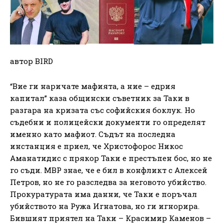
автор BIRD
“Вие ги наричате мафията, а ние – едрия
капитал” каза общински съветник за Таки в
разгара на кризата със софийския боклук. Но
съдебни и полицейски документи го определят
именно като мафиот. Съдът на последна
инстанция е приел, че Христофорос Никос
Аманатидис с прякор Таки е престъпен бос, но не
го съди. МВР знае, че е бил в конфликт с Алексей
Петров, но не го разследва за неговото убийство.
Прокуратурата има данни, че Таки е поръчал
убийството на Ружа Игнатова, но ги игнорира.
Бившият приятел на Таки – Красимир Каменов –