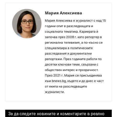
Мария Алексиева
Мария Алексиева е журналист с над 15
години опит в разследващата и
социалната тематика. Кариерата ѝ
започва през 2008 г. като репортер в
регионална телевизия, а по-късно се
специализира в политическите
разследвания и документални
репортажи. През годините работи по
десетки ключови теми, свързани с
обществен интерес и прозрачност.
През 2021 г. Мария се присъединява
към bnews.bg, където и до днес е част
от екипа на разследващите
журналисти.
За да следите новините и коментарите в реално