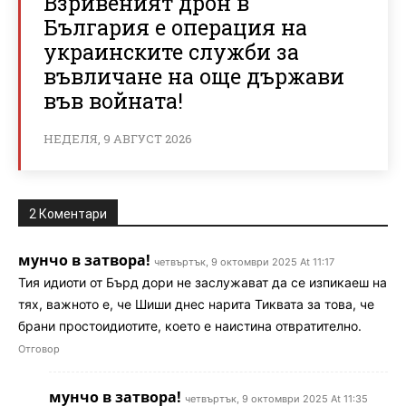
Взривеният дрон в
България е операция на
украинските служби за
въвличане на още държави
във войната!
НЕДЕЛЯ, 9 АВГУСТ 2026
2 Коментари
мунчо в затвора!
четвъртък, 9 октомври 2025 At 11:17
Тия идиоти от Бърд дори не заслужават да се изпикаеш на
тях, важното е, че Шиши днес нарита Тиквата за това, че
брани простоидиотите, което е наистина отвратително.
Отговор
мунчо в затвора!
четвъртък, 9 октомври 2025 At 11:35