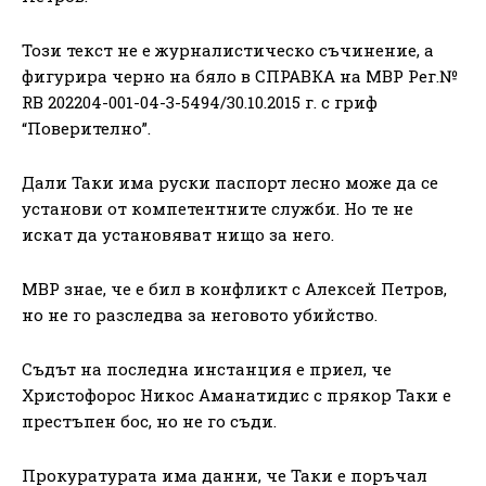
Този текст не е журналистическо съчинение, а
фигурира черно на бяло в СПРАВКА на МВР Рег.№
RB 202204-001-04-3-5494/30.10.2015 г. с гриф
“Поверително”.
Дали Таки има руски паспорт лесно може да се
установи от компетентните служби. Но те не
искат да установяват нищо за него.
МВР знае, че е бил в конфликт с Алексей Петров,
но не го разследва за неговото убийство.
Съдът на последна инстанция е приел, че
Христофорос Никос Аманатидис с прякор Таки е
престъпен бос, но не го съди.
Прокуратурата има данни, че Таки е поръчал