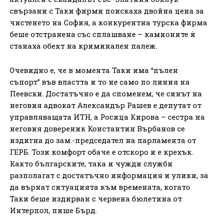
свързани с Таки фирми поискаха двойна цена за
чистенето на София, а конкурентна турска фирма
беше отстранена със сплашване – камионите ѝ
станаха обект на криминален палеж.
Очевидно е, че в момента Таки има “пълен
съпорт” във властта и то не само по линия на
Пеевски. Достатъчно е да споменем, че синът на
неговия адвокат Александър Рашев е депутат от
управляващата ИТН, а Росица Кирова – сестра на
неговия довереник Константин Върбанов се
издигна до зам.-председател на парламента от
ГЕРБ. Този комфорт обаче е отскоро и е крехък.
Както българските, така и чужди служби
разполагат с достатъчно информация и улики, за
да върнат ситуацията към времената, когато
Таки беше издирван с червена бюлетина от
Интерпол, пише Бърд.