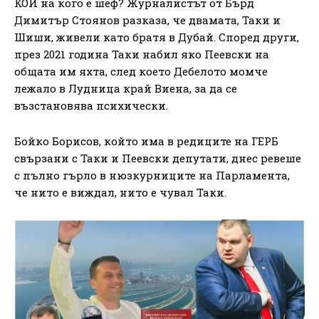
КОЙ на кого е шеф? Журналистът от Бърд
Димитър Стоянов разказа, че двамата, Таки и
Шиши, живели като братя в Дубай. Според други,
през 2021 година Таки набил яко Пеевски на
общата им яхта, след което Дебелото момче
лежало в Лудница край Виена, за да се
възстановява психически.
Бойко Борисов, който има в редиците на ГЕРБ
свързани с Таки и Пеевски депутати, днес ревеше
с пълно гърло в нюзкурниците на Парламента,
че нито е виждал, нито е чувал Таки.