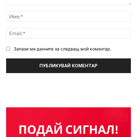
Коментар:
Им
Ema
Запази ми данните за следващ мой коментар.