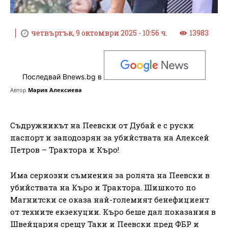
четвъртък, 9 октомври 2025 - 10:56 ч.
13983
Последвай Bnews.bg в
Автор
Мария Алексиева
Съдружникът на Пеевски от Дубай е с руски
паспорт и заподозрян за убийствата на Алексей
Петров – Трактора и Къро!
Има сериозни съмнения за ролята на Пеевски в
убийствата на Къро и Трактора. Шишкото по
Магнитски се оказа най-големият бенефициент
от техните екзекуции. Къро беше дал показания в
Швейцария срещу Таки и Пеевски пред ФБР и