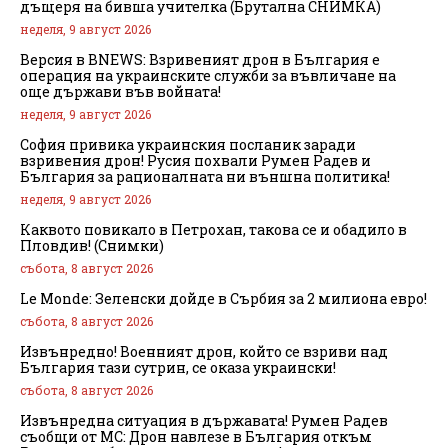
дъщеря на бивша учителка (Брутална СНИМКА)
неделя, 9 август 2026
Версия в BNEWS: Взривеният дрон в България е
операция на украинските служби за въвличане на
още държави във войната!
неделя, 9 август 2026
София привика украинския посланик заради
взривения дрон! Русия похвали Румен Радев и
България за рационалната ни външна политика!
неделя, 9 август 2026
Каквото повикало в Петрохан, такова се и обадило в
Пловдив! (Снимки)
събота, 8 август 2026
Le Monde: Зеленски дойде в Сърбия за 2 милиона евро!
събота, 8 август 2026
Извънредно! Военният дрон, който се взриви над
България тази сутрин, се оказа украински!
събота, 8 август 2026
Извънредна ситуация в държавата! Румен Радев
съобщи от МС: Дрон навлезе в България откъм