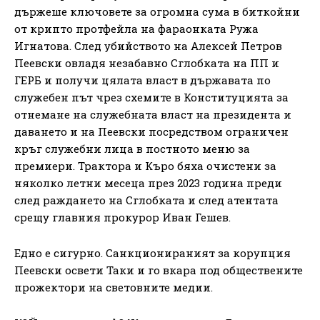
държеше ключовете за огромна сума в биткойни
от крипто протфейла на фараонката Ружа
Игнатова. След убийството на Алексей Петров
Пеевски овладя незабавно Сглобката на ПП и
ГЕРБ и получи цялата власт в държавата по
служебен път чрез схемите в Конституцията за
отнемане на служебната власт на президента и
даването и на Пеевски посредством ограничен
кръг служебни лица в постното меню за
премиери. Трактора и Къро бяха очистени за
няколко летни месеца през 2023 година преди
след раждането на Сглобката и след атентата
срещу главния прокурор Иван Гешев.
Едно е сигурно. Санкционираният за корупция
Пеевски освети Таки и го вкара под обществените
прожектори на световните медии.