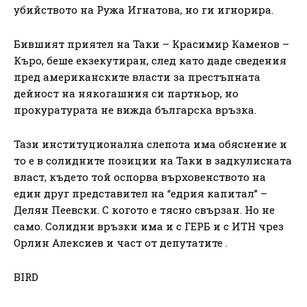
убийството на Ружа Игнатова, но ги игнорира.
Бившият приятел на Таки – Красимир Каменов –
Къро, беше екзекутиран, след като даде сведения
пред американските власти за престъпната
дейност на някогашния си партньор, но
прокуратурата не вижда българска връзка.
Тази институционална слепота има обяснение и
то е в солидните позиции на Таки в задкулисната
власт, където той оспорва върховенството на
един друг представител на “едрия капитал” –
Делян Пеевски. С когото е тясно свързан. Но не
само. Солидни връзки има и с ГЕРБ и с ИТН чрез
Орлин Алексиев и част от депутатите .
BIRD