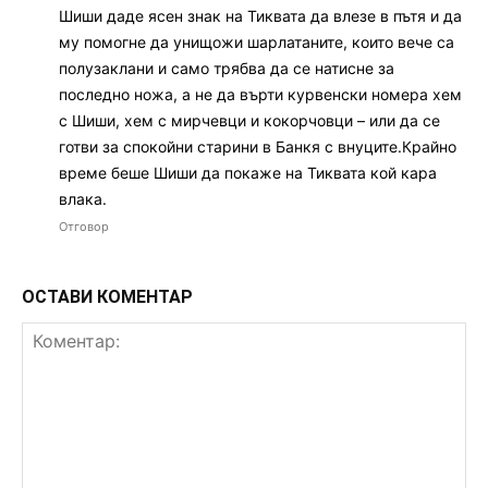
Шиши даде ясен знак на Тиквата да влезе в пътя и да
му помогне да унищожи шарлатаните, които вече са
полузаклани и само трябва да се натисне за
последно ножа, а не да върти курвенски номера хем
с Шиши, хем с мирчевци и кокорчовци – или да се
готви за спокойни старини в Банкя с внуците.Крайно
време беше Шиши да покаже на Тиквата кой кара
влака.
Отговор
ОСТАВИ КОМЕНТАР