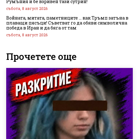
Румъния и бе взривен тази сутрин!
събота, 8 август 2026
Войната, митата, паметниците … как Тръмп затъна в
плаващи пясъци! Съветват го да обяви символична
победа в Иран и да бяга от там
събота, 8 август 2026
Прочетете още