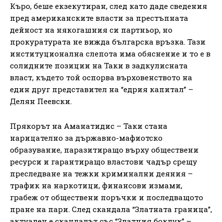
Къро, беше екзекутиран, след като даде сведения
пред американските власти за престъпната
дейност на някогашния си партньор, но
прокуратурата не вижда българска връзка. Тази
институционална слепота има обяснение и то е в
солидните позиции на Таки в задкулисната
власт, където той оспорва върховенството на
един друг представител на “едрия капитал” –
Делян Пеевски.
Прякорът на Аманатидис – Таки стана
нарицателно за държавно-мафиотско
образувание, паразитиращо върху обществени
ресурси и гарантиращо властови чадър срещу
преследване на тежки криминални деяния –
трафик на наркотици, финансови измами,
грабеж от обществени поръчки и последващото
пране на пари. След скандала “Златната граница”,
актуален е скандалът със “Златния боклук” –