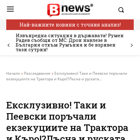
Най-важните новини с точния анализ!
Извънредна ситуация в държавата! Румен
Радев съобщи от МС: Дрон навлезе в
България откъм Румъния и бе взривен
тази сутрин!
Начало
Разследвания
Ексклузивно! Таки и Пеевски поръчали
екзекуциите на Трактора и Къро!?Лъсна и руската...
Ексклузивно! Таки и
Пеевски поръчали
екзекуциите на Трактора
и Къро!?Лъсна и руската