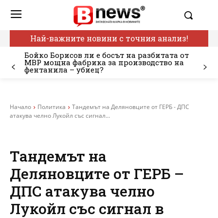
Най-важните новини с точния анализ!
Бойко Борисов ли е босът на разбитата от
МВР мощна фабрика за производство на
фентанила – убиец?
Начало
Политика
Тандемът на Деляновците от ГЕРБ - ДПС
атакува челно Лукойл със сигнал...
Тандемът на
Деляновците от ГЕРБ –
ДПС атакува челно
Лукойл със сигнал в