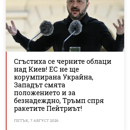
Сгъстиха се черните облаци
над Киев! ЕС не ще
корумпирана Украйна,
Западът смята
положението и за
безнадеждно, Тръмп спря
ракетите Пейтриът!
ПЕТЪК, 7 АВГУСТ 2026