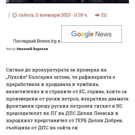
събота, 11 ноември 2023 - 11:39 ч.
211
Последвай Bnews.bg в
Автор
Николай Бареков
Сигнал до прокуратурата за проверка на
„Лукойл“ България затова, че рафинерията e
преработвала и продавала в чужбина,
включително и в страните от ЕС, горива, които са
произведени от руски петрол, изпратиха двамата
фронтмени срещу руския петролен гигант в НС
председателят на ПГ на ДПС Делян Пеевски и
народният представител от ГЕРБ Делян Добрев,
съобщиха от ДПС на сайта си.