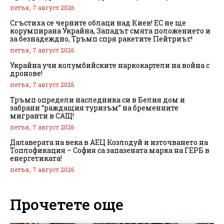
петък, 7 август 2026
Сгъстиха се черните облаци над Киев! ЕС не ще
корумпирана Украйна, Западът смята положението и
за безнадеждно, Тръмп спря ракетите Пейтриът!
петък, 7 август 2026
Украйна учи колумбийските наркокартели на война с
дронове!
петък, 7 август 2026
Тръмп определи наследника си в Белия дом и
забрани “раждащия туризъм” на бременните
мигранти в САЩ!
петък, 7 август 2026
Далаверата на века в АЕЦ Козлодуй и източването на
Топлофикация – София са запазената марка на ГЕРБ в
енергетиката!
петък, 7 август 2026
Прочетете още