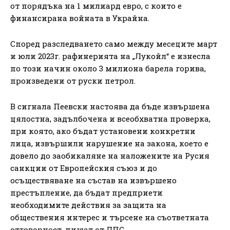
от порядъка на 1 милиард евро, с които е
финансирана войната в Украйна.
Според разследването само между месеците март
и юли 2023г. рафинерията на „Лукойл“ е изнесла
по този начин около 3 милиона барела горива,
произведени от руски петрол.
В сигнала Пеевски настоява да бъде извършена
цялостна, задълбочена и всеобхватна проверка,
при която, ако бъдат установени конкретни
лица, извършили нарушение на закона, което е
довело до заобикаляне на наложените на Русия
санкции от Европейския съюз и до
осъществяване на състав на извършено
престъпление, да бъдат предприети
необходимите действия за защита на
обществения интерес и търсене на съответната
отговорност, пишат от ДПС.