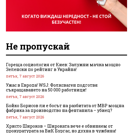
Не пропускай
Гореща социология от Киев: Залужни мачка мощно
Зеленски по рейтинг в Украйна!
петък, 7 август 2026
Ужас в Европа! WSJ: Фолксваген подготвя
съкращаването на 50 000 работници!
петък, 7 август 2026
Бойко Борисов ли е босът на разбитата от МВР мощна
фабрика за производство на фентанила – убиец?
петък, 7 август 2026
Христо Широков – Широката вече е обвиняем от
прокуратурата за ВиК Бургас, но духна в чужбина!