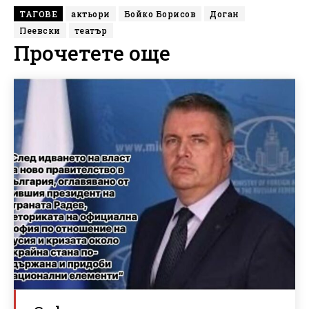
ТАГОВЕ
актьори
Бойко Борисов
Доган
Пеевски
театър
Прочетете още