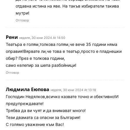
отдавна истина на яве. На такъв избиратели такива
мутри!
Отговор
Рени
неделя, 30 юни 2024 At 14:50
Театъра е голям,толкова голям,че вече 35 години няма
оправия!Вярвате ли,че това е театър,просто е пладнешки
обир? През е толкова години,
само келепир за шепа разбойници!
Отговор
Людмила Еюпова
неделя, 30 юни 2024 At 13:18
Господин Недялков,всичко казвате точно и обективно!И
предупреждавате!
Трябва да ви чуят и да внимават много!
Тези двамата са опасни за България!
С голямо уважение към Вас!