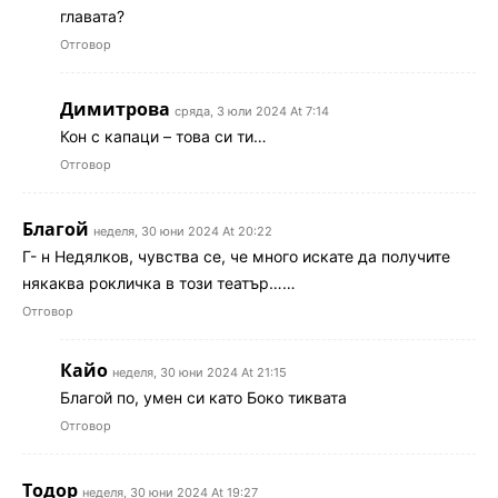
главата?
Отговор
Димитрова
сряда, 3 юли 2024 At 7:14
Кон с капаци – това си ти…
Отговор
Благой
неделя, 30 юни 2024 At 20:22
Г- н Недялков, чувства се, че много искате да получите
някаква рокличка в този театър……
Отговор
Кайо
неделя, 30 юни 2024 At 21:15
Благой по, умен си като Боко тиквата
Отговор
Тодор
неделя, 30 юни 2024 At 19:27