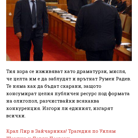
Тия хора се изживяват като драматурзи, мисля,
че целта им е да заблудят и врътнат Румен Радев.
Те няма как да бъдат скарани, защото
консумират целия публичен ресурс под формата
на олигопол, разчиствайки всякаква
конкуренция. Изгори ли единият, изгарят
всички.
Крал Лир в Зайчарника! Трагедия по Уилям