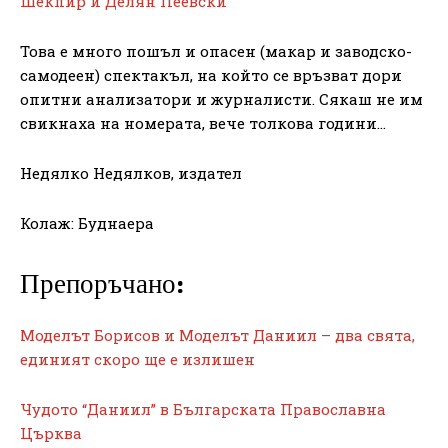
Шекпир и Делян Пеевски
Това е много пошъл и опасен (макар и заводско-
самодеен) спектакъл, на който се връзват дори
опитни анализатори и журналисти. Сякаш не им
свикнаха на номерата, вече толкова години…
Недялко Недялков, издател
Колаж: Буднаера
Препоръчано:
Моделът Борисов и Моделът Даниил – два свята,
единият скоро ще е излишен
Чудото “Даниил” в Българската Православна
Църква