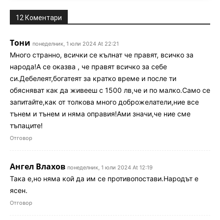
12 Коментари
Тони
понеделник, 1 юли 2024 At 22:21
Много странно, всички се кълнат че правят, всичко за
народа!А се оказва , че правят всичко за себе
си.Дебелеят,богатеят за кратко време и после ти
обясняват как да живееш с 1500 лв,че и по малко.Само се
запитайте,как от толкова много доброжелатели,ние все
тънем и тънем и няма оправия!Ами значи,че ние сме
тъпаците!
Отговор
Ангел Влахов
понеделник, 1 юли 2024 At 12:19
Така е,но няма кой да им се противопостави.Народът е
ясен.
Отговор