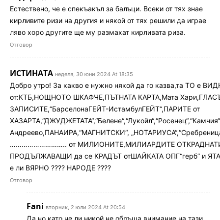
Естествено, че е спекъакъл за балъци. Всеки от тях знае
кирливите ризи на другия и някой от тях решили да играе
ляво хоро другите ще му размахат кирливата риза.
Отговор
ИСТИНАТА
неделя, 30 юни 2024 At 18:35
Добро утро! За какво е нужно някой да го казва,та ТО е ВИ
от:КТБ,НОЩНОТО ШКАФЧЕ,ПЪТНАТА КАРТА,Мата Хари,ГЛАСЪ
ЗАПИСИТЕ,“БарселонаГЕЙТ-ИстамбулГЕЙТ“,ПАРИТЕ от
ХАЗАРТА,“ДЖУДЖЕТАТА“,“Белене“,“Лукойл“,“Росенец“,“Камчия“
Андреево,ПАНАИРА,“МАГНИТСКИ“, „НОТАРИУСА“,“Сребреница
……………………….. от МИЛИОНИТЕ,МИЛИАРДИТЕ ОТКРАДНАТ
ПРОДЪЛЖАВАЩИ да се КРАДЪТ отШАЙКАТА ОПГ“герб“ и ЯТАЦ
е ли ВЯРНО ???? НАРОДЕ ????
Отговор
Fani
вторник, 2 юли 2024 At 20:54
Да но като че ли никой не обръща внимание на тази