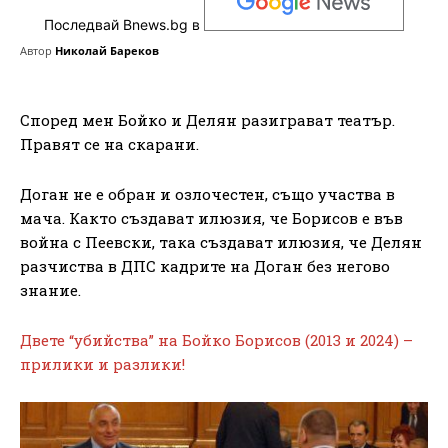
Последвай Bnews.bg в
Автор
Николай Бареков
Според мен Бойко и Делян разиграват театър.
Правят се на скарани.
Доган не е обран и озлочестен, също участва в
мача. Както създават илюзия, че Борисов е във
война с Пеевски, така създават илюзия, че Делян
разчиства в ДПС кадрите на Доган без негово
знание.
Двете “убийства” на Бойко Борисов (2013 и 2024) –
прилики и разлики!