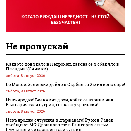
Не пропускай
Каквото повикало в Петрохан, такова се и обадило в
Пловдив! (Снимки)
събота, 8 август 2026
Le Monde: Зеленски дойде в Сърбия за 2 милиона евро!
събота, 8 август 2026
Извънредно! Военният дрон, който се взриви над
България тази сутрин, се оказа украински!
събота, 8 август 2026
Извънредна ситуация в държавата! Румен Радев
съобщи от МС: Дрон навлезе в България откъм
Румъния и бе взривен тази сутрин!