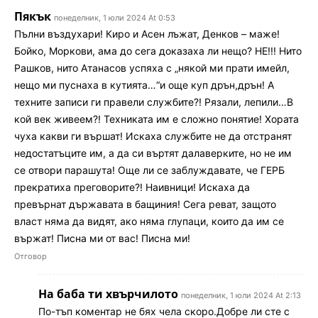
Пякък
понеделник, 1 юли 2024 At 0:53
Пълни въздухари! Киро и Асен лъжат, Денков – маже!
Бойко, Моркови, ама до сега доказаха ли нещо? НЕ!!! Нито
Рашков, нито Атанасов успяха с „някой ми прати имейл,
нещо ми пуснаха в кутията…“и още куп дрън,дрън! А
техните записи ги правели службите?! Рязали, лепили…В
кой век живеем?! Техниката им е сложно понятие! Хората
чуха какви ги вършат! Искаха службите не да отстранят
недостатъците им, а да си въртят далаверките, но не им
се отвори парашута! Още ли се заблуждавате, че ГЕРБ
прекратиха преговорите?! Наивници! Искаха да
превърнат държавата в бащиния! Сега реват, защото
власт няма да видят, ако няма глупаци, които да им се
вържат! Писна ми от вас! Писна ми!
Отговор
На баба ти хвърчилото
понеделник, 1 юли 2024 At 2:13
По-тъп коментар не бях чела скоро.Добре ли сте с