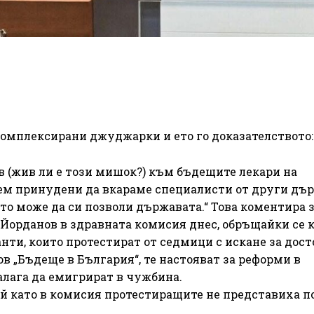
а комплексирани джуджарки и ето го доказателството:
 (жив ли е този мишок?) към бъдещите лекари на
ъдем принудени да вкараме специалисти от други дъ
ото може да си позволи държавата.“ Това коментира з
 Йорданов в здравната комисия днес, обръщайки се 
ти, които протестират от седмици с искане за дос
ов „Бъдеще в България“, те настояват за реформи в
алага да емигрират в чужбина.
тъй като в комисия протестиращите не представиха п