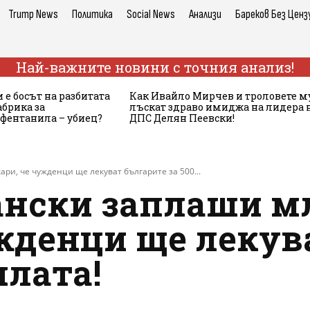
Trump News
Политика
Social News
Анализи
Бареков Без Ценз
Най-важните новини с точния анализ!
 е босът на разбитата
Как Ивайло Мирчев и троловете м
брика за
лъскат здраво имиджа на лидера 
 фентанила – убиец?
ДПС Делян Пеевски!
и, че чужденци ще лекуват българите за 500...
нски заплаши м
ужденци ще лекув
плата!