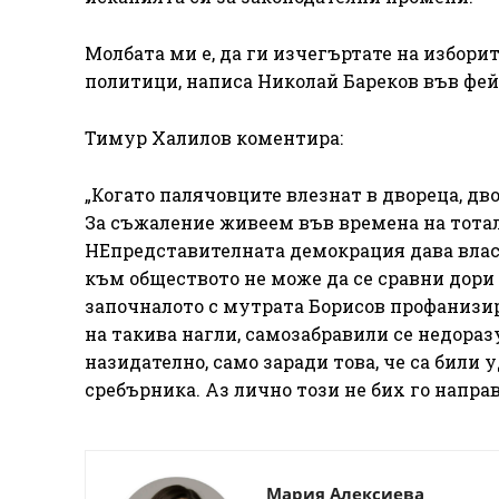
Молбата ми е, да ги изчегъртате на избори
политици, написа Николай Бареков във фей
Тимур Халилов коментира:
„Когато палячовците влезнат в двореца, дв
За съжаление живеем във времена на тотале
НЕпредставителната демокрация дава влас
към обществото не може да се сравни дори 
започналото с мутрата Борисов профанизир
на такива нагли, самозабравили се недораз
назидателно, само заради това, че са били 
сребърника. Аз лично този не бих го напра
Мария Алексиева