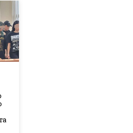
о
о
та