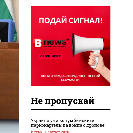
Не пропускай
Украйна учи колумбийските
наркокартели на война с дронове!
петък, 7 август 2026