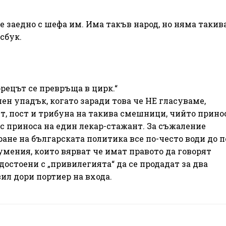
те заедно с шефа им. Има такъв народ, но няма такив
сбук.
орецът се превръща в цирк.“
н упадък, когато заради това че НЕ гласуваме,
т, пост и трибуна на такива смешници, чийто прино
с приноса на един лекар-стажант. За съжаление
ане на българската политика все по-често води до 
умения, които вярват че имат правото да говорят
удостоени с „привилегията“ да се продадат за два
вил дори портиер на входа.