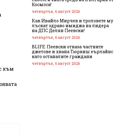
Космоса!
четвъртък, 6 август 2026
а
Как Ивайло Мирчев и троловете му
лъскат здраво имиджа на лидера
на ДПС Делян Пеевски!
четвъртък, 6 август 2026
BLIFE: Пеевски отказа частните
джетове и хвана Тюркиш еърлайнс
като останалите граждани
четвъртък, 6 август 2026
с към
появата