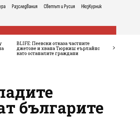
ура
Разследвания
Светът и Русия
НюзКурник
у
BLIFE: Пеевски отказа частните
на
джетове и хвана Тюркиш еърлайнс
като останалите граждани
ладите
ат българите