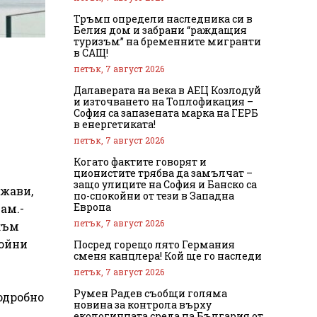
Тръмп определи наследника си в
Белия дом и забрани “раждащия
туризъм” на бременните мигранти
в САЩ!
петък, 7 август 2026
Далаверата на века в АЕЦ Козлодуй
и източването на Топлофикация –
София са запазената марка на ГЕРБ
в енергетиката!
петък, 7 август 2026
Когато фактите говорят и
ционистите трябва да замълчат –
защо улиците на София и Банско са
ржави,
по-спокойни от тези в Западна
Европа
ам.-
петък, 7 август 2026
към
тойни
Посред горещо лято Германия
сменя канцлера! Кой ще го наследи
петък, 7 август 2026
Румен Радев съобщи голяма
одробно
новина за контрола върху
екологичната среда на България от