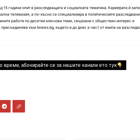
д 15 години опит в разследващата и социалната тематика. Кариерата ѝ зап
онална телевизия, а по-късно се специализира в политическите разследвани
ините работи по десетки ключови теми, свързани с обществен интерес и
е присъединява към bnews.bg, където и до днес е част от екипа на разслед
о време, абонирайте се за нашите канали ето тук