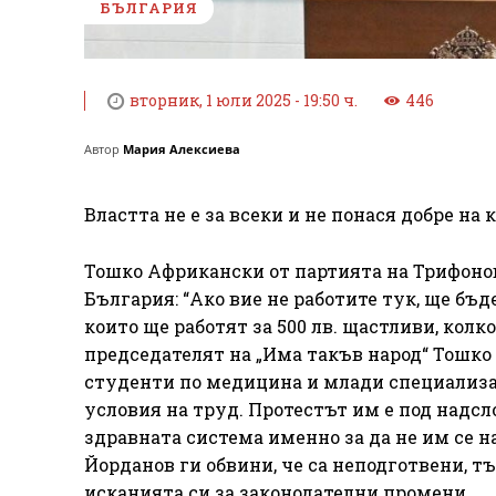
БЪЛГАРИЯ
вторник, 1 юли 2025 - 19:50 ч.
446
Автор
Мария Алексиева
Властта не е за всеки и не понася добре н
Тошко Африкански от партията на Трифонов
България: “Ако вие не работите тук, ще б
които ще работят за 500 лв. щастливи, колк
председателят на „Има такъв народ“ Тошко
студенти по медицина и млади специализан
условия на труд. Протестът им е под надсл
здравната система именно за да не им се н
Йорданов ги обвини, че са неподготвени, 
исканията си за законодателни промени.