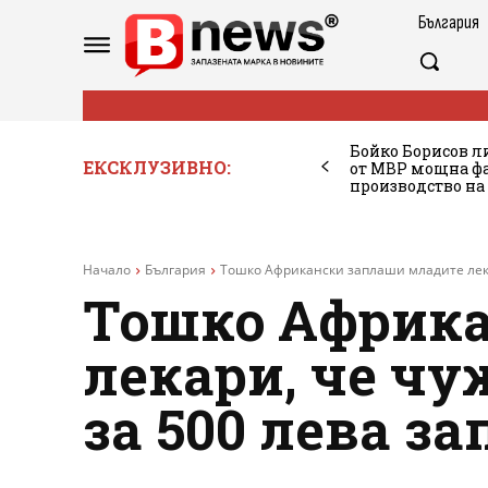
България
Бойко Борисов ли
ЕКСКЛУЗИВНО:
от МВР мощна фа
производство на
Начало
България
Тошко Африкански заплаши младите лекар
Тошко Африка
лекари, че ч
за 500 лева за