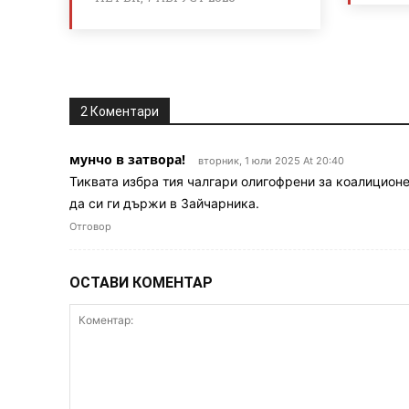
2 Коментари
мунчо в затвора!
вторник, 1 юли 2025 At 20:40
Тиквата избра тия чалгари олигофрени за коалицион
да си ги държи в Зайчарника.
Отговор
ОСТАВИ КОМЕНТАР