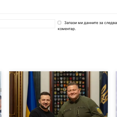
Email:*
Запази ми данните за следв
коментар.