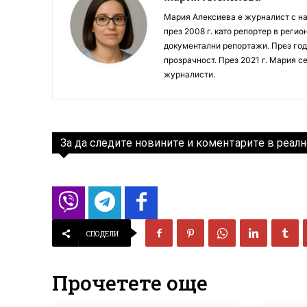
Мария Алексиева е журналист с на
през 2008 г. като репортер в реги
документални репортажи. През год
прозрачност. През 2021 г. Мария с
журналисти.
За да следите новините и коментарите в реалн
СПОДЕЛИ
Прочетете още