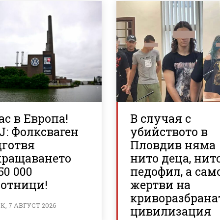
с в Европа!
В случая с
J: Фолксваген
убийството в
дготвя
Пловдив няма
кращаването
нито деца, нит
50 000
педофил, а сам
ботници!
жертви на
криворазбрана
, 7 АВГУСТ 2026
цивилизация