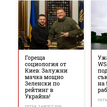
Гореща
Ужа
социология от
WS
Киев: Залужни
по
мачка мощно
съ
Зеленски по
на 
рейтинг в
ра
Украйна!
ПЕТЪК
ПЕТЪК, 7 АВГУСТ 2026