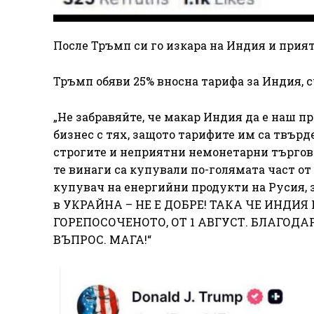
После Тръмп си го изкара на Индия и прият
Тръмп обяви 25% вносна тарифа за Индия, сч
„Не забравяйте, че макар Индия да е наш п
бизнес с тях, защото тарифите им са твърде
строгите и неприятни немонетарни търгов
те винаги са купували по-голямата част от
купувач на енергийни продукти на Русия, з
в УКРАЙНА – НЕ Е ДОБРЕ! ТАКА ЧЕ ИНДИЯ
ГОРЕПОСОЧЕНОТО, ОТ 1 АВГУСТ. БЛАГОДА
ВЪПРОС. МАГА!“