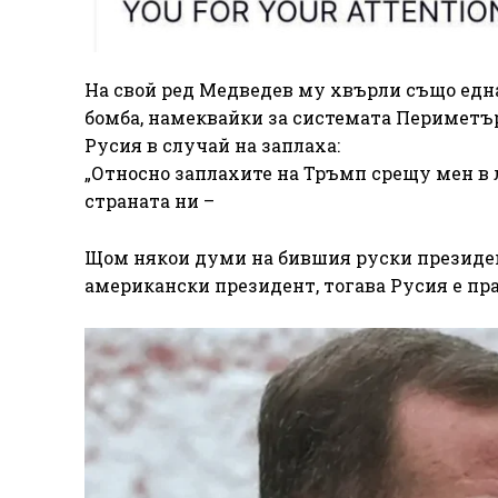
На свой ред Медведев му хвърли също една
бомба, намеквайки за системата Периметър 
Русия в случай на заплаха:
„Относно заплахите на Тръмп срещу мен в л
страната ни –
Щом някои думи на бившия руски президен
американски президент, тогава Русия е пра