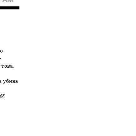
о
-
това,
а убива
ЗИ