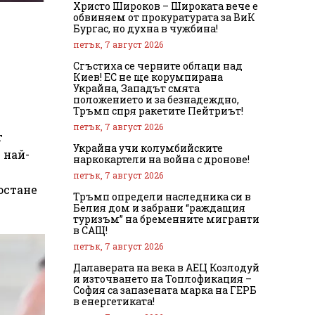
Христо Широков – Широката вече е
обвиняем от прокуратурата за ВиК
Бургас, но духна в чужбина!
петък, 7 август 2026
Сгъстиха се черните облаци над
Киев! ЕС не ще корумпирана
Украйна, Западът смята
положението и за безнадеждно,
Тръмп спря ракетите Пейтриът!
петък, 7 август 2026
т
Украйна учи колумбийските
 най-
наркокартели на война с дронове!
петък, 7 август 2026
остане
Тръмп определи наследника си в
Белия дом и забрани “раждащия
туризъм” на бременните мигранти
в САЩ!
петък, 7 август 2026
Далаверата на века в АЕЦ Козлодуй
и източването на Топлофикация –
София са запазената марка на ГЕРБ
в енергетиката!