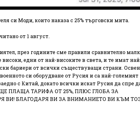
еля си Моди, които наказа с 25% търговски мита.
итано от 1 август.
риятел, през годините сме правили сравнително малк
 високи, едни от най-високите в света, и те имат най
ски бариери от всички съществуващи страни. Освен 
 военното си оборудване от Русия и са най-големият
аедно с Китай, докато всички искат Русия да спре д
 ЩЕ ПЛАЩА ТАРИФА ОТ 25%, ПЛЮС ГЛОБА ЗА
РЯ ВИ! БЛАГОДАРЯ ВИ ЗА ВНИМАНИЕТО ВИ КЪМ ТО