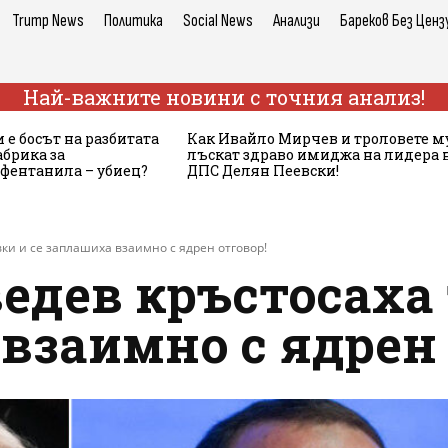
Trump News
Политика
Social News
Анализи
Бареков Без Ценз
Най-важните новини с точния анализ!
 е босът на разбитата
Как Ивайло Мирчев и троловете м
брика за
лъскат здраво имиджа на лидера 
 фентанила – убиец?
ДПС Делян Пеевски!
ки и се заплашиха взаимно с ядрен отговор!
едев кръстосаха
взаимно с ядрен 