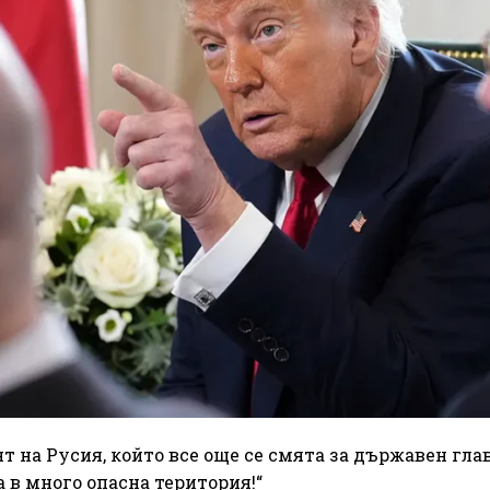
 на Русия, който все още се смята за държавен глав
а в много опасна територия!“