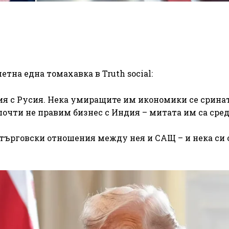
тна една томахавка в Truth social:
ия с Русия. Нека умиращите им икономики се срина
 почти не правим бизнес с Индия – митата им са сред
 търговски отношения между нея и САЩ – и нека си 