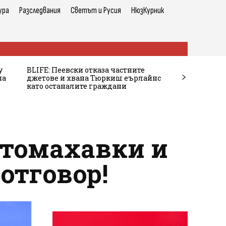
ура
Разследвания
Светът и Русия
НюзКурник
у
BLIFE: Пеевски отказа частните
на
джетове и хвана Тюркиш еърлайнс
като останалите граждани
 томахавки и
отговор!