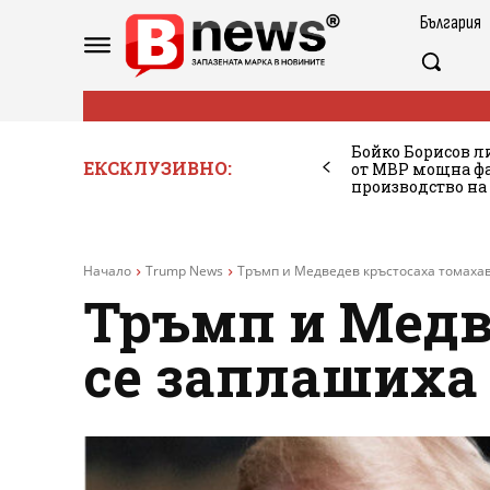
България
Бойко Борисов ли
ЕКСКЛУЗИВНО:
от МВР мощна фа
производство на
Начало
Trump News
Тръмп и Медведев кръстосаха томахав
Тръмп и Медв
се заплашиха 