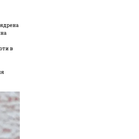
 ядрена
 на
оти в
ия