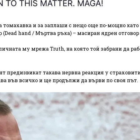
 томахавка и за заплаши с нещо още по-мощно като
(Dead hand / Мъртва ръка) – масиран ядрен отговор
ичната му мрежа Truth, на която той забрани да раб
т предизвикат такава нервна реакция у страховит
ва във всичко и ще продължи да върви по своя път.