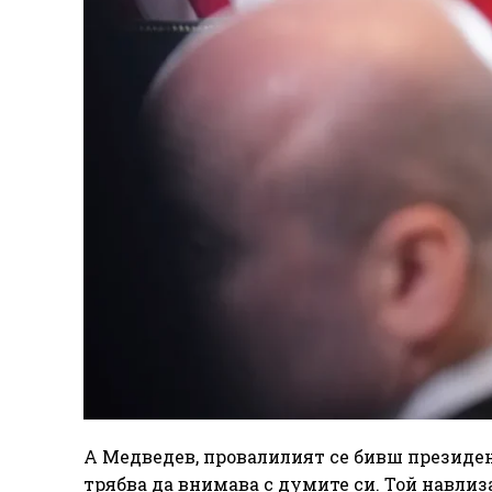
А Медведев, провалилият се бивш президент
трябва да внимава с думите си. Той навлиз