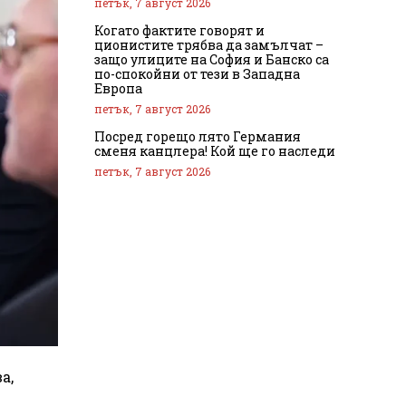
петък, 7 август 2026
Когато фактите говорят и
ционистите трябва да замълчат –
защо улиците на София и Банско са
по-спокойни от тези в Западна
Европа
петък, 7 август 2026
Посред горещо лято Германия
сменя канцлера! Кой ще го наследи
петък, 7 август 2026
а,