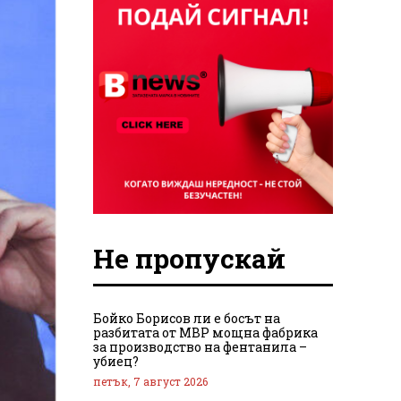
Не пропускай
Бойко Борисов ли е босът на
разбитата от МВР мощна фабрика
за производство на фентанила –
убиец?
петък, 7 август 2026