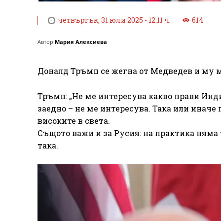
четвъртък, 31 юли 2025 - 12:11 ч.
614
Автор
Мария Алексиева
Доналд Тръмп се жегна от Медведев и му ме
Тръмп: „Не ме интересува какво прави Инд
заедно – не ме интересува. Така или иначе
високите в света.
Същото важи и за Русия: на практика няма
така.