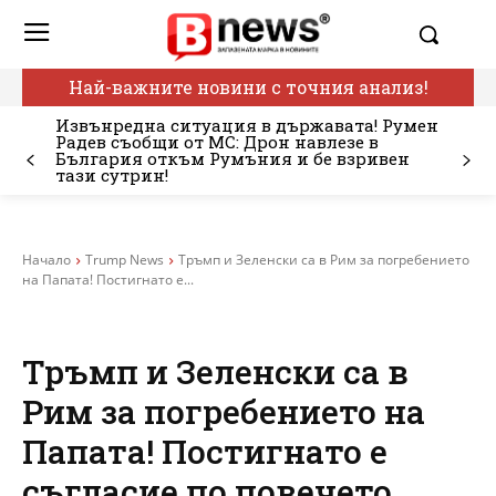
Най-важните новини с точния анализ!
Извънредна ситуация в държавата! Румен
Радев съобщи от МС: Дрон навлезе в
България откъм Румъния и бе взривен
тази сутрин!
Начало
Trump News
Тръмп и Зеленски са в Рим за погребението
на Папата! Постигнато е...
Тръмп и Зеленски са в
Рим за погребението на
Папата! Постигнато е
съгласие по повечето