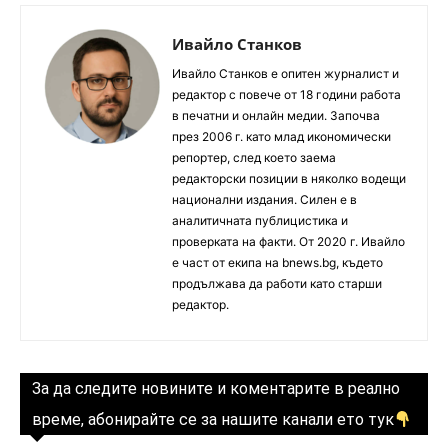
Ивайло Станков
Ивайло Станков е опитен журналист и
редактор с повече от 18 години работа
в печатни и онлайн медии. Започва
през 2006 г. като млад икономически
репортер, след което заема
редакторски позиции в няколко водещи
национални издания. Силен е в
аналитичната публицистика и
проверката на факти. От 2020 г. Ивайло
е част от екипа на bnews.bg, където
продължава да работи като старши
редактор.
За да следите новините и коментарите в реално
време, абонирайте се за нашите канали ето тук