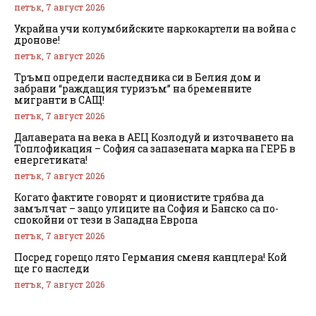
петък, 7 август 2026
Украйна учи колумбийските наркокартели на война с
дронове!
петък, 7 август 2026
Тръмп определи наследника си в Белия дом и
забрани “раждащия туризъм” на бременните
мигранти в САЩ!
петък, 7 август 2026
Далаверата на века в АЕЦ Козлодуй и източването на
Топлофикация – София са запазената марка на ГЕРБ в
енергетиката!
петък, 7 август 2026
Когато фактите говорят и ционистите трябва да
замълчат – защо улиците на София и Банско са по-
спокойни от тези в Западна Европа
петък, 7 август 2026
Посред горещо лято Германия сменя канцлера! Кой
ще го наследи
петък, 7 август 2026