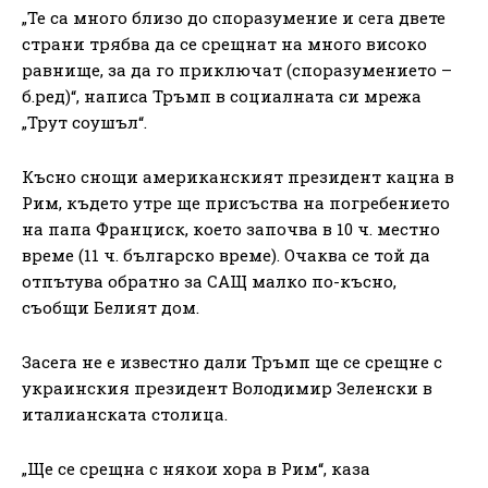
„Те са много близо до споразумение и сега двете
страни трябва да се срещнат на много високо
равнище, за да го приключат (споразумението –
б.ред)“, написа Тръмп в социалната си мрежа
„Трут соушъл“.
Късно снощи американският президент кацна в
Рим, където утре ще присъства на погребението
на папа Франциск, което започва в 10 ч. местно
време (11 ч. българско време). Очаква се той да
отпътува обратно за САЩ малко по-късно,
съобщи Белият дом.
Засега не е известно дали Тръмп ще се срещне с
украинския президент Володимир Зеленски в
италианската столица.
„Ще се срещна с някои хора в Рим“, каза