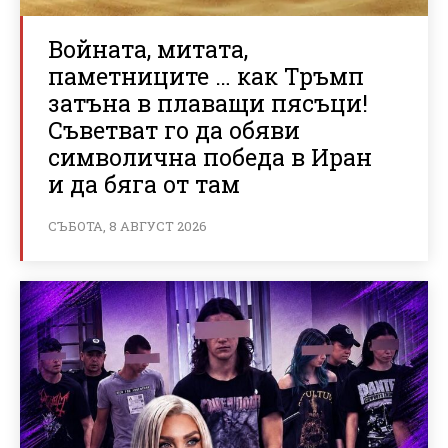
Войната, митата,
паметниците … как Тръмп
затъна в плаващи пясъци!
Съветват го да обяви
символична победа в Иран
и да бяга от там
СЪБОТА, 8 АВГУСТ 2026