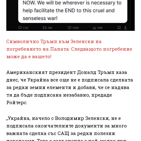
Символично Тръмп към Зеленски на
погребението на Папата: Следващото погребение
може да е вашето!
Американският президент Доналд Тръмп каза
днес, че Украйна все още не е подписала сделката
за редки земни елементи и добави, че се надява
тя да бъде подписана незабавно, предаде
Ройтерс.
„Украйна, начело с Володимир Зеленски, не е
подписала окончателните документи за много
важната сделка със САЩ за редки полезни
изкопаеми. Това е закъснение с най-малко три