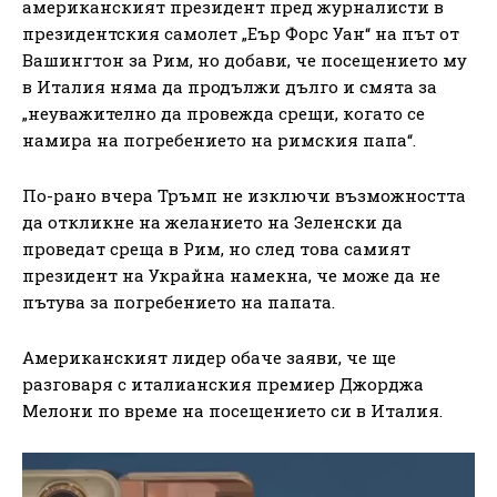
американският президент пред журналисти в
президентския самолет „Еър Форс Уан“ на път от
Вашингтон за Рим, но добави, че посещението му
в Италия няма да продължи дълго и смята за
„неуважително да провежда срещи, когато се
намира на погребението на римския папа“.
По-рано вчера Тръмп не изключи възможността
да откликне на желанието на Зеленски да
проведат среща в Рим, но след това самият
президент на Украйна намекна, че може да не
пътува за погребението на папата.
Американският лидер обаче заяви, че ще
разговаря с италианския премиер Джорджа
Мелони по време на посещението си в Италия.