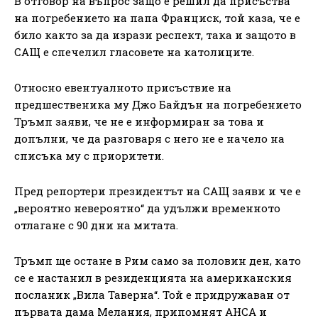
В отговор на въпрос защо е решил да присъства
на погребението на папа Франциск, той каза, че е
било както за да изрази респект, така и защото в
САЩ е спечелил гласовете на католиците.
Относно евентуалното присъствие на
предшественика му Джо Байдън на погребението
Тръмп заяви, че не е информиран за това и
допълни, че да разговаря с него не е начело на
списъка му с приоритети.
Пред репортери президентът на САЩ заяви и че е
„вероятно невероятно“ да удължи временното
отлагане с 90 дни на митата.
Тръмп ще остане в Рим само за половин ден, като
се е настанил в резиденцията на американския
посланик „Вила Таверна“. Той е придружаван от
първата дама Мелания, припомнят АНСА и