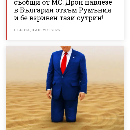
съобщи от МС: Дрон навлезе
в България откъм Румъния
и бе взривен тази сутрин!
СЪБОТА, 8 АВГУСТ 2026