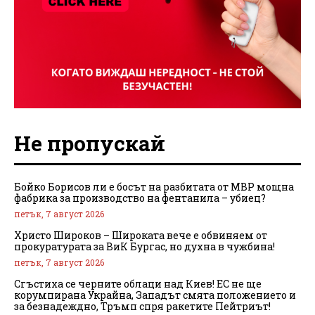
Не пропускай
Бойко Борисов ли е босът на разбитата от МВР мощна
фабрика за производство на фентанила – убиец?
петък, 7 август 2026
Христо Широков – Широката вече е обвиняем от
прокуратурата за ВиК Бургас, но духна в чужбина!
петък, 7 август 2026
Сгъстиха се черните облаци над Киев! ЕС не ще
корумпирана Украйна, Западът смята положението и
за безнадеждно, Тръмп спря ракетите Пейтриът!