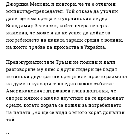
Джорджа Мелони, и повтори, че тя е отличен
министър-председател. Той отказа да уточни
дали ще има среща и с украинския лидер
Володимир Зеленски, който вчера вечерта
намекна, че може и да не успее да дойде за
погребението на папата заради срещи с военни,
на които трябва да присъства в Украйна.
Пред журналистите Тръмп не поясни и дали
разговорите му днес с други лидери ще бъдат
истински двустранни срещи или просто размяна
на думи в кулоарите на едно важно събитие.
Американският държавен глава допълни, че
според някои е малко неучтиво да се провеждат
срещи, когато хората са дошли за погребението
на папата. „Но ще се видя с много хора“, допълни
той.