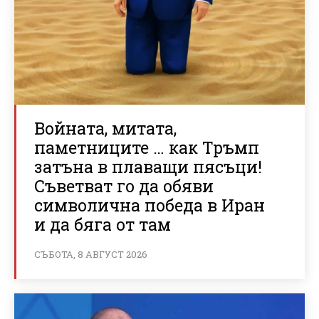
Войната, митата,
паметниците … как Тръмп
затъна в плаващи пясъци!
Съветват го да обяви
символична победа в Иран
и да бяга от там
СЪБОТА, 8 АВГУСТ 2026