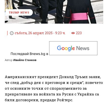
TRUMP NEWS
събота, 26 април 2025 - 9:23 ч.
223
Последвай Bnews.bg в
Автор
Ивайло Станков
Американският президент Доналд Тръмп заяви,
че след „добър ден с преговори и срещи“, повечето
от основните точки от споразумението за
прекратяване на войната на Русия с Украйна са
били договорени, предаде Ройтерс.