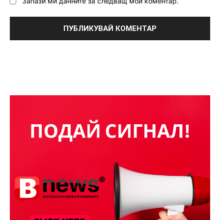
Запази ми данните за следващ мой коментар.