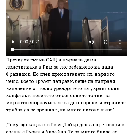
Президентът на САЩ и първата дама
пристигнаха в Рим за погребението на папа
Франциск. Но след пристигането си, първото
нещо, което Тръмп направи, беше да направи
изявление относно уреждането на украинския
конфликт: повечето от основните точки на
мирното споразумение са договорени и страните
трябва да се срещнат „на много високо ниво“.
„Току-що кацнах в Рим. Добър ден за преговори и
срещи с Русия и Украйна. Те са много близо до