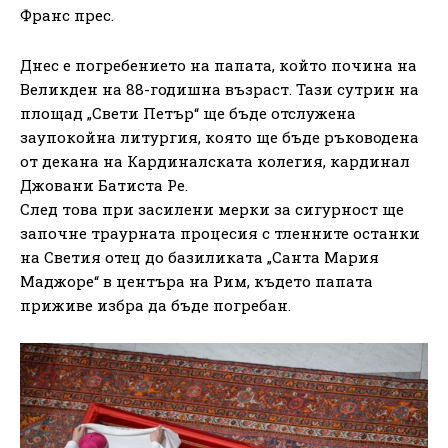
Франс прес.
Днес е погребението на папата, който почина на
Великден на 88-годишна възраст. Тази сутрин на
площад „Свети Петър“ ще бъде отслужена
заупокойна литургия, която ще бъде ръководена
от декана на Кардиналската колегия, кардинал
Джовани Батиста Ре.
След това при засилени мерки за сигурност ще
започне траурната процесия с тленните останки
на Светия отец до базиликата „Санта Мария
Маджоре“ в центъра на Рим, където папата
приживе избра да бъде погребан.