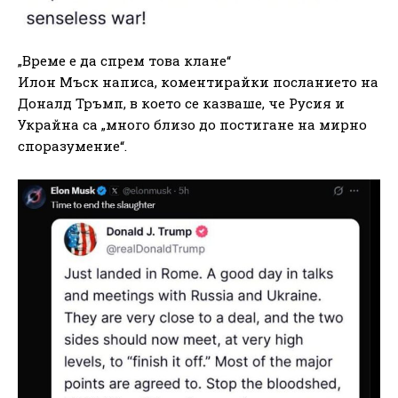
„Време е да спрем това клане“
Илон Мъск написа, коментирайки посланието на
Доналд Тръмп, в което се казваше, че Русия и
Украйна са „много близо до постигане на мирно
споразумение“.