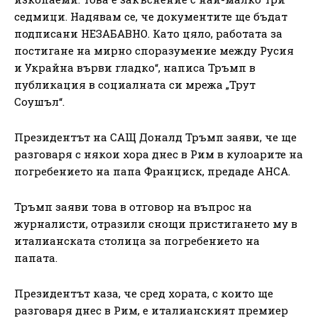
седмици. Надявам се, че документите ще бъдат
подписани НЕЗАБАВНО. Като цяло, работата за
постигане на мирно споразумение между Русия
и Украйна върви гладко“, написа Тръмп в
публикация в социалната си мрежа „Трут
Соушъл“.
Президентът на САЩ Доналд Тръмп заяви, че ще
разговаря с някои хора днес в Рим в кулоарите на
погребението на папа Франциск, предаде АНСА.
Тръмп заяви това в отговор на въпрос на
журналисти, отразили снощи пристигането му в
италианската столица за погребението на
папата.
Президентът каза, че сред хората, с които ще
разговаря днес в Рим, е италианският премиер