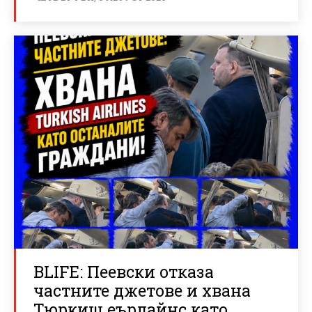
BLIFE: Пеевски отказа
частните джетове и хвана
Тюркиш еърлайнс като