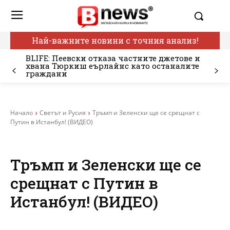
Най-важните новини с точния анализ!
BLIFE: Пеевски отказа частните джетове и
хвана Тюркиш еърлайнс като останалите
граждани
Начало
Светът и Русия
Тръмп и Зеленски ще се срещнат с
Путин в Истанбул! (ВИДЕО)
Тръмп и Зеленски ще се
срещнат с Путин в
Истанбул! (ВИДЕО)