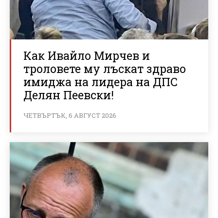
Как Ивайло Мирчев и
троловете му лъскат здраво
имиджа на лидера на ДПС
Делян Пеевски!
ЧЕТВЪРТЪК, 6 АВГУСТ 2026