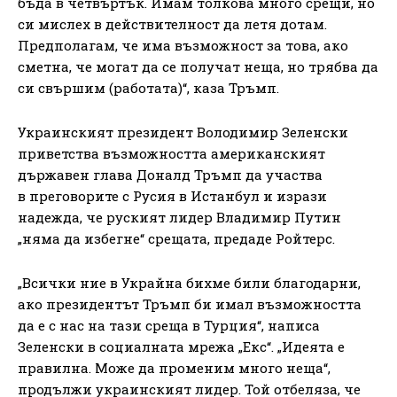
бъда в четвъртък. Имам толкова много срещи, но
си мислех в действителност да летя дотам.
Предполагам, че има възможност за това, ако
сметна, че могат да се получат неща, но трябва да
си свършим (работата)“, каза Тръмп.
Украинският президент Володимир Зеленски
приветства възможността американският
държавен глава Доналд Тръмп да участва
в преговорите с Русия в Истанбул и изрази
надежда, че руският лидер Владимир Путин
„няма да избегне“ срещата, предаде Ройтерс.
„Всички ние в Украйна бихме били благодарни,
ако президентът Тръмп би имал възможността
да е с нас на тази среща в Турция“, написа
Зеленски в социалната мрежа „Екс“. „Идеята е
правилна. Може да променим много неща“,
продължи украинският лидер. Той отбеляза, че