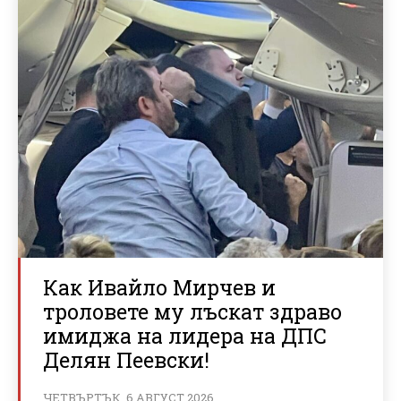
Как Ивайло Мирчев и
троловете му лъскат здраво
имиджа на лидера на ДПС
Делян Пеевски!
ЧЕТВЪРТЪК, 6 АВГУСТ 2026