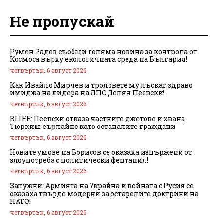
Не пропускай
Румен Радев съобщи голяма новина за контрола от
Космоса върху екологичната среда на България!
четвъртък, 6 август 2026
Как Ивайло Мирчев и троловете му лъскат здраво
имиджа на лидера на ДПС Делян Пеевски!
четвъртък, 6 август 2026
BLIFE: Пеевски отказа частните джетове и хвана
Тюркиш еърлайнс като останалите граждани
четвъртък, 6 август 2026
Новите умове на Борисов се оказаха изпържени от
злоупотреба с политически фентанил!
четвъртък, 6 август 2026
Залужни: Армията на Украйна и войната с Русия се
оказаха твърде модерни за остарелите доктрини на
НАТО!
четвъртък, 6 август 2026