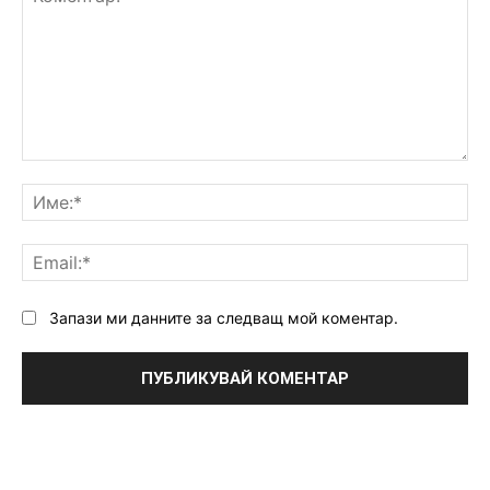
Коментар:
Им
Ema
Запази ми данните за следващ мой коментар.