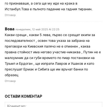
го признаваше, а сега ще му иде на крака в
Истанбул.Това е пълното падение на гадния тиранин.
Отговор
Вова
понеделник, 12 май 2025 At 22:25
Какви срещи , какви 5 лева, първо се срещат екипи за
последователност , освен това указа за забрана на
преговори на Киевския палячо не е отменен , каква
правна стойност има негово участие-никаква , Путин не е
малоумник да си губи времето по пиар постановки на
Тръмп и Ердоган , ще изпрати Лавров и Ушаков и като
преслушат Ермак и Сибига ще им връчат банки по
образец
Отговор
ОСТАВИ КОМЕНТАР