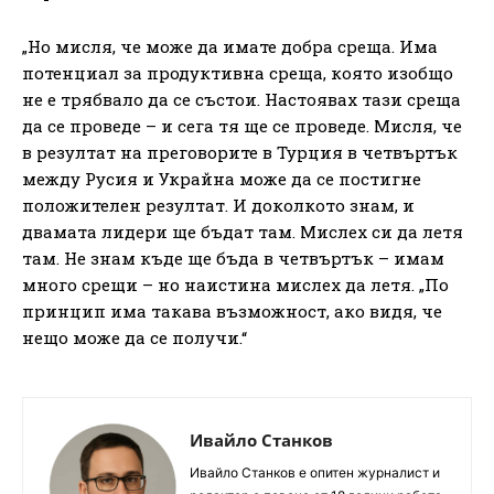
„Но мисля, че може да имате добра среща. Има
потенциал за продуктивна среща, която изобщо
не е трябвало да се състои. Настоявах тази среща
да се проведе – и сега тя ще се проведе. Мисля, че
в резултат на преговорите в Турция в четвъртък
между Русия и Украйна може да се постигне
положителен резултат. И доколкото знам, и
двамата лидери ще бъдат там. Мислех си да летя
там. Не знам къде ще бъда в четвъртък – имам
много срещи – но наистина мислех да летя. „По
принцип има такава възможност, ако видя, че
нещо може да се получи.“
Ивайло Станков
Ивайло Станков е опитен журналист и