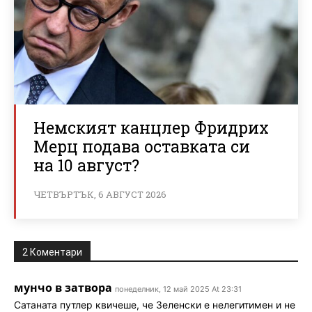
Немският канцлер Фридрих
Мерц подава оставката си
на 10 август?
ЧЕТВЪРТЪК, 6 АВГУСТ 2026
2 Коментари
мунчо в затвора
понеделник, 12 май 2025 At 23:31
Сатаната путлер квичеше, че Зеленски е нелегитимен и не