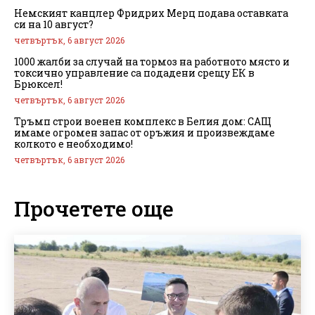
Немският канцлер Фридрих Мерц подава оставката
си на 10 август?
четвъртък, 6 август 2026
1000 жалби за случай на тормоз на работното място и
токсично управление са подадени срещу ЕК в
Брюксел!
четвъртък, 6 август 2026
Тръмп строи военен комплекс в Белия дом: САЩ
имаме огромен запас от оръжия и произвеждаме
колкото е необходимо!
четвъртък, 6 август 2026
Прочетете още