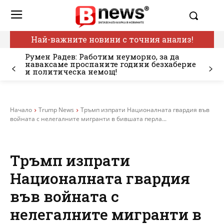
Най-важните новини с точния анализ!
Румен Радев: Работим неуморно, за да
наваксаме проспаните години безхаберие
и политическа немощ!
Начало
Trump News
Тръмп изпрати Националната гвардия във
войната с нелегалните мигранти в бившата перла...
Тръмп изпрати
Националната гвардия
във войната с
нелегалните мигранти в