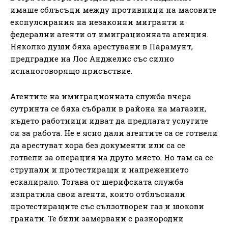
имаше сблъсъци между противници на масовите
експулсирания на незаконни мигранти и
федерални агенти от имиграционната агенция.
Няколко души бяха арестувани в Парамунт,
предградие на Лос Анджелис със силно
испаноговорящо присъствие.
Агентите на имиграционната служба вчера
сутринта се бяха събрали в района на магазин,
където работници идват да предлагат услугите
си за работа. Не е ясно дали агентите са се готвели
да арестуват хора без документи или са се
готвели за операция на друго място. Но там са се
струпали и протестиращи и напрежението
ескалирало. Тогава от шерифската служба
изпратила свои агенти, които отблъснали
протестиращите със сълзотворен газ и шокови
гранати. Те били замервани с разнородни