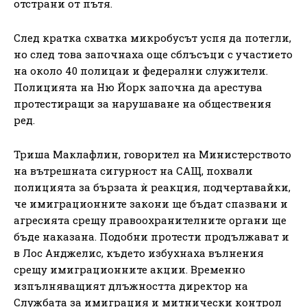
отстрани от пътя.
След кратка схватка микробусът успя да потегли,
но след това започнаха още сблъсъци с участието
на около 40 полицаи и федерални служители.
Полицията на Ню Йорк започна да арестува
протестиращи за нарушаване на обществения
ред.
Триша Маклафлин, говорител на Министерството
на вътрешната сигурност на САЩ, похвали
полицията за бързата ѝ реакция, подчертавайки,
че имиграционните закони ще бъдат спазвани и
агресията срещу правоохранителните органи ще
бъде наказана. Подобни протести продължават и
в Лос Анджелис, където избухнаха вълнения
срещу имиграционните акции. Временно
изпълняващият длъжността директор на
Службата за имиграция и митнически контрол