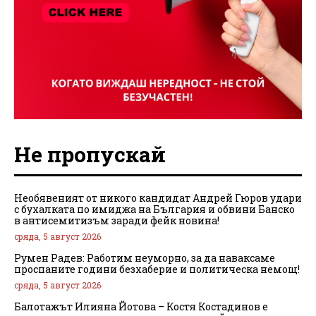
Не пропускай
Необявеният от никого кандидат Андрей Гюров удари
с бухалката по имиджа на България и обвини Банско
в антисемитизъм заради фейк новина!
сряда, 5 август 2026
Румен Радев: Работим неуморно, за да наваксаме
проспаните години безхаберие и политическа немощ!
сряда, 5 август 2026
Балотажът Илияна Йотова – Костя Костадинов е