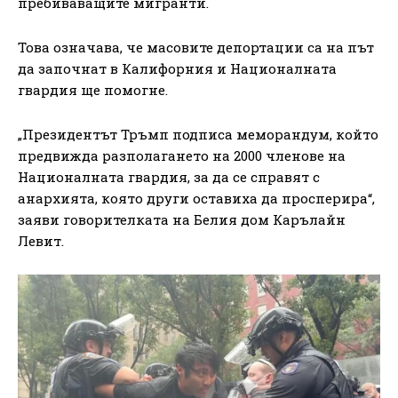
пребиваващите мигранти.
Това означава, че масовите депортации са на път
да започнат в Калифорния и Националната
гвардия ще помогне.
„Президентът Тръмп подписа меморандум, който
предвижда разполагането на 2000 членове на
Националната гвардия, за да се справят с
анархията, която други оставиха да просперира“,
заяви говорителката на Белия дом Карълайн
Левит.