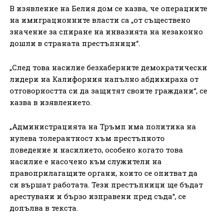
В изявление на Белия дом се казва, че операциите
на имиграционните власти са „от съществено
значение за спиране на инвазията на незаконно
дошли в страната престъпници“.
„След това насилие безхаберните демократически
лидери на Калифорния напълно абдикираха от
отговорността си да защитят своите граждани“, се
казва в изявлението.
„Администрацията на Тръмп има политика на
нулева толерантност към престъпното
поведение и насилието, особено когато това
насилие е насочено към служители на
правоприлагащите органи, които се опитват да
си вършат работата. Тези престъпници ще бъдат
арестувани и бързо изправени пред съда“, се
допълва в текста.