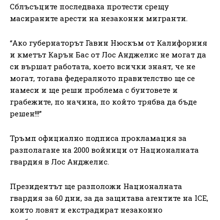
Сблъсъците последваха протести срещу
масираните арести на незаконни мигранти.
“Ако губернаторът Гавин Нюскъм от Калифорния
и кметът Карън Бас от Лос Анджелис не могат да
си вършат работата, което всички знаят, че не
могат, тогава федералното правителство ще се
намеси и ще реши проблема с бунтовете и
грабежите, по начина, по който трябва да бъде
решен!!!”
Тръмп официално подписа прокламация за
разполагане на 2000 войници от Националната
гвардия в Лос Анджелис.
Президентът ще разположи Националната
гвардия за 60 дни, за да защитава агентите на ICE,
които ловят и екстрадират незаконно