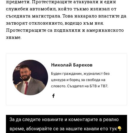
предмети. Протестиращите атакували и един
служебен автомобил, който тъкмо излизал от
съседната магистрала. Това накарало властите да
затворят отклонението, водещо към нея.
Протестиращите са подпалили и американското
знаме.
Николай Бареков
Буден гражданин, журналист без
цензура и борец за свобода на
словото. Създател на БТВ и ТВ7.
За да следите новините и коментарите в реално
време, абонирайте се за нашите канали ето тук