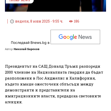
TRUMP NEWS
неделя, 8 юни 2025 - 9:55 ч.
186
Последвай Bnews.bg в
Автор
Николай Бареков
Президентът на САЩ Доналд Тръмп разпореди
2000 членове на Националната гвардия да бъдат
разположени в Лос Анджелис и Калифорния,
където имаше ожесточени сблъсъци между
демонстранти и представители на
имиграционните власти, предадоха световните
агенции.