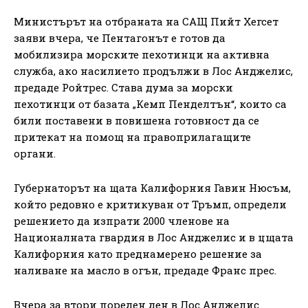
Министърът на отбраната на САЩ Пийт Хегсет
заяви вчера, че Пентагонът е готов да
мобилизира морските пехотинци на активна
служба, ако насилието продължи в Лос Анджелис,
предаде Ройтрес. Става дума за морски
пехотинци от базата „Кемп Пенделтън“, които са
били поставени в повишена готовност да се
притекат на помощ на правоприлагащите
органи.
Губернаторът на щата Калифорния Гавин Нюсъм,
който редовно е критикуван от Тръмп, определи
решението да изпрати 2000 членове на
Националната гвардия в Лос Анджелис и в цщата
Калифорния като преднамерено решение за
наливане на масло в огън, предаде Франс прес.
Вчера за втори пореден ден в Лос Анджелис