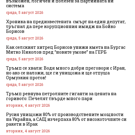
възможен, логичен и полезен за партийната ни
система
сряда, 5 август 2026
Хроника на предизвестената смърт на един депутат,
тръгнал да пере корупционния имидж на Бойко
Борисов
сряда, 5 август 2026
Как селският хитрец Борисов унижи кмета на Бургас
Митко Николов пред “новите умове” на ГЕРБ
сряда, 5 август 2026
Тръмп се хвали: Водя много добри преговори с Иран,
но ако се наложи, ще ги унищожа и ще отпуша
Ормузкия проток!
сряда, 5 август 2026
Тръмп ревнува петролните гиганти за цената на
горивото: Печелят твърде много пари
вторник, 4 август 2026
Русия унищожи 80% от производствените мощности
на Украйна, а САЩ изчерпаха 80% от високоточните си
ракети в Ирак
вторник, 4 август 2026