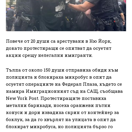
Повече от 20 души са арестувани в Ню Йорк,
докато протестиращи се опитват да осуетят
акции срещу нелегални имигранти.
Тълпа от около 150 души отправиха обиди към
полицията и блокираха микробус в опит да
осуетят операциите на Федерал Плаза, където се
намира Имиграционният съд на САЩ, съобщава
New York Post. Протестиращите поставиха
метални барикади, носеха оранжеви пътни
конуси и дори извадиха скрин от контейнер за
боклук, за да го хвърлят на улицата в опит да
блокират микробуса, но полицията бързо го