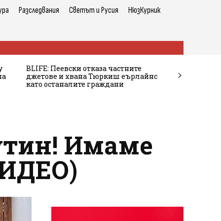
ура
Разследвания
Светът и Русия
НюзКурник
у
BLIFE: Пеевски отказа частните
на
джетове и хвана Тюркиш еърлайнс
като останалите граждани
утин! Имаме
ВИДЕО)