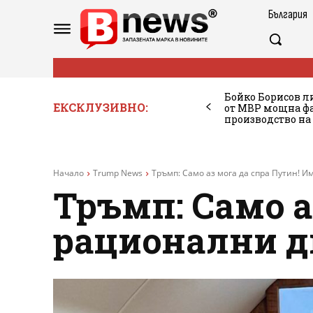
България
Бойко Борисов ли
ЕКСКЛУЗИВНО:
от МВР мощна фа
производство на
Начало
Trump News
Тръмп: Само аз мога да спра Путин! И
Тръмп: Само а
рационални д