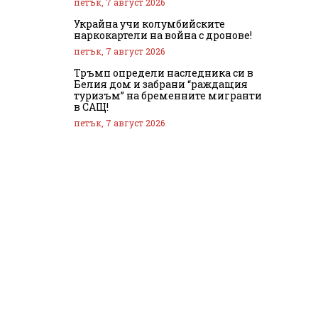
петък, 7 август 2026
Украйна учи колумбийските
наркокартели на война с дронове!
петък, 7 август 2026
Тръмп определи наследника си в
Белия дом и забрани “раждащия
туризъм” на бременните мигранти
в САЩ!
петък, 7 август 2026