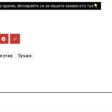
о време, абонирайте се за нашите канали ето тук
путин
Тръмп