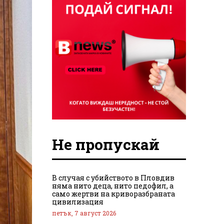
Не пропускай
В случая с убийството в Пловдив
няма нито деца, нито педофил, а
само жертви на криворазбраната
цивилизация
петък, 7 август 2026