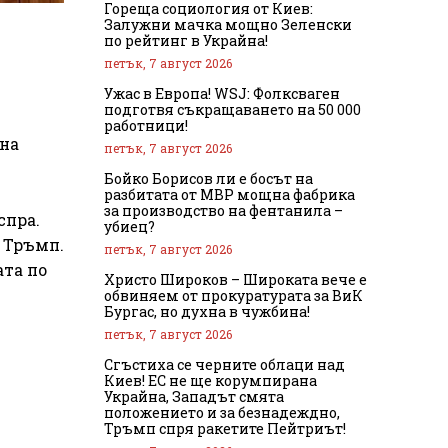
Гореща социология от Киев:
Залужни мачка мощно Зеленски
по рейтинг в Украйна!
петък, 7 август 2026
Ужас в Европа! WSJ: Фолксваген
подготвя съкращаването на 50 000
работници!
 на
петък, 7 август 2026
Бойко Борисов ли е босът на
разбитата от МВР мощна фабрика
за производство на фентанила –
спра.
убиец?
а Тръмп.
петък, 7 август 2026
ата по
Христо Широков – Широката вече е
обвиняем от прокуратурата за ВиК
Бургас, но духна в чужбина!
петък, 7 август 2026
Сгъстиха се черните облаци над
Киев! ЕС не ще корумпирана
Украйна, Западът смята
положението и за безнадеждно,
Тръмп спря ракетите Пейтриът!