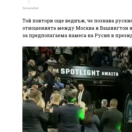
Screenshot
Той повтори още веднъж, че познава руския 
отношенията между Москва и Вашингтон не 
за предполагаема намеса на Русия в прези