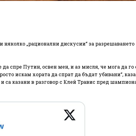
ли няколко „рационални дискусии“ за разрешаването
е да спре Путин, освен мен, и аз мисля, че мога да го 
осто искам хората да спрат да бъдат убивани“, каз
и са казани в разговор с Клей Травис пред шампион