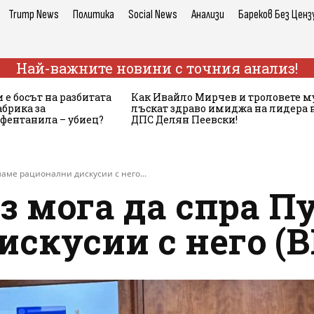
Trump News
Политика
Social News
Анализи
Бареков Без Ценз
Най-важните новини с точния анализ!
 е босът на разбитата
Как Ивайло Мирчев и троловете м
брика за
лъскат здраво имиджа на лидера 
 фентанила – убиец?
ДПС Делян Пеевски!
маме рационални дискусии с него...
з мога да спра П
искусии с него (