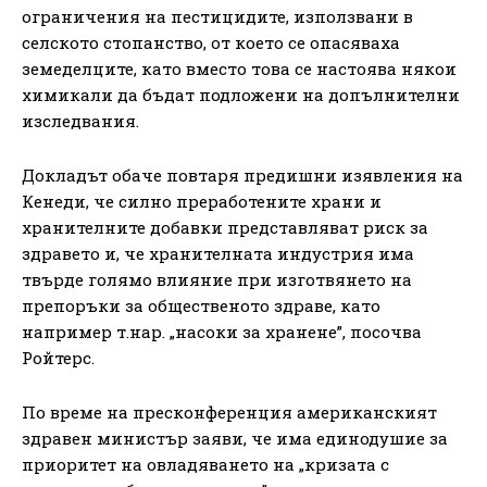
ограничения на пестицидите, използвани в
селското стопанство, от което се опасяваха
земеделците, като вместо това се настоява някои
химикали да бъдат подложени на допълнителни
изследвания.
Докладът обаче повтаря предишни изявления на
Кенеди, че силно преработените храни и
хранителните добавки представляват риск за
здравето и, че хранителната индустрия има
твърде голямо влияние при изготвянето на
препоръки за общественото здраве, като
например т.нар. „насоки за хранене”, посочва
Ройтерс.
По време на пресконференция американският
здравен министър заяви, че има единодушие за
приоритет на овладяването на „кризата с