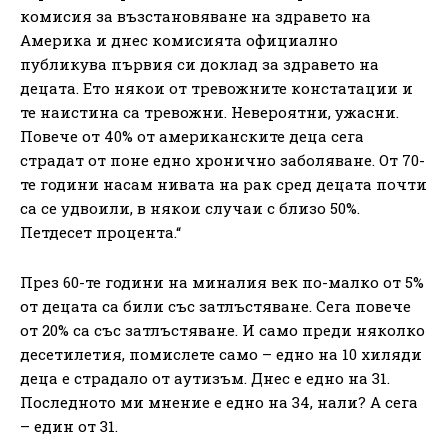
комисия за възстановяване на здравето на
Америка и днес комисията официално
публикува първия си доклад за здравето на
децата. Ето някои от тревожните констатации и
те наистина са тревожни. Невероятни, ужасни.
Повече от 40% от американските деца сега
страдат от поне едно хронично заболяване. От 70-
те години насам нивата на рак сред децата почти
са се удвоили, в някои случаи с близо 50%.
Петдесет процента.“
През 60-те години на миналия век по-малко от 5%
от децата са били със затлъстяване. Сега повече
от 20% са със затлъстяване. И само преди няколко
десетилетия, помислете само – едно на 10 хиляди
деца е страдало от аутизъм. Днес е едно на 31.
Последното ми мнение е едно на 34, нали? А сега
– един от 31.