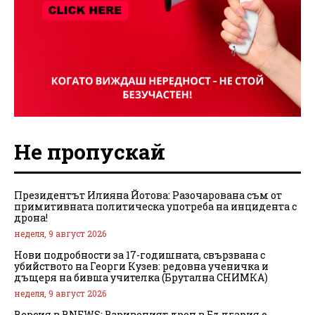
Не пропускай
Президентът Илияна Йотова: Разочарована съм от
примитивната политическа употреба на инцидента с
дрона!
неделя, 9 август 2026
Нови подробности за 17-годишната, свързвана с
убийството на Георги Кузев: редовна ученичка и
дъщеря на бивша учителка (Брутална СНИМКА)
неделя, 9 август 2026
Версия в BNEWS: Взривеният дрон в България е