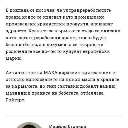
В доклада се посочва, че ултрапреработените
храни, които се описват като промишлено
произведени хранителни продукти, влошават
здравето. Храните за кърмачета също са описани
като свръхпреработени храни, които будят
безпокойство, а в документа се твърди, че
родителите все по-често купуват европейски
марки.
Активистите на MAХA изразиха притеснения и
относно използването на някои масла в храните
за кърмачета, но тези съставки добавят важни
мазнини в храната на бебетата, отбелязва
Ройтерс.
Ивайло Станков