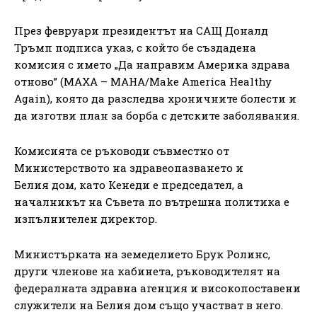
През февруари президентът на САЩ Доналд
Тръмп подписа указ, с който бе създадена
комисия с името „Да направим Америка здрава
отново” (МАХА – МАНА/Make America Healthy
Again), която да разследва хроничните болести и
да изготви план за борба с детските заболявания.
Комисията се ръководи съвместно от
Министерството на здравеопазването и
Белия дом, като Кенеди е председател, а
началникът на Съвета по вътрешна политика е
изпълнителен директор.
Министърката на земеделието Брук Ролинс,
други членове на кабинета, ръководителят на
федералната здравна агенция и високопоставени
служители на Белия дом също участват в него.