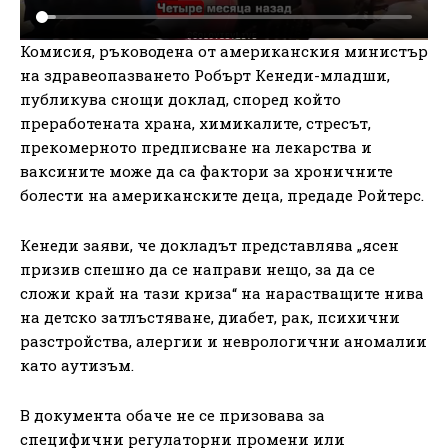
Комисия, ръководена от американския министър
на здравеопазването Робърт Кенеди-младши,
публикува снощи доклад, според който
преработената храна, химикалите, стресът,
прекомерното предписване на лекарства и
ваксините може да са фактори за хроничните
болести на американските деца, предаде Ройтерс.
Кенеди заяви, че докладът представлява „ясен
призив спешно да се направи нещо, за да се
сложи край на тази криза“ на нарастващите нива
на детско затлъстяване, диабет, рак, психични
разстройства, алергии и неврологични аномалии
като аутизъм.
В документа обаче не се призовава за
специфични регулаторни промени или