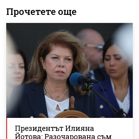
Прочетете още
Президентът Илияна
Йотова: Разочарована съм