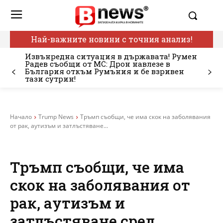
Най-важните новини с точния анализ!
Извънредна ситуация в държавата! Румен
Радев съобщи от МС: Дрон навлезе в
България откъм Румъния и бе взривен
тази сутрин!
Начало
Trump News
Тръмп съобщи, че има скок на заболявания
от рак, аутизъм и затлъстяване...
Тръмп съобщи, че има
скок на заболявания от
рак, аутизъм и
затлъстяване сред