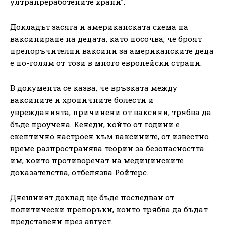
ултрапреработените храни”.
Докладът засяга и американската схема на
ваксиниране на децата, като посочва, че броят
препоръчителни ваксини за американските деца
е по-голям от този в много европейски страни.
В документа се казва, че връзката между
ваксините и хроничните болести и
уврежданията, причинени от ваксини, трябва да
бъде проучена. Кенеди, който от години е
скептично настроен към ваксините, от известно
време разпространява теории за безопасността
им, които противоречат на медицинските
доказателства, отбелязва Ройтерс.
Днешният доклад ще бъде последван от
политически препоръки, които трябва да бъдат
представени през август.