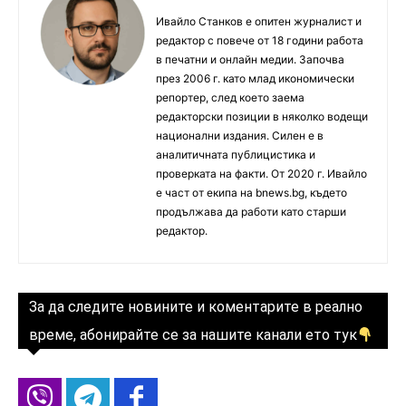
Ивайло Станков е опитен журналист и
редактор с повече от 18 години работа
в печатни и онлайн медии. Започва
през 2006 г. като млад икономически
репортер, след което заема
редакторски позиции в няколко водещи
национални издания. Силен е в
аналитичната публицистика и
проверката на факти. От 2020 г. Ивайло
е част от екипа на bnews.bg, където
продължава да работи като старши
редактор.
За да следите новините и коментарите в реално
време, абонирайте се за нашите канали ето тук