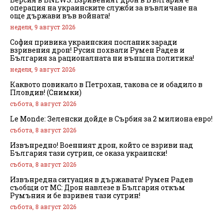
операция на украинските служби за въвличане на
още държави във войната!
неделя, 9 август 2026
София привика украинския посланик заради
взривения дрон! Русия похвали Румен Радев и
България за рационалната ни външна политика!
неделя, 9 август 2026
Каквото повикало в Петрохан, такова се и обадило в
Пловдив! (Снимки)
събота, 8 август 2026
Le Monde: Зеленски дойде в Сърбия за 2 милиона евро!
събота, 8 август 2026
Извънредно! Военният дрон, който се взриви над
България тази сутрин, се оказа украински!
събота, 8 август 2026
Извънредна ситуация в държавата! Румен Радев
съобщи от МС: Дрон навлезе в България откъм
Румъния и бе взривен тази сутрин!
събота, 8 август 2026