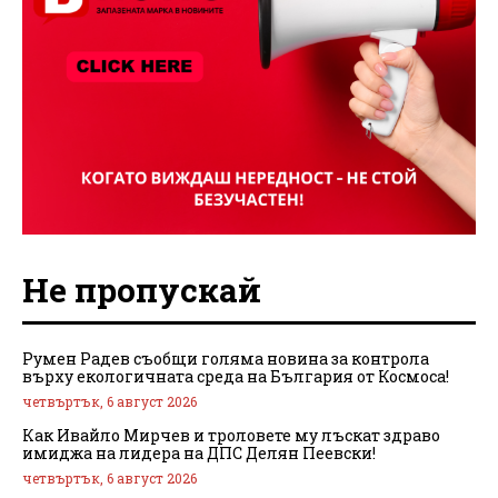
Не пропускай
Румен Радев съобщи голяма новина за контрола
върху екологичната среда на България от Космоса!
четвъртък, 6 август 2026
Как Ивайло Мирчев и троловете му лъскат здраво
имиджа на лидера на ДПС Делян Пеевски!
четвъртък, 6 август 2026