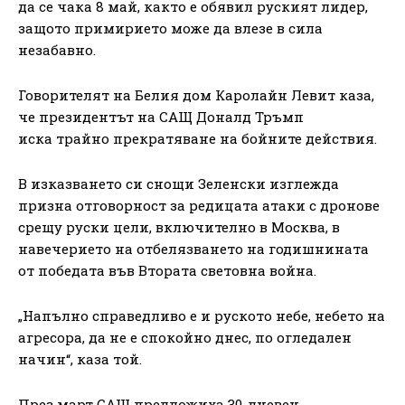
да се чака 8 май, както е обявил руският лидер,
защото примирието може да влезе в сила
незабавно.
Говорителят на Белия дом Каролайн Левит каза,
че президентът на САЩ Доналд Тръмп
иска трайно прекратяване на бойните действия.
В изказването си снощи Зеленски изглежда
призна отговорност за редицата атаки с дронове
срещу руски цели, включително в Москва, в
навечерието на отбелязването на годишнината
от победата във Втората световна война.
„Напълно справедливо е и руското небе, небето на
агресора, да не е спокойно днес, по огледален
начин“, каза той.
През март САЩ предложиха 30-дневен