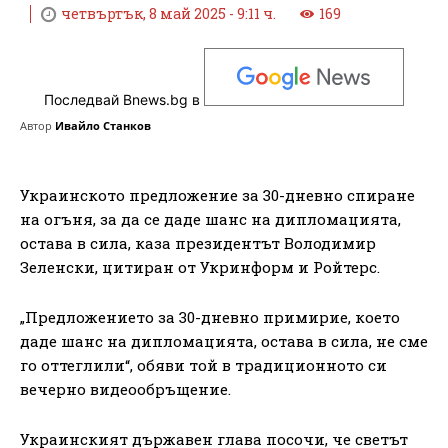
четвъртък, 8 май 2025 - 9:11 ч.
169
Последвай Bnews.bg в
Автор
Ивайло Станков
Украинското предложение за 30-дневно спиране
на огъня, за да се даде шанс на дипломацията,
остава в сила, каза президентът Володимир
Зеленски, цитиран от Укринформ и Ройтерс.
„Предложението за 30-дневно примирие, което
даде шанс на дипломацията, остава в сила, не сме
го оттеглили“, обяви той в традиционното си
вечерно видеообръщение.
Украинският държавен глава посочи, че светът