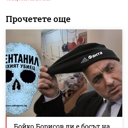
Прочетете още
Бойко Борисов ли е босът на