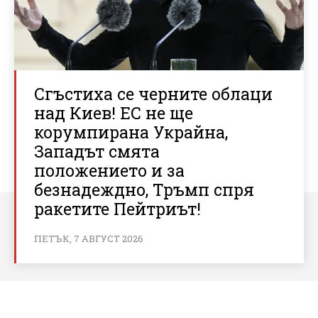
Сгъстиха се черните облаци
над Киев! ЕС не ще
корумпирана Украйна,
Западът смята
положението и за
безнадеждно, Тръмп спря
ракетите Пейтриът!
ПЕТЪК, 7 АВГУСТ 2026