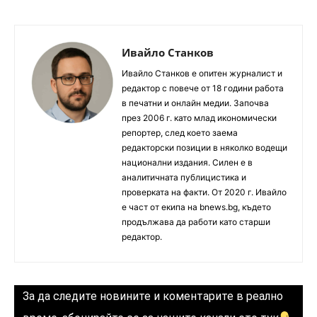
Ивайло Станков
Ивайло Станков е опитен журналист и
редактор с повече от 18 години работа
в печатни и онлайн медии. Започва
през 2006 г. като млад икономически
репортер, след което заема
редакторски позиции в няколко водещи
национални издания. Силен е в
аналитичната публицистика и
проверката на факти. От 2020 г. Ивайло
е част от екипа на bnews.bg, където
продължава да работи като старши
редактор.
За да следите новините и коментарите в реално