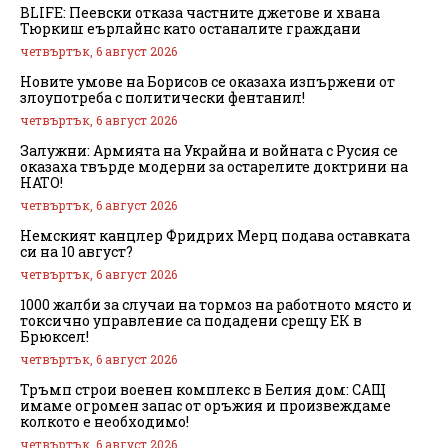
BLIFE: Пеевски отказа частните джетове и хвана
Тюркиш еърлайнс като останалите граждани
четвъртък, 6 август 2026
Новите умове на Борисов се оказаха изпържени от
злоупотреба с политически фентанил!
четвъртък, 6 август 2026
Залужни: Армията на Украйна и войната с Русия се
оказаха твърде модерни за остарелите доктрини на
НАТО!
четвъртък, 6 август 2026
Немският канцлер Фридрих Мерц подава оставката
си на 10 август?
четвъртък, 6 август 2026
1000 жалби за случаи на тормоз на работното място и
токсично управление са подадени срещу ЕК в
Брюксел!
четвъртък, 6 август 2026
Тръмп строи военен комплекс в Белия дом: САЩ
имаме огромен запас от оръжия и произвеждаме
колкото е необходимо!
четвъртък, 6 август 2026