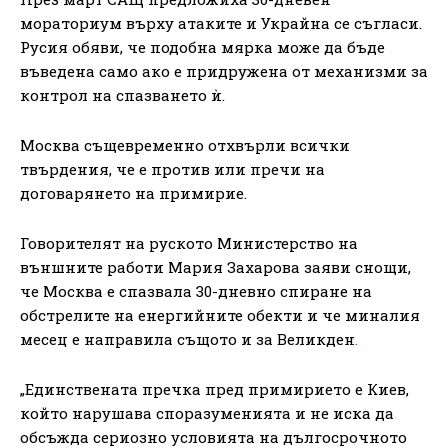
мораториум върху атаките и Украйна се съгласи.
Русия обяви, че подобна мярка може да бъде
въведена само ако е придружена от механизми за
контрол на спазването ѝ.
Москва същевременно отхвърли всички
твърдения, че е против или пречи на
договарянето на примирие.
Говорителят на руското Министерство на
външните работи Мария Захарова заяви снощи,
че Москва е спазвала 30-дневно спиране на
обстрелите на енергийните обекти и че миналия
месец е направила същото и за Великден
.
„Единствената пречка пред примирието е Киев,
който нарушава споразуменията и не иска да
обсъжда сериозно условията на дългосрочното