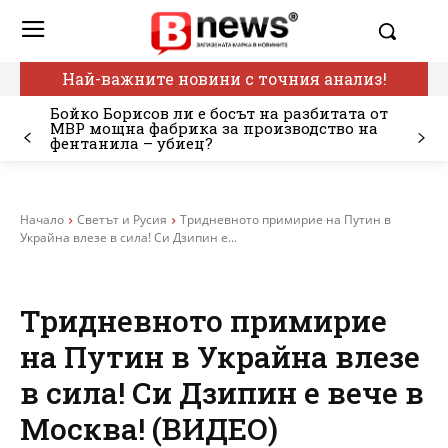
Най-важните новини с точния анализ!
Бойко Борисов ли е босът на разбитата от
МВР мощна фабрика за производство на
фентанила – убиец?
Начало
Светът и Русия
Тридневното примирие на Путин в
Украйна влезе в сила! Си Дзипин е...
Тридневното примирие
на Путин в Украйна влезе
в сила! Си Дзипин е вече в
Москва! (ВИДЕО)