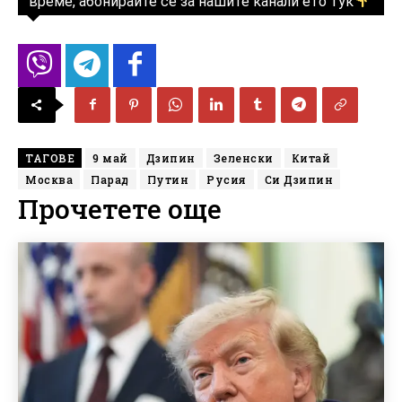
време, абонирайте се за нашите канали ето тук
ТАГОВЕ
9 май
Дзипин
Зеленски
Китай
Москва
Парад
Путин
Русия
Си Дзипин
Прочетете още