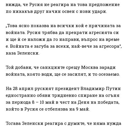
вижда, че Русия не реагира на това предложение
по никакъв друг начин освен с нови удари.
„Това ясно показва на всички кой е причината за
войната. Русия трябва да прекрати агресията си
и ще ѝ се наложи да го направи, въпрос на време
е. Войната е загуба за всеки, най-вече за агресора“,
каза Зеленски.
Той добави, че санкциите срещу Москва заради
войната, която води, ще се засилят, и то осезаемо.
На 28 април руският президент Владимир Путин
едностранно обяви тридневно спиране на огъня
за периода 8 – 10 май в чест на Деня на победата,
който в Русия се отбелязва на 9 май.
Тогава Зеленски реагира с думите, че няма нужда