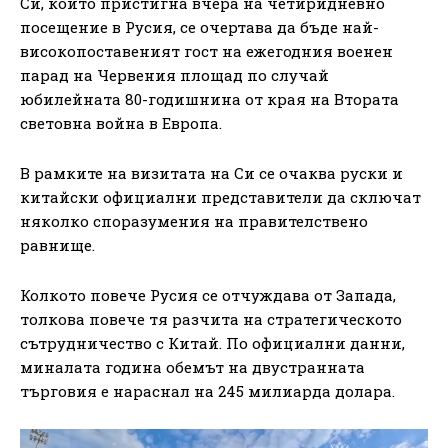
Си, който пристигна вчера на четиридневно
посещение в Русия, се очертава да бъде най-
високопоставеният гост на ежегодния военен
парад на Червения площад по случай
юбилейната 80-годишнина от края на Втората
световна война в Европа.
В рамките на визитата на Си се очаква руски и
китайски официални представители да сключат
няколко споразумения на правителствено
равнище.
Колкото повече Русия се отчуждава от Запада,
толкова повече тя разчита на стратегическото
сътрудничество с Китай. По официални данни,
миналата година обемът на двустранната
търговия е нараснал на 245 милиарда долара.