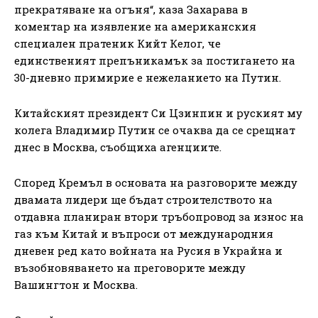
прекратяване на огъня“, каза Захарава в
коментар на изявление на американския
специален пратеник Кийт Келог, че
единственият препъникамък за постигането на
30-дневно примирие е нежеланието на Путин.
Китайският президент Си Цзинпин и руският му
колега Владимир Путин се очаква да се срещнат
днес в Москва, съобщиха агенциите.
Според Кремъл в основата на разговорите между
двамата лидери ще бъдат строителството на
отдавна планиран втори тръбопровод за износ на
газ към Китай и въпроси от международния
дневен ред като войната на Русия в Украйна и
възобновяването на преговорите между
Вашингтон и Москва.