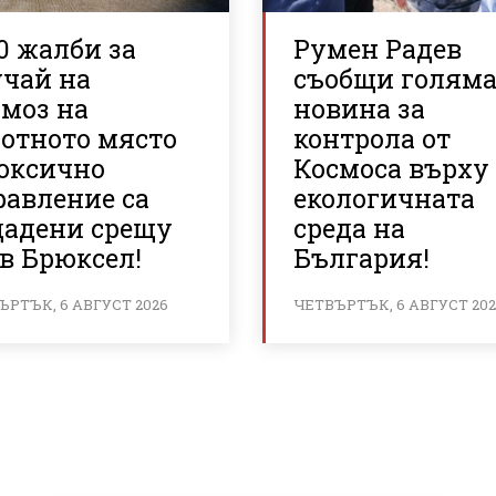
0 жалби за
Румен Радев
учай на
съобщи голям
рмоз на
новина за
ботното място
контрола от
токсично
Космоса върху
равление са
екологичната
дадени срещу
среда на
в Брюксел!
България!
ЪРТЪК, 6 АВГУСТ 2026
ЧЕТВЪРТЪК, 6 АВГУСТ 20