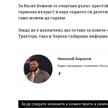
За Васил Божков се очертава дълъг престой 
сериозна възраст и кара седмото си десети
само можем да гадаем.
Нищо не е изключено, ако остане за повече 
Трактора, така и Черепа събираше информа
Николай Бареков
Буден гражданин, журналист без це
За да следите новините и коментарите в реалн