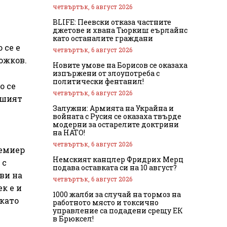
четвъртък, 6 август 2026
BLIFE: Пеевски отказа частните
джетове и хвана Тюркиш еърлайнс
като останалите граждани
 се е
четвъртък, 6 август 2026
ожков.
Новите умове на Борисов се оказаха
изпържени от злоупотреба с
политически фентанил!
о се
четвъртък, 6 август 2026
вшият
Залужни: Армията на Украйна и
войната с Русия се оказаха твърде
модерни за остарелите доктрини
на НАТО!
четвъртък, 6 август 2026
ремиер
Немският канцлер Фридрих Мерц
 с
подава оставката си на 10 август?
ви на
четвъртък, 6 август 2026
к е и
1000 жалби за случай на тормоз на
 като
работното място и токсично
управление са подадени срещу ЕК
в Брюксел!