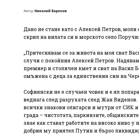
Автор
Николай Бареков
Дано не стане като с Алексей Петров, моли
скрил на вилата си в морското село Поручи
„Притеснявам се за живота на моя сват Вас
случи с покойния Алексей Петров. Надявам 
премиер и столичен кмет и сват на Васил 
омъжена с деца за единствения син на Чер
Софиянски не е случаен човек и е ял попар
веднага след разрухата след Жан Виденов.
всички знакови олигарси и мутри от СИК и 
града – чистотата, паркинзите, общинските
знае как стават работите на високо ниво у 
добрия му приятел Путин и бързо ликвиди