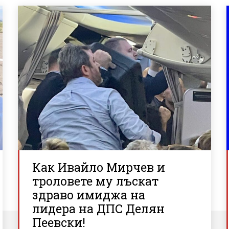
Как Ивайло Мирчев и
троловете му лъскат
здраво имиджа на
лидера на ДПС Делян
Пеевски!