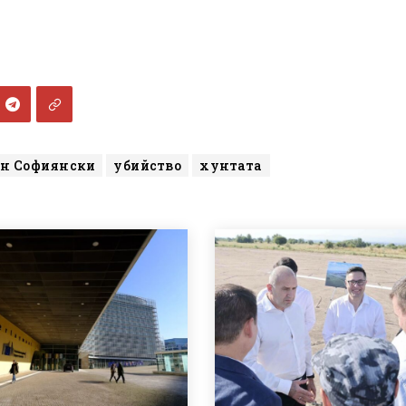
н Софиянски
убийство
хунтата