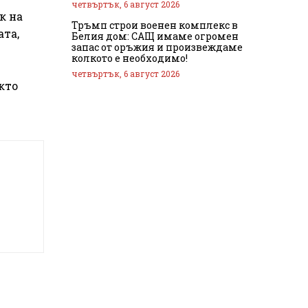
четвъртък, 6 август 2026
к на
Тръмп строи военен комплекс в
ата,
Белия дом: САЩ имаме огромен
запас от оръжия и произвеждаме
колкото е необходимо!
четвъртък, 6 август 2026
кто