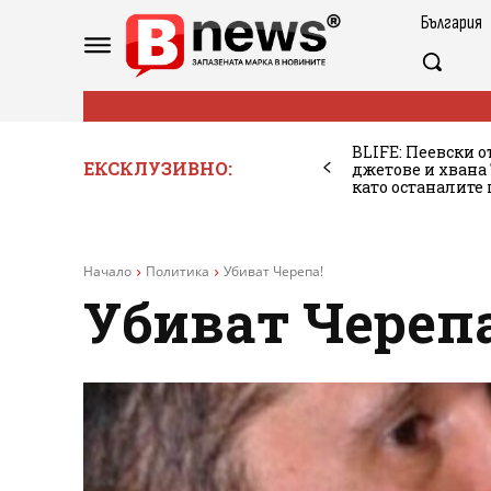
България
BLIFE: Пеевски о
ЕКСКЛУЗИВНО:
джетове и хван
като останалите
Начало
Политика
Убиват Черепа!
Убиват Черепа