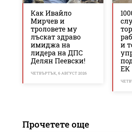
Как Ивайло
100
Мирчев и
сл
троловете му
то
лъскат здраво
ра
имиджа на
и 
лидера на ДПС
уп
Делян Пеевски!
по
ЕК 
ЧЕТВЪРТЪК, 6 АВГУСТ 2026
ЧЕТВ
Прочетете още