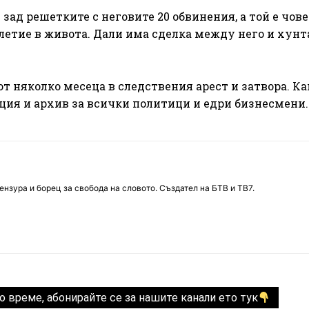
зад решетките с неговите 20 обвинения, а той е чове
летие в живота. Дали има сделка между него и хунт
от няколко месеца в следствения арест и затвора. Ка
ция и архив за всички политици и едри бизнесмени.
нзура и борец за свобода на словото. Създател на БТВ и ТВ7.
о време, абонирайте се за нашите канали ето тук