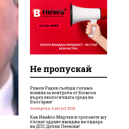
Не пропускай
Румен Радев съобщи голяма
новина за контрола от Космоса
върху екологичната среда на
България!
четвъртък, 6 август 2026
Как Ивайло Мирчев и троловете му
лъскат здраво имиджа на лидера
на ДПС Делян Пеевски!