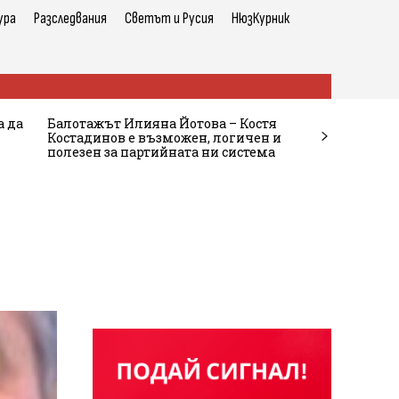
ура
Разследвания
Светът и Русия
НюзКурник
а да
Балотажът Илияна Йотова – Костя
Костадинов е възможен, логичен и
полезен за партийната ни система