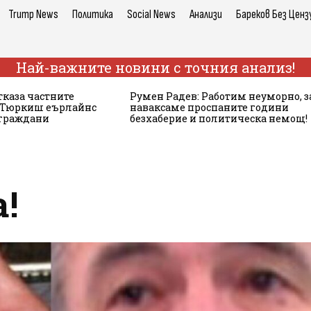
Trump News
Политика
Social News
Анализи
Бареков Без Ценз
Най-важните новини с точния анализ!
тказа частните
Румен Радев: Работим неуморно, з
а Тюркиш еърлайнс
наваксаме проспаните години
 граждани
безхаберие и политическа немощ!
!