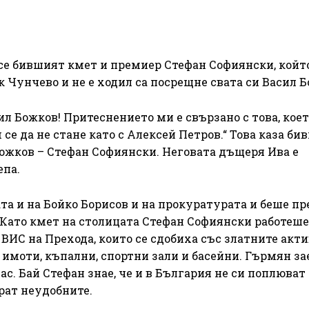
 се бившият кмет и премиер Стефан Софиянски, който
к Чунчево и не е ходил са посрещне свата си Васил Б
ил Божков! Притеснението ми е свързано с това, коет
се да не стане като с Алексей Петров.“ Това каза би
Божков – Стефан Софиянски. Неговата дъщеря Ива е
епа.
ата и на Бойко Борисов и на прокуратурата и беше п
 Като кмет на столицата Стефан Софиянски работеше
ВИС на Прехода, които се сдобиха със златните акти
 имоти, къпални, спортни зали и басейни. Гърмян зае
нас. Бай Стефан знае, че и в България не си поплюват
рат неудобните.