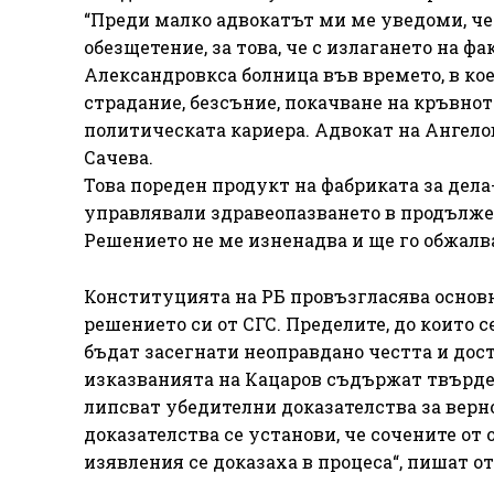
“Преди малко адвокатът ми ме уведоми, че 
обезщетение, за това, че с излагането на 
Александровкса болница във времето, в ко
страдание, безсъние, покачване на кръвното
политическата кариера. Адвокат на Ангелов
Сачева.
Това пореден продукт на фабриката за дела-
управлявали здравеопазването в продължен
Решението не ме изненадва и ще го обжалв
Конституцията на РБ провъзгласява основн
решението си от СГС. Пределите, до които с
бъдат засегнати неоправдано честта и дост
изказванията на Кацаров съдържат твърден
липсват убедителни доказателства за верн
доказателства се установи, че сочените от
изявления се доказаха в процеса“, пишат от