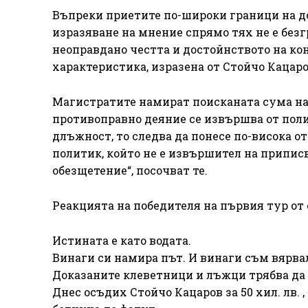
Въпреки приетите по-широки граници на д
изразяване на мнение спрямо тях не е без
неоправдано честта и достойнството на ко
характеристика, изразена от Стойчо Кацаров
Магистратите намират поисканата сума на 
противоправно деяние се извършва от поли
длъжност, то следва да понесе по-висока от
политик, който не е извършител на приписв
обезщетение“, посочват те.
Реакцията на победителя на първия тур от 
Истината е като водата.
Винаги си намира път. И винаги съм вярвал
Доказаните клеветници и лъжци трябва да с
Днес осъдих Стойчо Кацаров за 50 хил. лв. 