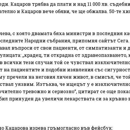
еди. Кацаров трябва да плати и над 11 000 лв. съдебн
елно и Кацаров вече обяви, че ще обжалва. 50-те хил.
чева, с която двамата бяха министри в последния к
последните Народни събрания, припомня сайтът Сега.
авал въпроси от свои пациенти, от симпатизанти и д
улицата: „крадец, ти открадна от здравеопазването, 
ъв всички тези случаи той се чувствал изключително
вот на пациентите и подобни изявления със сигурнос
му пречели на неговия личен живот, в смисъл, че то
увствал уязвим. Изтъква, че ищецът у е изключителн
чително тревожно и сериозно“, цитират се още пока
е бил принуден да увеличи лекарствата си за кръвно 
 Кацарова изрева гръмогласно във фейсбук: