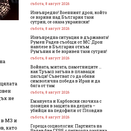
събота, 8 август 2026
Извънредно! Военният дрон, който
се взриви над България тази
сутрин, се оказа украински!
събота, 8 август 2026
Извънредна ситуация в държавата!
Румен Радев съобщи от МС: Дрон
навлезе в България откъм
Румъния и бе взривен тази сутрин!
събота, 8 август 2026
на
Войната, митата, паметниците …
как Тръмп затъна в плаващи
пясъци! Съветват го да обяви
символична победа в Иран и да
 цялата
бяга от там
новен
събота, 8 август 2026
дък не
Емануела и Карбовски скочиха с
позиция в защита на децата –
убийци на педофили от Пловдив
събота, 8 август 2026
 в МЗ и
Гореща социология: Партията на
в, като
Радев бие ГЕРБ с четворна разлика