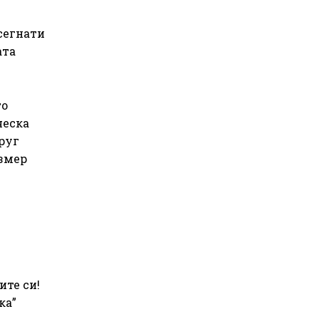
сегнати
ата
то
ческа
друг
азмер
ите си!
ка”