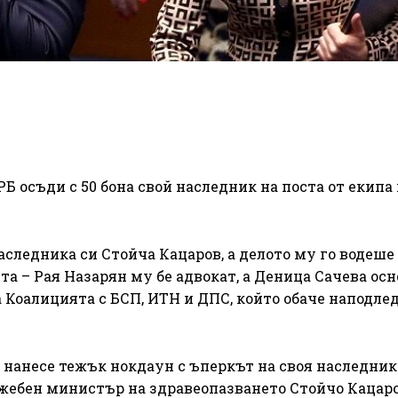
 осъди с 50 бона свой наследник на поста от екипа 
аследника си Стойча Кацаров, а делото му го водеше
та – Рая Назарян му бе адвокат, а Деница Сачева ос
а Коалицията с БСП, ИТН и ДПС, който обаче наподле
 нанесе тежък нокдаун с ъперкът на своя наследник
жебен министър на здравеопазването Стойчо Кацаро