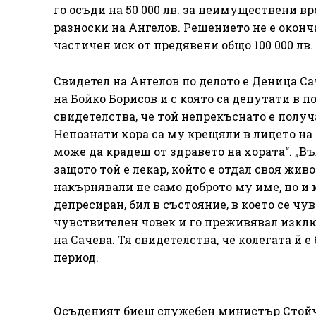
го осъди на 50 000 лв. за неимуществени вр
разноски на Ангелов. Решението не е окончат
частичен иск от предявени общо 100 000 лв.
Свидетел на Ангелов по делото е Деница Са
на Бойко Борисов и с която са депутати в 
свидетелства, че той непрекъснато е получ
Непознати хора са му крещяли в лицето на 
може да крадеш от здравето на хората“. „В
защото той е лекар, който е отдал своя жи
накърнявали не само доброто му име, но и 
депресиран, бил в състояние, в което се ч
чувствителен човек и го преживявал изклю
на Сачева. Тя свидетелства, че колегата й 
период.
Осъденият биеш служебен министър Стойчо