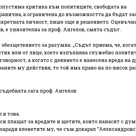
опустима критика към политиците, свободата на
гранична, а ограничена до възможността да бъдат за
нкретната личност, пише още в решението. Оценъчн
, е унизителна за проф. Ангелов, смята съдът.
обезщетението за разумна. „Съдът приема, че, кога
тик или от лице, което изпълнява служебно полити
говорност, а когато с деянието е нанесена вреда на 
аните му действия, то той има право на по-висок р
съдебната сага проф. Ангелов:
 в това.
и плащат за вредите и щетите, които нанасят с дум
, заради клеветите му, че съм докарал “Александровс