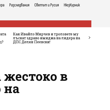
ура
Разследвания
Светът и Русия
НюзКурник
тата
Как Ивайло Мирчев и троловете му
лъскат здраво имиджа на лидера на
ц?
ДПС Делян Пеевски!
 жестоко в
 на