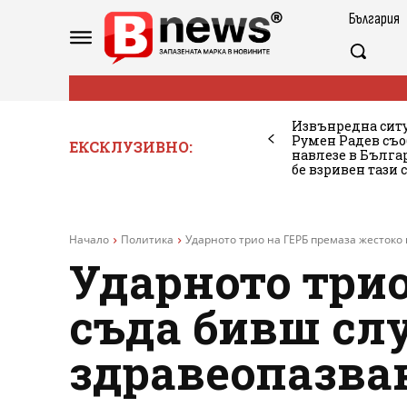
България
Извънредна ситу
Румен Радев съо
ЕКСКЛУЗИВНО:
навлезе в Бълг
бе взривен тази 
Начало
Политика
Ударното трио на ГЕРБ премаза жестоко 
Ударното трио
съда бивш сл
здравеопазван