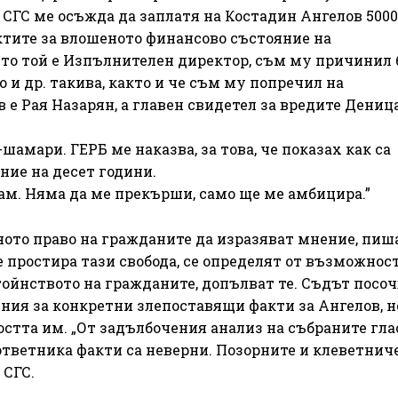
СГС ме осъжда да заплатя на Костадин Ангелов 5000
фактите за влошеното финансово състояние на
ето той е Изпълнителен директор, съм му причинил 
 и др. такива, както и че съм му попречил на
 е Рая Назарян, а главен свидетел за вредите Дениц
шамари. ГЕРБ ме наказва, за това, че показах как са
ие на десет години.
ам. Няма да ме прекърши, само ще ме амбицира.”
ото право на гражданите да изразяват мнение, пиш
е простира тази свобода, се определят от възможнос
ойнството на гражданите, допълват те. Съдът посочв
ия за конкретни злепоставящи факти за Ангелов, н
остта им. „От задълбочения анализ на събраните гл
 ответника факти са неверни. Позорните и клеветнич
 СГС.