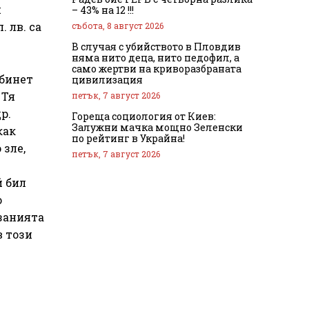
и
– 43% на 12 !!!
 лв. са
събота, 8 август 2026
В случая с убийството в Пловдив
няма нито деца, нито педофил, а
само жертви на криворазбраната
абинет
цивилизация
 Тя
петък, 7 август 2026
р.
Гореща социология от Киев:
Залужни мачка мощно Зеленски
как
по рейтинг в Украйна!
 зле,
петък, 7 август 2026
т
й бил
о
занията
в този