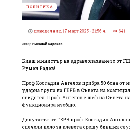
ПОЛИТИКА
понеделник, 17 март 2025 - 21:56 ч.
641
Автор
Николай Бареков
Бивш министър на здравеопазването от ГЕРБ
Румен Радев!
Проф Костадин Ангелов прибра 50 бона от н
ударна група на ГЕРБ в Съвета на коалиция
свидетел. Проф. Ангелов е шеф на Съвета н
функционира изобщо.
Депутатът от ГЕРБ проф. Костадин Ангелов
спечели дело за клевета срещу бившия слу