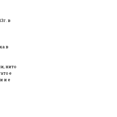
3г. в
ха в
и, нито
гато е
и и е