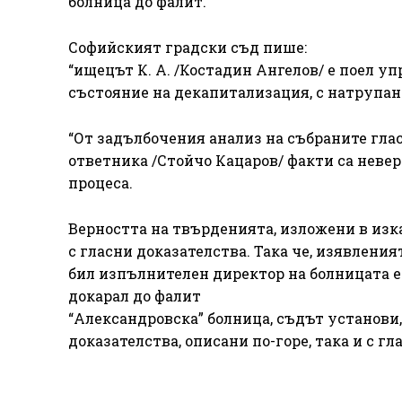
болница до фалит.
Софийският градски съд пише:
“ищецът К. А. /Костадин Ангелов/ е поел у
състояние на декапитализация, с натрупани
“От задълбочения анализ на събраните глас
ответника /Стойчо Кацаров/ факти са невер
процеса.
Верността на твърденията, изложени в изка
с гласни доказателства. Така че, изявления
бил изпълнителен директор на болницата е 
докарал до фалит
“Александровска” болница, съдът установи,
доказателства, описани по-горе, така и с гл