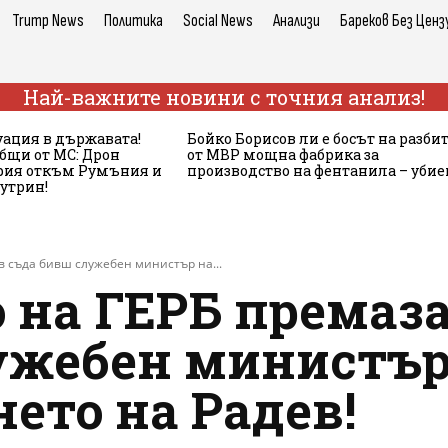
Trump News
Политика
Social News
Анализи
Бареков Без Ценз
Най-важните новини с точния анализ!
ация в държавата!
Бойко Борисов ли е босът на разби
бщи от МС: Дрон
от МВР мощна фабрика за
ария откъм Румъния и
производство на фентанила – убие
сутрин!
в съда бивш служебен министър на...
 на ГЕРБ премаза
ужебен министър
ето на Радев!