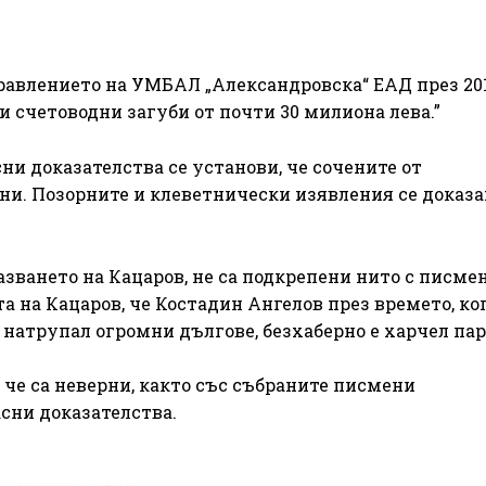
правлението на УМБАЛ „Александровска“ ЕАД през 201
 счетоводни загуби от почти 30 милиона лева.”
ни доказателства се установи, че сочените от
ни. Позорните и клеветнически изявления се доказа
зването на Кацаров, не са подкрепени нито с писмен
та на Кацаров, че Костадин Ангелов през времето, ко
натрупал огромни дългове, безхаберно е харчел пар
 че са неверни, както със събраните писмени
асни доказателства.