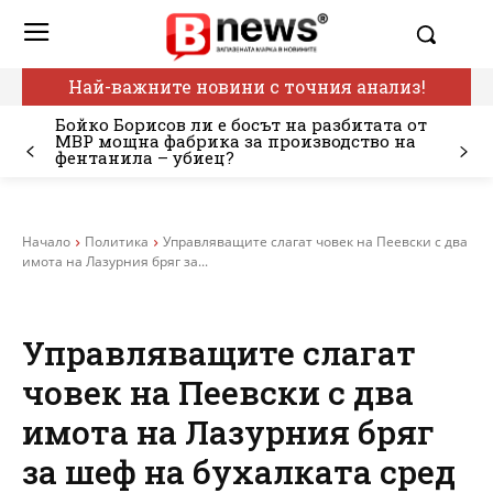
Най-важните новини с точния анализ!
Бойко Борисов ли е босът на разбитата от
МВР мощна фабрика за производство на
фентанила – убиец?
Начало
Политика
Управляващите слагат човек на Пеевски с два
имота на Лазурния бряг за...
Управляващите слагат
човек на Пеевски с два
имота на Лазурния бряг
за шеф на бухалката сред