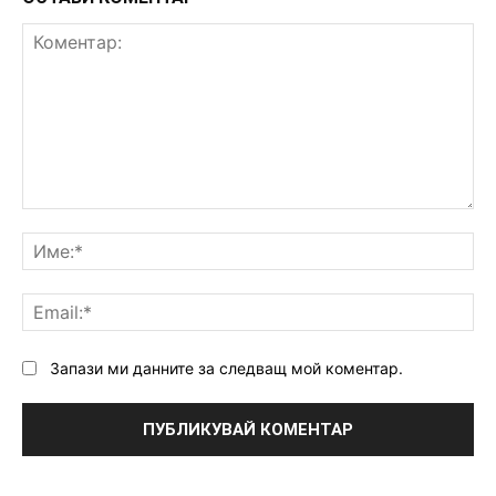
Коментар:
Им
Ema
Запази ми данните за следващ мой коментар.