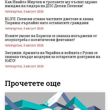
Как Ивайло Мирчев и троловете му лъскат здраво
имиджа на лидера на ДПС Делян Пеевски!
четвъртък, 6 август 2026
BLIFE: Пеевски отказа частните джетове и хвана
Тюркиш еърлайнс като останалите граждани
четвъртък, 6 август 2026
Новите умове на Борисов се оказаха изпържени от
злоупотреба с политически фентанил!
четвъртък, 6 август 2026
Залужни: Армията на Украйна и войната с Русия се
оказаха твърде модерни за остарелите доктрини на
НАТО!
четвъртък, 6 август 2026
Прочетете още