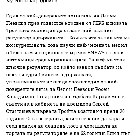
му Росен Карадимов.
Един от най-доверените помагачи на Делян
Пеевски през годините е готвен от ГЕРБ и новата
Тройната коалиция да оглави най-важния
регулатор в държавата – Комисията за защита на
конкуренцията, това научи най-четената медия
в Телеграм и социалните мрежи BNEWS от свои
източници сред управляващите. За шеф на този
ключов регулатор, от който зависи съдбата на
всички едри бизнеси в държавата,
управляващите искат да сложат едно от най-
доверените лица на Делян Пеевски Росен
Карадимов. По ирония на съдбата Карадимов е
съветник в кабинета на премиера Сергей
Станишев в първата Тройна коалиция преди 20
години. Сега ветеранът, който се кани да кара и
след пенсия на сладкия пост в черешката на
тортата на рвгулаторите, е на 62 години. Един път