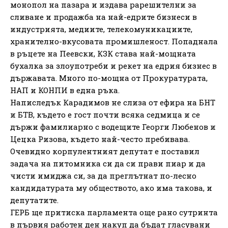
монопол на пазара и издава рарешителни за
сливане и продажба на най-едрите бизнеси в
индустрията, медиите, телекомуникациите,
хранително-вкусовата промишленост. Попаднала
в ръцете на Пеевски, КЗК става най-мощната
бухалка за злоупотреби и рекет на едрия бизнес в
държавата. Много по-мощна от Прокуратурата,
НАП и КОНПИ в една ръка.
Написледък Карадимов не слиза от ефира на БНТ
и БТВ, където е гост почти всяка седмица и се
държи фамилиарно с водещите Георги Любенов и
Цецка Ризова, където най-често пребивава.
Очевидно корпулентният депутат е поставил
задача на питомника си да си прави пиар и да
чисти имиджа си, за да преглътнат по-лесно
кандидатурата му обществото, ако има такова, и
депутатите.
ГЕРБ ще притиска парламента още рано сутринта
в първия работен ден накуп да бъдат гласувани