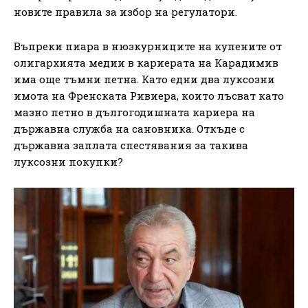
новите правила за избор на регулатори.
Въпреки пиара в нюзкурниците на купените от
олигархията медии в кариерата на Карадимив
има още тъмни петна. Като едни два луксозни
имота на Френската Ривиера, които лъсват като
мазно петно в дългогодишната кариера на
държавна служба на сановника. Откъде с
държавна заплата спестявания за такива
луксозни покупки?