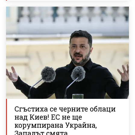
Сгъстиха се черните облаци
над Киев! ЕС не ще
корумпирана Украйна,
Западът смята