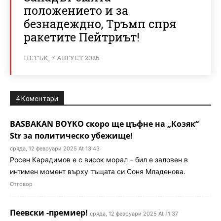
положението и за
безнадеждно, Тръмп спря
ракетите Пейтриът!
ПЕТЪК, 7 АВГУСТ 2026
4 Коментари
BASBAKAN BOYKO скоро ще цъфнe на „Козяк“
Str за политическо убежище!
сряда, 12 февруари 2025 At 13:43
Росен Карадимов е с висок морал – бил е заловен в
интимен момент върху тъщата си Соня Младенова.
Отговор
Пеевски -премиер!
сряда, 12 февруари 2025 At 11:37