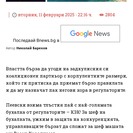
вторник, 11 февруари 2025 - 22:16 ч.
2804
Последвай Bnews.bg в
Автор
Николай Бареков
Властта бърза да угоди на задкулисния си
коалиционен партньор с корпулентните размери,
който ги притиска да приемат бързо правилата
и да му назначат пак негови хора в регулаторите.
Пеевски взима тлъстия пай с най-голямата
бухалка от регулаторите – КЗК! За шеф на
бухалката, ужким в защита на конкуренцията,
управляващите бързат да сложат за шеф машата