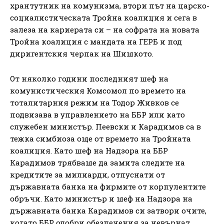
хрантутник на комунизма, втори път на царско-
социалистическата Тройна коалиция и сега в
залеза на кариерата си – на софрата на новата
Тройна коалиция с мандата на ГЕРБ и под
диригентския черпак на Шишкото.
От няколко години последният шеф на
комунистическия Комсомол по времето на
тоталитарния режим на Тодор Живков се
подвизава в управлението на ББР или като
служебен министър. Пеевски и Карадимов са в
тежка симбиоза още от времето на Тройната
коалиция. Като шеф на Надзора на ББР
Карадимов трябваше да замита следите на
кредитите за милиарди, отпуснати от
държавната банка на фирмите от корпулентите
обръчи. Като министър и шеф на Надзора на
държавната банка Карадимов си затвори очите,
когато ББР одобри обезпечения за невърнат