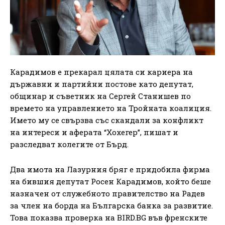
Карадимов е прекарал цялата си кариера на
държавни и партийни постове като депутат,
общинар и съветник на Сергей Станишев по
времето на управлението на Тройната коалиция.
Името му се свързва със скандали за конфликт
на интереси и аферата “Хохегер”, пишат и
разследват колегите от Бърд.
Два имота на Лазурния бряг е придобила фирма
на бившия депутат Росен Карадимов, който беше
назначен от служебното правителство на Радев
за член на борда на Българска банка за развитие.
Това показва проверка на BIRD.BG във френските