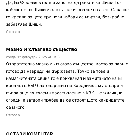
Да, БайХ влезе в пътя и започна да работи за Шиши.Тоя
кабинет е на Шиши и фактът, че изродите на агент Сава ще
го крепят, защото при нови избори са мъртви, безкрайно
забавлява Шиши.
Отговор
мазно и хлъзгаво същество
сряда, 12 февруари 2025 At 11:13
Отвратително мазно и хлъзгаво същество, което за пари е
готово да навреди на държавата. Точно за това и
намагнитената свиня го е прихванал и замитането на БТ
кредита в ББР благодарение на Карадимов му отваря и
път за още по-големи престъпление в КЗК. Не жилищни
сгради, а затвори трябва да се строят щото кандидатите
са много
Отговор
ОСТАВИ КОМЕНТАР