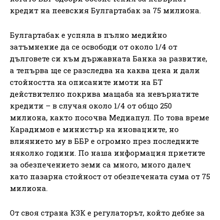
кредит на пеевския Булгартабак за 75 милиона.
Булгартабак е успяла в пълно медийно
затъмнение да се освободи от около 1/4 от
дълговете си към държавната Банка за развитие,
а тепърва ще се разследва на каква цена и дали
стойността на описаните имоти на БТ
действително покрива мащаба на невърнатите
кредити – в случая около 1/4 от общо 250
милиона, както посочва Медиапул. По това време
Карадимов е министър на иновациите, но
влиянието му в ББР е огромно през последните
няколко години. По наша информация приетите
за обезпечението земи са много, много далеч
като пазарна стойност от обезпечената сума от 75
милиона.
От своя страна КЗК е регулаторът, който дебне за