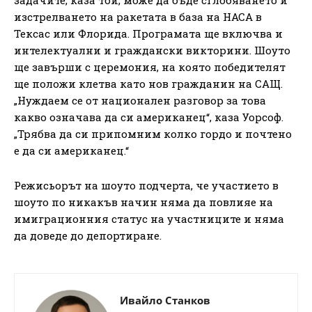
изстрелването на ракетата в база на НАСА в
Тексас или Флорида. Програмата ще включва и
интелектуални и граждански викторини. Шоуто
ще завърши с церемония, на която победителят
ще положи клетва като нов гражданин на САЩ.
„Нуждаем се от национален разговор за това
какво означава да си американец“, каза Уорсоф.
„Трябва да си припомним колко гордо и почтено
е да си американец.“
Режисьорът на шоуто подчерта, че участието в
шоуто по никакъв начин няма да повлияе на
имиграционния статус на участниците и няма
да доведе до депортиране.
Ивайло Станков