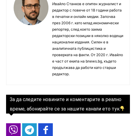
Ивайло Станков е опитен журналист и
редактор с повече от 18 години работа
в печатни и онлайн медии. Започва
през 2006 г. като млад икономически
репортер, след което заема
редакторски позиции в няколко водещи
национални издания. Силен е в
аналитичната публицистика и
проверката на факти. От 2020 г. Ивайло
е част от екипа на bnews.bg, където
продължава да работи като старши
редактор.
За да следите новините и коментарите в реално
време, абонирайте се за нашите канали ето тук