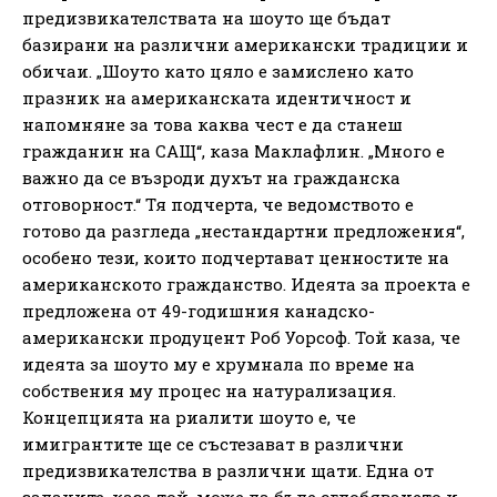
предизвикателствата на шоуто ще бъдат
базирани на различни американски традиции и
обичаи. „Шоуто като цяло е замислено като
празник на американската идентичност и
напомняне за това каква чест е да станеш
гражданин на САЩ“, каза Маклафлин. „Много е
важно да се възроди духът на гражданска
отговорност.“ Тя подчерта, че ведомството е
готово да разгледа „нестандартни предложения“,
особено тези, които подчертават ценностите на
американското гражданство. Идеята за проекта е
предложена от 49-годишния канадско-
американски продуцент Роб Уорсоф. Той каза, че
идеята за шоуто му е хрумнала по време на
собствения му процес на натурализация.
Концепцията на риалити шоуто е, че
имигрантите ще се състезават в различни
предизвикателства в различни щати. Една от
задачите, каза той, може да бъде сглобяването и