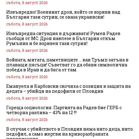
събота, 8 август 2026
Извънредно! Военният дрон, който се взриви над
България тази сутрин, се оказа украински!
събота, 8 август 2026
Извънредна ситуация в държавата! Румен Радев
съобщи от МС: Дрон навлезе в България откъм
Румъния и бе взривен тази сутрин!
събота, 8 август 2026
Войната, митата, паметниците … как Тръмп затъна в
плаващи пясъци! Съветват го да обяви символична
победа в Иран и да бяга от там
събота, 8 август 2026
Емануела и Карбовски скочиха с позиция в защита на
децата – убийци на педофили от Пловдив
събота, 8 август 2026
Гореща социология: Партията на Радев бие ГЕРБ с
четворна разлика – 43% на 12 !!!
събота, 8 август 2026
В случая с убийството в Пловдив няма нито деца, нито
педофил, а само жертви на криворазбраната
цивилизация