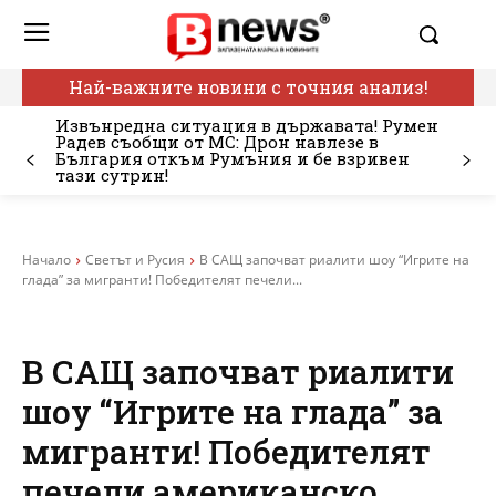
Най-важните новини с точния анализ!
Извънредна ситуация в държавата! Румен
Радев съобщи от МС: Дрон навлезе в
България откъм Румъния и бе взривен
тази сутрин!
Начало
Светът и Русия
В САЩ започват риалити шоу “Игрите на
глада” за мигранти! Победителят печели...
В САЩ започват риалити
шоу “Игрите на глада” за
мигранти! Победителят
печели американско