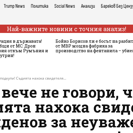
Trump News
Политика
Social News
Анализи
Бареков Без Ценз
Най-важните новини с точния анализ!
ация в държавата!
Бойко Борисов ли е босът на разби
бщи от МС: Дрон
от МВР мощна фабрика за
ария откъм Румъния и
производство на фентанила – убие
сутрин!
 подкупи! Съдията нахока свидетеля...
вече не говори, ч
ията нахока свид
денов за неуваж