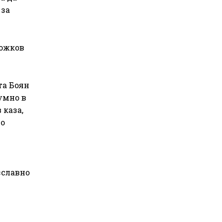
 за
Божков
та Боян
умно в
 каза,
но
зславно