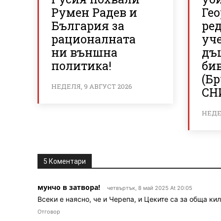
Румен Радев и
Гео
България за
ре
рационалната
уч
ни външна
дъ
политика!
би
(Б
НЕДЕЛЯ, 9 АВГУСТ 2026
СН
НЕДЕЛ
5 Коментари
мунчо в затвора!
четвъртък, 8 май 2025 At 20:05
Всеки е наясно, че и Черепа, и Цеките са за обща кил
Отговор