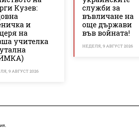
рги Кузев:
служби за
довна
въвличане на
еничка и
още държави
щеря на
във войната!
вша учителка
НЕДЕЛЯ, 9 АВГУСТ 2026
рутална
ИМКА)
Я, 9 АВГУСТ 2026
ия.