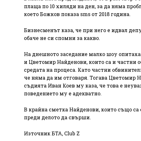
плаща по 10 хиляди на ден, за да няма проб
което Божков показа sms от 2018 година.
Бизнесменът каза, че при него е идвал деп
обаче не си спомни за какво.
На днешното заседание малко шоу опитаха 
и Цветомир Найденови, които са и частни о
средата на процеса. Като частни обвинители
че няма да им отговаря. Тогава Цветомир Н
съдията Иван Коев му каза, че това е неува
поведението му е адекватно.
В крайна сметка Найденови, които също са 
преди делото да свърши.
Източник БТА, Club Z