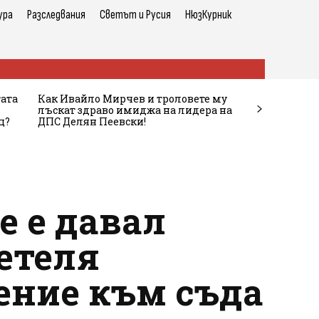
ура
Разследвания
Светът и Русия
НюзКурник
тата
Как Ивайло Мирчев и троловете му
лъскат здраво имиджа на лидера на
ц?
ДПС Делян Пеевски!
е е давал
етеля
ение към съда