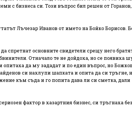
леми с бизнеса си. Този въпрос бил решен от Горанов,
утатът Лъчезар Иванов от името на Бойко Борисов. 
да спретнат основните свидетели срещу него братя
бвинители. Отначало те не дойдоха, но се появиха ш
 опитаха да му зададат и по един въпрос, но Божков
айденов си нахлупи шапката и опита да си тръгне, 
жение към съда и го попита дава ли си сметка, дали
сериозен фактор в хазартния бизнес, си тръгнаха бе