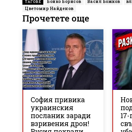
Бойко Борисов
Васил Божков
вл
ТАГОВЕ
Цветомир Найденов
Прочетете още
София привика
Но
украинския
по
посланик заради
17-
взривения дрон!
свъ
Русия похвали
уб