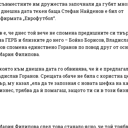
то съвместните им дружества започнали да губят мно
 днешна дата техен баща Стефан Найденов е бил от
 фирмата „Еврофутбол“.
 е, че днес той вече не спомена предишните си твъ
на ГЕРБ и близките до него – Бойко Борисов, Владисл
ов спомена единствено Горанов по повод друг от ос
 Мария Филипова.
оято към днешна дата го обвинява, че ѝ е предлагал
адислав Горанов. Срещата обаче не била с користна це
, му казал „ела да те запозная с новата шефка на ха
бизнес, трябва да ѝ помагаш, защото ти си в този бизн
Мария Филипова след това станало ясно, че той трябв