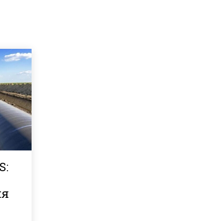
S:
ия