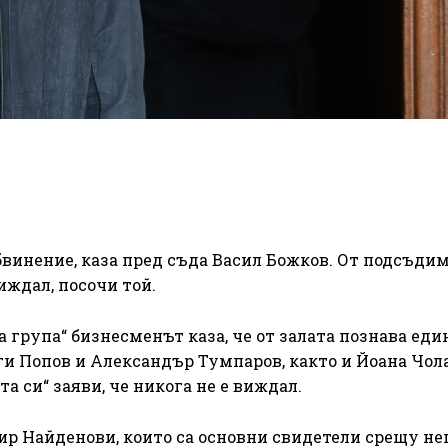
бвинение, каза пред съда Васил Божков. От подсъди
иждал, посочи той.
 група“ бизнесменът каза, че от залата познава еди
ги Попов и Александър Тумпаров, както и Йоана Чол
 си“ заяви, че никога не е виждал.
р Найденови, които са основни свидетели срещу нег