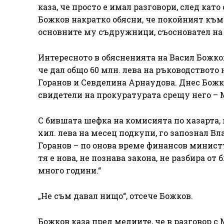
каза, че просто е имал разговори, след ка
Божков накратко обясни, че покойният към
основните му съдружници, съосновател на
Интересното в обясненията на Васил Божков
че дал общо 60 млн. лева на ръководството 
Горанов и Севделина Арнаудова. Днес Божк
свидетели на прокуратурата срещу него –
С бившата шефка на комисията по хазарта, к
хил. лева на месец подкупи, го запознал Вл
Горанов – по онова време финансов министър
тя е нова, не познава закона, не разбира от 
много години.“
„Не съм давал нищо“, отсече Божков.
Божков каза пред медиите, че в разговор с 