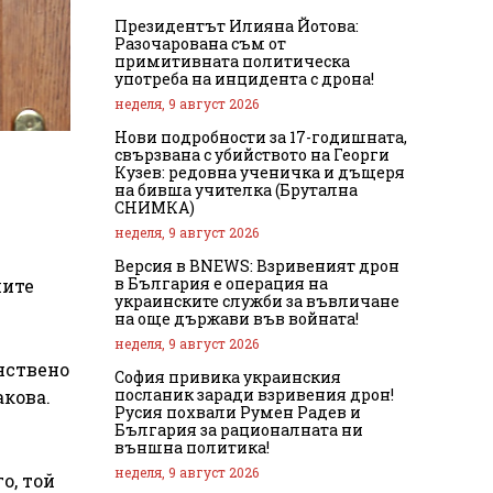
Президентът Илияна Йотова:
Разочарована съм от
примитивната политическа
употреба на инцидента с дрона!
неделя, 9 август 2026
Нови подробности за 17-годишната,
свързвана с убийството на Георги
Кузев: редовна ученичка и дъщеря
на бивша учителка (Брутална
СНИМКА)
неделя, 9 август 2026
Версия в BNEWS: Взривеният дрон
в България е операция на
мите
украинските служби за въвличане
на още държави във войната!
неделя, 9 август 2026
нствено
София привика украинския
посланик заради взривения дрон!
акова.
Русия похвали Румен Радев и
България за рационалната ни
външна политика!
неделя, 9 август 2026
о, той