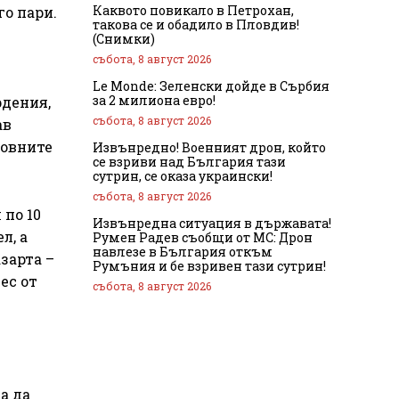
Каквото повикало в Петрохан,
го пари.
такова се и обадило в Пловдив!
(Снимки)
събота, 8 август 2026
Le Monde: Зеленски дойде в Сърбия
за 2 милиона евро!
рдения,
събота, 8 август 2026
ав
новните
Извънредно! Военният дрон, който
се взриви над България тази
сутрин, се оказа украински!
събота, 8 август 2026
 по 10
Извънредна ситуация в държавата!
л, а
Румен Радев съобщи от МС: Дрон
навлезе в България откъм
зарта –
Румъния и бе взривен тази сутрин!
ес от
събота, 8 август 2026
а да