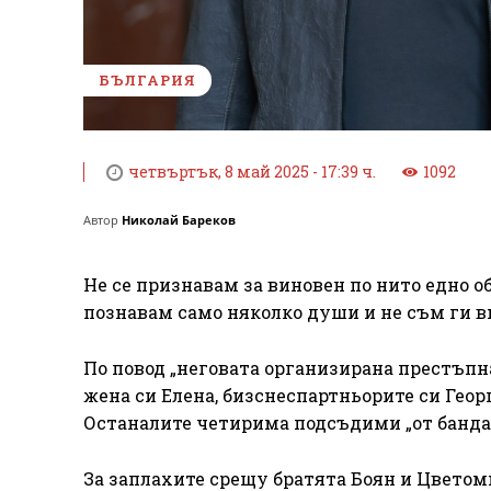
БЪЛГАРИЯ
четвъртък, 8 май 2025 - 17:39 ч.
1092
Автор
Николай Бареков
Не се признавам за виновен по нито едно о
познавам само няколко души и не съм ги в
По повод „неговата организирана престъпна
жена си Елена, бизснеспартньорите си Геор
Останалите четирима подсъдими „от бандата
За заплахите срещу братята Боян и Цветоми