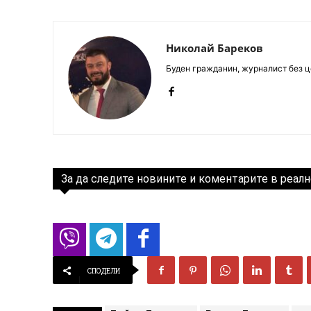
Николай Бареков
Буден гражданин, журналист без це
За да следите новините и коментарите в реалн
СПОДЕЛИ