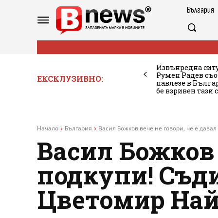
България
Извънредна ситу
Румен Радев съо
ЕКСКЛУЗИВНО:
навлезе в Бълг
бе взривен тази 
Начало
България
Васил Божков вече не говори, че е давал
Васил Божков 
подкупи! Съд
Цветомир Най