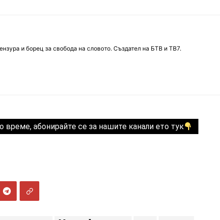
нзура и борец за свобода на словото. Създател на БТВ и ТВ7.
о време, абонирайте се за нашите канали ето тук