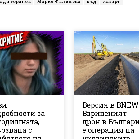
ади горанов
Мария Филипова
съд
хазарт
ви
Версия в BNEW
дробности за
Взривеният
годишната,
дрон в Българ
рзвана с
е операция на
ийството на
украинските