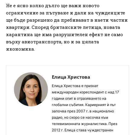
Не е ясно колко дълго ще важи новото
ограничение за пътуване и дали на чужденците
ще бъде разрешено да пребивават в наети частни
квартири. Според британските летища, новата
карантина ще има разрушителен ефект не само
върху авиотранспорта, но и за цялата
икономика.
Елица Христова
Елица Христова е признат
международен кореспондент с над 17
години опит в отразяването на
глобални събития. Кариерният ѝ път
започва през 2007 г. в национално
радио, но скоро се насочва към
телевизионната журналистика. През
2012 г. Елица става чуждестранен