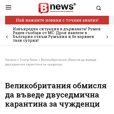
Най-важните новини с точния анализ!
Извънредна ситуация в държавата! Румен
Радев съобщи от МС: Дрон навлезе в
България откъм Румъния и бе взривен
тази сутрин!
Начало
Trump News
Великобритания обмисля да въведе
двуседмична карантина за чужденци
Великобритания обмисля
да въведе двуседмична
карантина за чужденци