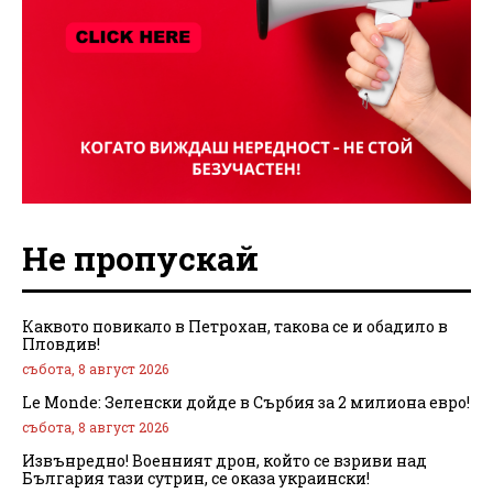
Не пропускай
Каквото повикало в Петрохан, такова се и обадило в
Пловдив!
събота, 8 август 2026
Le Monde: Зеленски дойде в Сърбия за 2 милиона евро!
събота, 8 август 2026
Извънредно! Военният дрон, който се взриви над
България тази сутрин, се оказа украински!