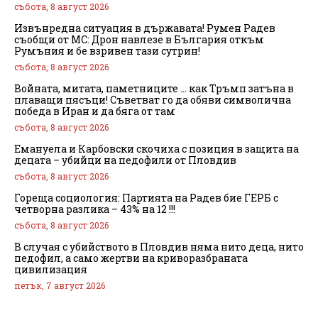
събота, 8 август 2026
Извънредна ситуация в държавата! Румен Радев
съобщи от МС: Дрон навлезе в България откъм
Румъния и бе взривен тази сутрин!
събота, 8 август 2026
Войната, митата, паметниците … как Тръмп затъна в
плаващи пясъци! Съветват го да обяви символична
победа в Иран и да бяга от там
събота, 8 август 2026
Емануела и Карбовски скочиха с позиция в защита на
децата – убийци на педофили от Пловдив
събота, 8 август 2026
Гореща социология: Партията на Радев бие ГЕРБ с
четворна разлика – 43% на 12 !!!
събота, 8 август 2026
В случая с убийството в Пловдив няма нито деца, нито
педофил, а само жертви на криворазбраната
цивилизация
петък, 7 август 2026