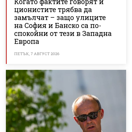
Когато фактите говорят и
ционистите трябва да
замълчат – защо улиците
на София и Банско са по-
спокойни от тези в Западна
Европа
ПЕТЪК, 7 АВГУСТ 2026