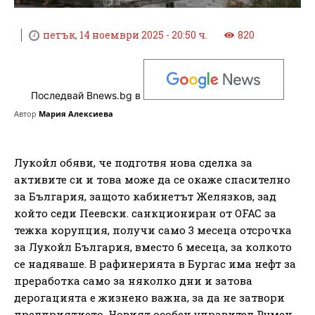
петък, 14 ноември 2025 - 20:50 ч.
820
Последвай Bnews.bg в
Автор
Мария Алексиева
Лукойл обяви, че подготвя нова сделка за
активите си и това може да се окаже спасително
за България, защото кабинетът Желязков, зад
който седи Пеевски. санкциониран от OFAC за
тежка корупция, получи само 3 месеца отсрочка
за Лукойл България, вместо 6 месеца, за колкото
се надяваше. В рафинерията в Бургас има нефт за
преработка само за няколко дни и затова
дерогацията е жизнено важна, за да не затвори
предприятието. Новият особен управител Румен