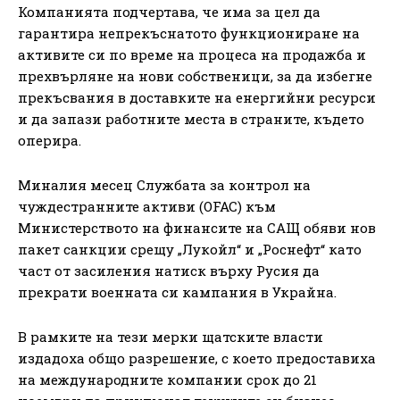
Компанията подчертава, че има за цел да
гарантира непрекъснатото функциониране на
активите си по време на процеса на продажба и
прехвърляне на нови собственици, за да избегне
прекъсвания в доставките на енергийни ресурси
и да запази работните места в страните, където
оперира.
Миналия месец Службата за контрол на
чуждестранните активи (OFAC) към
Министерството на финансите на САЩ обяви нов
пакет санкции срещу „Лукойл“ и „Роснефт“ като
част от засиления натиск върху Русия да
прекрати военната си кампания в Украйна.
В рамките на тези мерки щатските власти
издадоха общо разрешение, с което предоставиха
на международните компании срок до 21