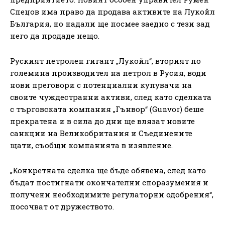
Спецов има право да продава активите на Лукойл
България, но надали ще посмее заедно с тези зад
него да продаде нещо.
Руският петролен гигант „Лукойл“, вторият по
големина производител на петрол в Русия, води
нови преговори с потенциални купувачи на
своите чуждестранни активи, след като сделката
с търговската компания „Гънвор“ (Gunvor) беше
прекратена и в сила до дни ще влязат новите
санкции на Великобритания и Съединените
щати, съобщи компанията в изявление.
„Конкретната сделка ще бъде обявена, след като
бъдат постигнати окончателни споразумения и
получени необходимите регулаторни одобрения“,
посочват от дружеството.