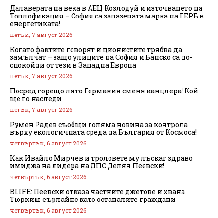
Далаверата на века в АЕЦ Козлодуй и източването на
Топлофикация – София са запазената марка на ГЕРБ в
енергетиката!
петък, 7 август 2026
Когато фактите говорят и ционистите трябва да
замълчат – защо улиците на София и Банско са по-
спокойни от тези в Западна Европа
петък, 7 август 2026
Посред горещо лято Германия сменя канцлера! Кой
ще го наследи
петък, 7 август 2026
Румен Радев съобщи голяма новина за контрола
върху екологичната среда на България от Космоса!
четвъртък, 6 август 2026
Как Ивайло Мирчев и троловете му лъскат здраво
имиджа на лидера на ДПС Делян Пеевски!
четвъртък, 6 август 2026
BLIFE: Пеевски отказа частните джетове и хвана
Тюркиш еърлайнс като останалите граждани
четвъртък, 6 август 2026