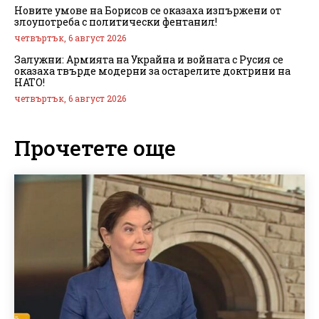
Новите умове на Борисов се оказаха изпържени от
злоупотреба с политически фентанил!
четвъртък, 6 август 2026
Залужни: Армията на Украйна и войната с Русия се
оказаха твърде модерни за остарелите доктрини на
НАТО!
четвъртък, 6 август 2026
Прочетете още