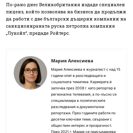
По-рано днес Великобритания издаде специален
лиценз, който позволява на бизнеса да продължи
да работи с две български дъщерни компании на
санкционираната руска петролна компания
„Лукойл“, предаде Ройтерс.
Мария Алексиева
Мария Алексиева е журналист с над 15
години опит в разследващата и
социалната тематика. Кариерата ѝ
започва през 2008 г. като репортер в
регионална телевизия, а по-късно се
специализира в политическите
разследвания и документални
репортажи. През годините работи по
десетки ключови теми, свързани с
обществен интерес и прозрачност.
През 2021 г. Мария се присъединява