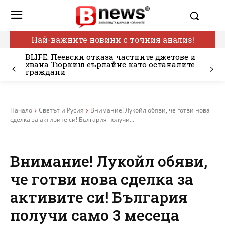
Най-важните новини с точния анализ!
BLIFE: Пеевски отказа частните джетове и
хвана Тюркиш еърлайнс като останалите
граждани
Начало
Светът и Русия
Внимание! Лукойл обяви, че готви нова
сделка за активите си! България получи...
Внимание! Лукойл обяви,
че готви нова сделка за
активите си! България
получи само 3 месеца