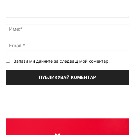
Коментар:
Им
Ema
Запази ми данните за следващ мой коментар.