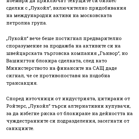
ноември да приключат текущите си бизнес
сделки с „Лукойл“, включително придобивания
на международни активи на московската
петролна група.
„Лукойл“ вече беше постигнал предварително
споразумение за продажба на активите си на
швейцарската търговска компания „Гънвор“, но
Вашингтон блокира сделката, след като
Министерството на финансите на САЩ даде
сигнал, че се противопоставя на подобна
трансакция.
Според източници от индустрията, цитирани от
Ройтерс, „Лукойл“ търси алтернативни купувачи,
за да избегне риска от блокиране на дейността на
чуждестранните си подразделения, засегнати от
санкциите.