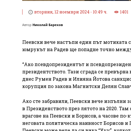
вторник, 12 ноември 2024 - 10:49 ч.
1401
Автор
Николай Бареков
Пеевски вече настъпи един път мотиката с
юмрукът на Радев ще попадне точно между
“Ако псевдопрезидентът и псевдопрезиден
президентството. Тази сграда се превърна 
днес Румен Радев и Илияна Йотова санкци
корупция по закона Магнитски Делян Слав
Ако сте забравили, Пеевски вече изпълни з
в Президенството през лятото на 2020. Та
врагове на Пеевски и Борисов, а часове по
неговата политическа наивност Борисов и 
Пеевски може вече да си вика “Ууу”, колкот