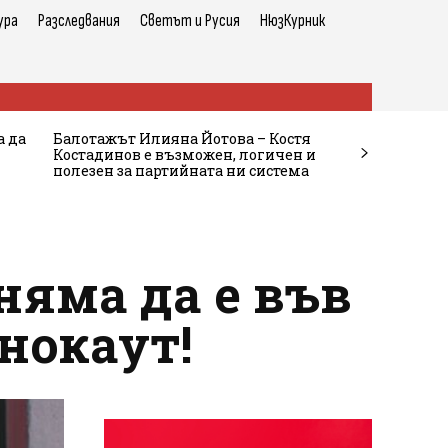
ура
Разследвания
Светът и Русия
НюзКурник
а да
Балотажът Илияна Йотова – Костя
Костадинов е възможен, логичен и
полезен за партийната ни система
няма да е във
 нокаут!