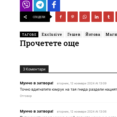
СПОДЕЛИ
Exclusive
Гешев
Йотова
Магн
ТАГОВЕ
Прочетете още
3 Коментари
Мунчо в затвора!
вторник, 12 ноември 2024 At 13:09
Точно вдигнатите юмрук на тая гнида раздели нацият
Отговор
Мунчо в затвора!
вторник, 12 ноември 2024 At 13:06