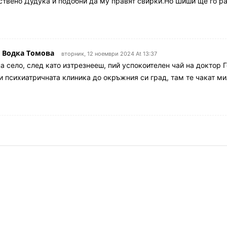
ествено Дудука и подобни да му правят свирки.Но Шиши ще го 
а Водка Томова
вторник, 12 ноември 2024 At 13:37
на село, след като изтрезнееш, пий успокоителен чай на доктор 
ти психиатричната клиника до окръжния си град, там те чакат ми