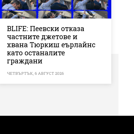
BLIFE: Пеевски отказа
частните джетове и
хвана Тюркиш еърлайнс
като останалите
граждани
ЧЕТВЪРТЪК, 6 АВГУСТ 2026