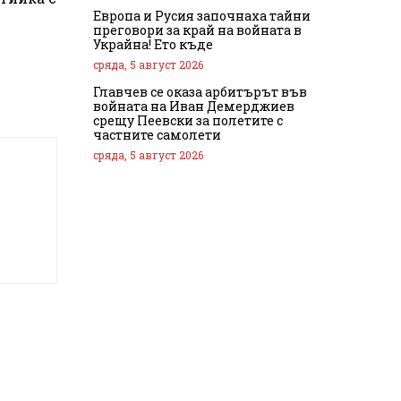
Европа и Русия започнаха тайни
преговори за край на войната в
Украйна! Ето къде
сряда, 5 август 2026
Главчев се оказа арбитърът във
войната на Иван Демерджиев
срещу Пеевски за полетите с
частните самолети
сряда, 5 август 2026