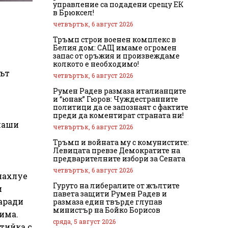
управление са подадени срещу ЕК
в Брюксел!
четвъртък, 6 август 2026
Тръмп строи военен комплекс в
Белия дом: САЩ имаме огромен
запас от оръжия и произвеждаме
колкото е необходимо!
път
четвъртък, 6 август 2026
Румен Радев размаза италианците
и “юнак” Гюров: Чуждестранните
политици да се запознаят с фактите
преди да коментират страната ни!
плаши
четвъртък, 6 август 2026
Тръмп и войната му с комунистите:
Левицата превзе Демократите на
предварителните избори за Сената
четвъртък, 6 август 2026
 нахлуе
Гуруто на либералите от жълтите
и
павета защити Румен Радев и
заради
размаза един твърде глупав
министър на Бойко Борисов
има.
сряда, 5 август 2026
ртийка с