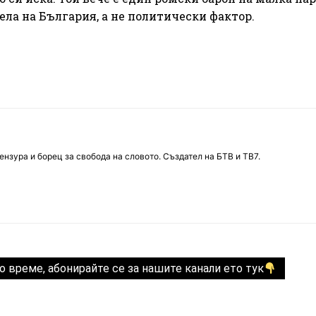
ела на България, а не политически фактор.
нзура и борец за свобода на словото. Създател на БТВ и ТВ7.
о време, абонирайте се за нашите канали ето тук