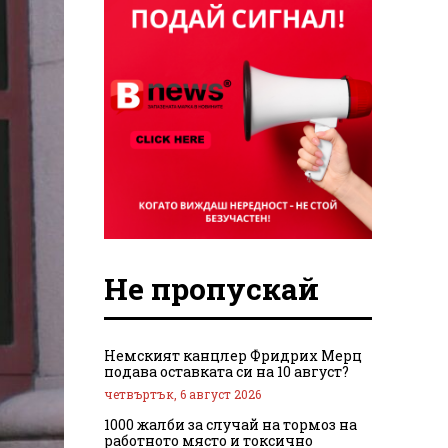
Не пропускай
Немският канцлер Фридрих Мерц
подава оставката си на 10 август?
четвъртък, 6 август 2026
1000 жалби за случай на тормоз на
работното място и токсично