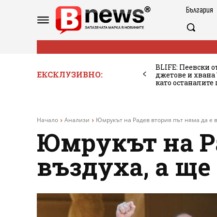
България
BLIFE: Пеевски о
ЕКСКЛУЗИВНО:
джетове и хван
като останалите
Начало
Анализи
Юмрукът на Радев втория път няма да е въ
Юмрукът на Ра
въздуха, а ще