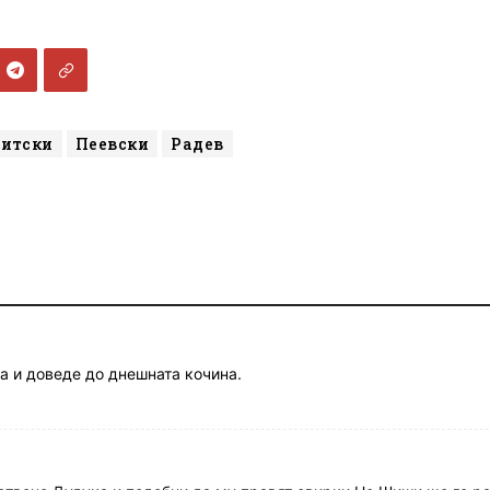
итски
Пеевски
Радев
а и доведе до днешната кочина.