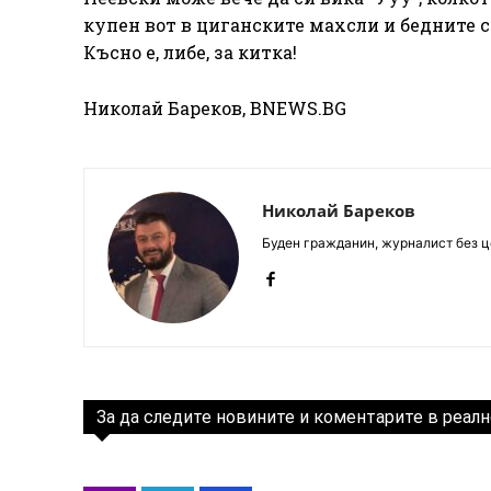
купен вот в циганските махсли и бедните с
Късно е, либе, за китка!
Николай Бареков, BNEWS.BG
Николай Бареков
Буден гражданин, журналист без це
За да следите новините и коментарите в реалн