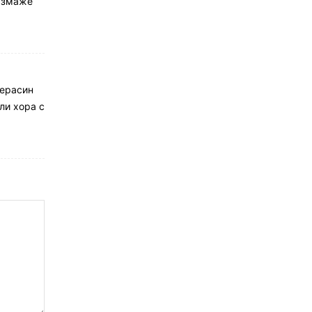
размаже
Герасин
ли хора с