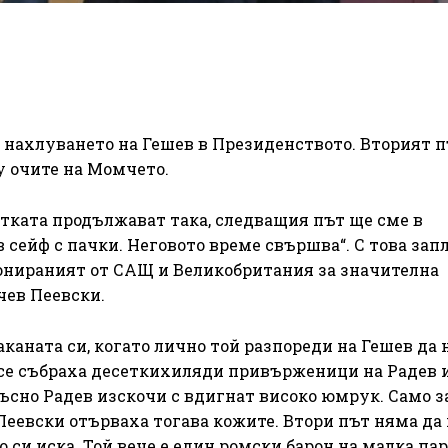
 нахлуването на Гешев в Президенството. Вторият 
 очите на Момчето.
тката продължават така, следващия път ще сме в
в сейф с пачки. Неговото време свършва“. С това за
онираният от САЩ и Великобритания за значителна
чев Пеевски.
аканата си, когато лично той разпореди на Гешев да
м се събраха десеткихиляди привърженици на Радев 
-късно Радев изскочи с вдигнат високо юмрук. Само 
Пеевски отърваха тогава кожите. Втори път няма да 
о си иска. Той вече е един ромски барон на малка па