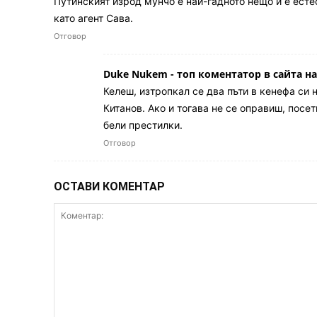
Путинският изрод мунчо е най-гадното нещо и е ест
като агент Сава.
Отговор
Duke Nukem - топ коментатор в сайта н
Келеш, изтропкал се два пъти в кенефа си 
Китанов. Ако и тогава не се оправиш, посе
бели престилки.
Отговор
ОСТАВИ КОМЕНТАР