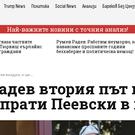
Trump News
Политика
Social News
Анализи
Бареков Без Ценз
Най-важните новини с точния анализ!
тказа частните
Румен Радев: Работим неуморно, з
а Тюркиш еърлайнс
наваксаме проспаните години
 граждани
безхаберие и политическа немощ!
в въздуха, а ще...
дев втория път 
 прати Пеевски в