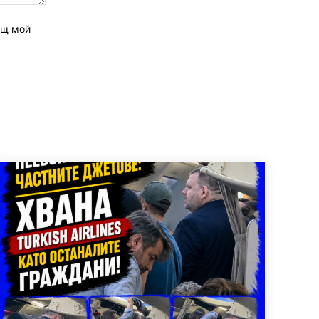
ащ мой