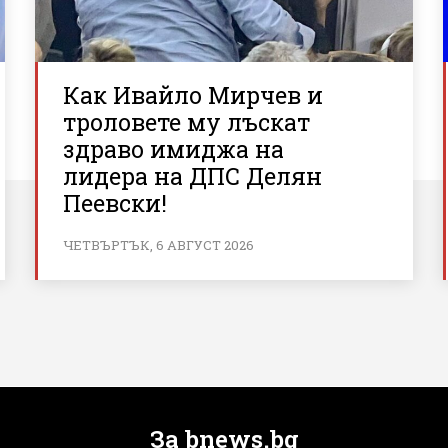
Как Ивайло Мирчев и
троловете му лъскат
здраво имиджа на
лидера на ДПС Делян
Пеевски!
ЧЕТВЪРТЪК, 6 АВГУСТ 2026
За bnews.bg