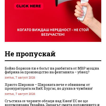
Не пропускай
Бойко Борисов ли е босът на разбитата от МВР мощна
фабрика за производство на фентанила – убиец?
петък, 7 август 2026
Христо Широков – Широката вече е обвиняем от
прокуратурата за ВиК Бургас, но духна в чужбина!
петък, 7 август 2026
Сгъстиха се черните облаци над Киев! ЕС не ще
корумпирана Украйна, Западът смята положението и