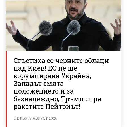
Сгъстиха се черните облаци
над Киев! ЕС не ще
корумпирана Украйна,
Западът смята
положението и за
безнадеждно, Тръмп спря
ракетите Пейтриът!
ПЕТЪК, 7 АВГУСТ 2026