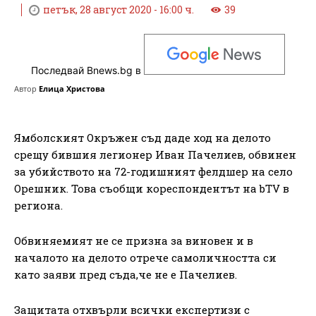
петък, 28 август 2020 - 16:00 ч.
39
Последвай Bnews.bg в
Автор
Елица Христова
Ямболският Окръжен съд даде ход на делото
срещу бившия легионер Иван Пачелиев, обвинен
за убийството на 72-годишният фелдшер на село
Орешник. Това съобщи кореспондентът на bTV в
региона.
Обвиняемият не се призна за виновен и в
началото на делото отрече самоличността си
като заяви пред съда,че не е Пачелиев.
Защитата отхвърли всички експертизи с