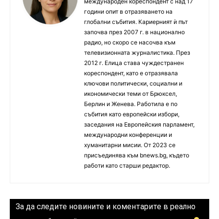
международен кореспондент с над 17
години опит в отразяването на
глобални събития. Кариерният ѝ път
започва през 2007 г. в национално
радио, но скоро се насочва към
телевизионната журналистика. През
2012 г. Елица става чуждестранен
кореспондент, като е отразявала
ключови политически, социални и
икономически теми от Брюксел,
Берлин и Женева. Работила е по
събития като европейски избори,
заседания на Европейския парламент,
международни конференции и
хуманитарни мисии. От 2023 се
присъединява към bnews.bg, където
работи като старши редактор.
За да следите новините и коментарите в реално