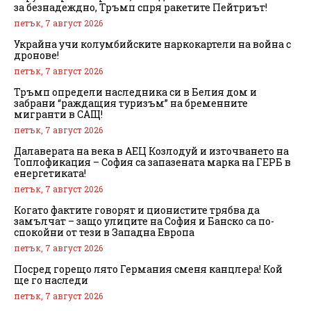
за безнадеждно, Тръмп спря ракетите Пейтриът!
петък, 7 август 2026
Украйна учи колумбийските наркокартели на война с
дронове!
петък, 7 август 2026
Тръмп определи наследника си в Белия дом и
забрани “раждащия туризъм” на бременните
мигранти в САЩ!
петък, 7 август 2026
Далаверата на века в АЕЦ Козлодуй и източването на
Топлофикация – София са запазената марка на ГЕРБ в
енергетиката!
петък, 7 август 2026
Когато фактите говорят и ционистите трябва да
замълчат – защо улиците на София и Банско са по-
спокойни от тези в Западна Европа
петък, 7 август 2026
Посред горещо лято Германия сменя канцлера! Кой
ще го наследи
петък, 7 август 2026