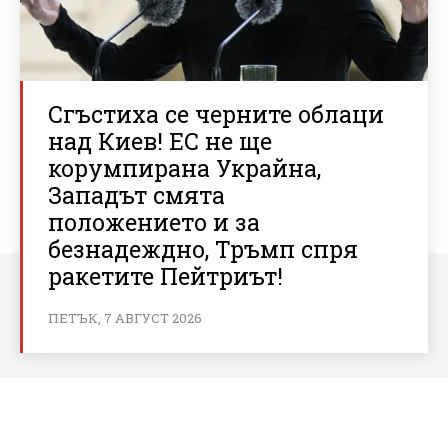
Сгъстиха се черните облаци
над Киев! ЕС не ще
корумпирана Украйна,
Западът смята
положението и за
безнадеждно, Тръмп спря
ракетите Пейтриът!
ПЕТЪК, 7 АВГУСТ 2026