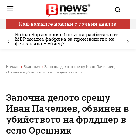
Най-важните новини с точния анализ!
Бойко Борисов ли е босът на разбитата от
МВР мощна фабрика за производство на
фентанила – убиец?
Начало
България
Започна делото срещу Иван Пачелиев,
обвинен в убийството на фрлдшер в село...
Започна делото срещу
Иван Пачелиев, обвинен в
убийството на фрлдшер в
село Орешник