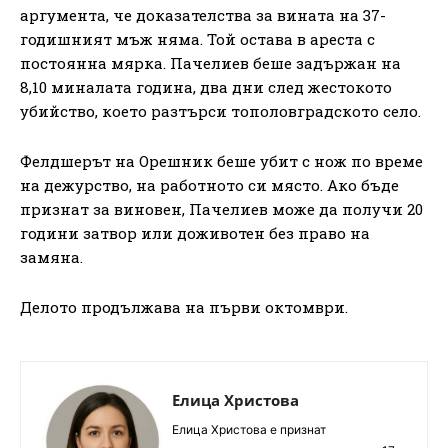
аргумента, че доказателства за вината на 37-
годишният мъж няма. Той остава в ареста с
постоянна мярка. Пачелиев беше задържан на
8,10 миналата година, два дни след жестокото
убийство, което разтърси тополовградското село.
Фелдшерът на Орешник беше убит с нож по време
на дежурство, на работното си място. Ако бъде
признат за виновен, Пачелиев може да получи 20
години затвор или доживотен без право на
замяна.
Делото продължава на първи октомври.
Елица Христова
Елица Христова е признат