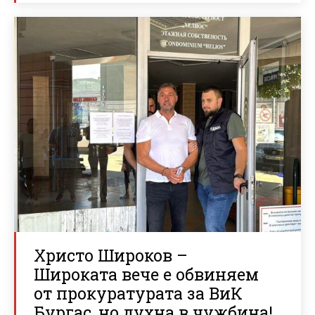
Христо Широков –
Широката вече е обвиняем
от прокуратурата за ВиК
Бургас, но духна в чужбина!