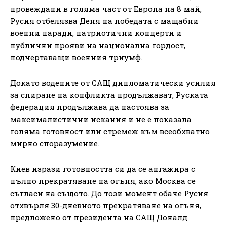
провеждани в голяма част от Европа на 8 май,
Русия отбелязва Деня на победата с мащабни
военни паради, патриотични концерти и
публични прояви на национална гордост,
подчертаващи военния триумф.
Докато водените от САЩ дипломатически усилия
за спиране на конфликта продължават, Руската
федерация продължава да настоява за
максималистични искания и не е показала
голяма готовност или стремеж към всеобхватно
мирно споразумение.
Киев изрази готовността си да се ангажира с
пълно прекратяване на огъня, ако Москва се
съгласи на същото. До този момент обаче Русия
отхвърля 30-дневното прекратяване на огъня,
предложено от президента на САЩ Доналд