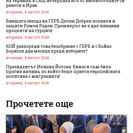
на Украйна, а САЩ изчерпаха 80% от високоточните си
ракети в Ирак
вторник, 4 август 2026
Бившата звезда на ГЕРБ Делян Добрев похвали и
защити Румен Радев: Премиерът не е дал никакви
проценти на турците
вторник, 4 август 2026
КОЙ разпореди това безобразие с ГЕРБ и с Бойко
Борисов два месеца преди изборите?
вторник, 4 август 2026
Президентът Илияна Йотова: Винаги съм била
против начина, по който беше приета европейската
политика с миграцията!
вторник, 4 август 2026
Прочетете още