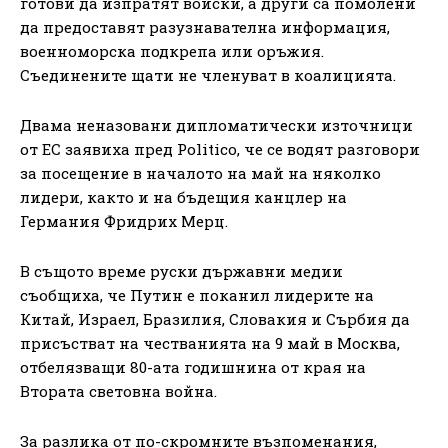
готови да изпратят войски, а други са помолени
да предоставят разузнавателна информация,
военноморска подкрепа или оръжия.
Съединените щати не членуват в коалицията.
Двама неназовани дипломатически източници
от ЕС заявиха пред Politico, че се водят разговори
за посещение в началото на май на няколко
лидери, както и на бъдещия канцлер на
Германия Фридрих Мерц.
В същото време руски държавни медии
съобщиха, че Путин е поканил лидерите на
Китай, Израел, Бразилия, Словакия и Сърбия да
присъстват на честванията на 9 май в Москва,
отбелязващи 80-ата годишнина от края на
Втората световна война.
За разлика от по-скромните възпоменания,