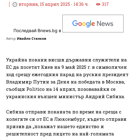
вторник, 15 април 2025 - 14:36 ч.
317
Последвай Bnews.bg в
Автор
Ивайло Станков
Украйна покани висши държавни служители на
ЕС да посетят Киев на 9 май 2025 г. в символичен
ход срещу ежегодния парад на руския президент
Владимир Путин за Деня на победата в Москва,
съобщи Politico на 14 април, позовавайки се
украинския външен министър Андрий Сибиха.
Сибиха отправи поканата по време на среща с
колегите си от ЕС в Люксембург, където отправи
призив да „покажат нашето единство и
решителност пред лицето на най-голямата