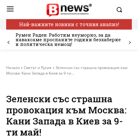
Най-важните новини с точния анализ!
Румен Радев: Работим неуморно, за да
наваксаме проспаните години безхаберие
и политическа немощ!
Начало
Светът и Русия
Зеленски със страшна провокация към
Москва: Кани Запада в Киев за 9-ти...
Зеленски със страшна
провокация към Москва:
Кани Запада в Киев за 9-
ти май!