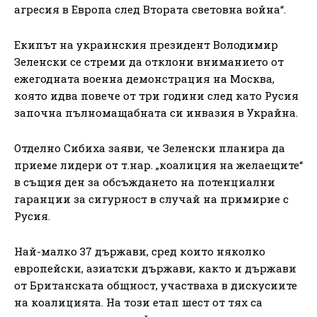
агресия в Европа след Втората световна война“.
Екипът на украинския президент Володимир
Зеленски се стреми да отклони вниманието от
ежегодната военна демонстрация на Москва,
която идва повече от три години след като Русия
започна пълномащабната си инвазия в Украйна.
Отделно Сибиха заяви, че Зеленски планира да
приеме лидери от т.нар. „коалиция на желаещите“
в същия ден за обсъждането на потенциални
гаранции за сигурност в случай на примирие с
Русия.
Най-малко 37 държави, сред които няколко
европейски, азиатски държави, както и държави
от Британската общност, участваха в дискусиите
на коалицията. На този етап шест от тях са