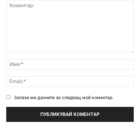
Коментар:
Им
Ema
Запази ми данните за следващ мой коментар.