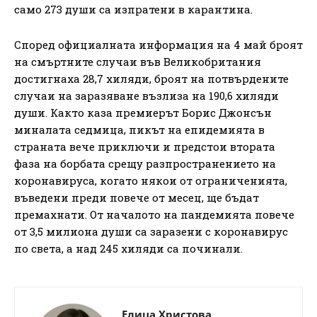
само 273 души са изпратени в карантина.
Според официалната информация на 4 май броят
на смъртните случаи във Великобритания
достигнаха 28,7 хиляди, броят на потвърдените
случаи на заразяване възлиза на 190,6 хиляди
души. Както каза премиерът Борис Джонсън
миналата седмица, пикът на епидемията в
страната вече приключи и предстои втората
фаза на борбата срещу разпространението на
коронавируса, когато някои от ограниченията,
въведени преди повече от месец, ще бъдат
премахнати. От началото на пандемията повече
от 3,5 милиона души са заразени с коронавирус
по света, а над 245 хиляди са починали.
Елица Христова