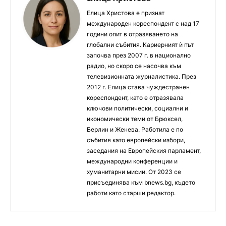
Елица Христова е признат
международен кореспондент с над 17
години опит в отразяването на
глобални събития. Кариерният ѝ път
започва през 2007 г. в национално
радио, но скоро се насочва към
телевизионната журналистика. През
2012 г. Елица става чуждестранен
кореспондент, като е отразявала
ключови политически, социални и
икономически теми от Брюксел,
Берлин и Женева. Работила е по
събития като европейски избори,
заседания на Европейския парламент,
международни конференции и
хуманитарни мисии. От 2023 се
присъединява към bnews.bg, където
работи като старши редактор.