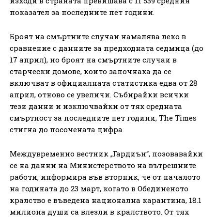
изходи в страната превишава с 11 539 средния
показател за последните пет години.
Броят на смъртните случаи намалява леко в
сравнение с данните за предходната седмица (до
17 април), но броят на смъртните случаи в
старчески домове, които започнаха да се
включват в официалната статистика едва от 28
април, отново се увеличи. Събирайки всички
тези данни и изключвайки от тях средната
смъртност за последните пет години, The Times
стигна до посочената цифра.
Междувременно вестник „Гардиън“, позовавайки
се на данни на Министерството на вътрешните
работи, информира във вторник, че от началото
на годината до 23 март, когато в Обединеното
кралство е въведена национална карантина, 18.1
милиона души са влезли в кралството. От тях