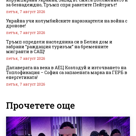
за безнадеждно, Тръмп спря ракетите Пейтриът!
петък, 7 август 2026
Украйна учи колумбийските наркокартели на война с
дронове!
петък, 7 август 2026
Тръмп определи наследника си в Белия дом и
забрани “раждащия туризъм” на бременните
мигранти в САЩ!
петък, 7 август 2026
Далаверата на века в АЕЦ Козлодуй и източването на
Топлофикация – София са запазената марка на ГЕРБ в
енергетиката!
петък, 7 август 2026
Прочетете още