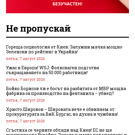
Не пропускай
Гореща социология от Киев: Залужни мачка мощно
Зеленски по рейтинг в Украйна!
петък, 7 август 2026
Ужас в Европа! WSJ: Фолксваген подготвя
съкращаването на 50 000 работници!
петък, 7 август 2026
Бойко Борисов ли е босът на разбитата от МВР мощна
фабрика за производство на фентанила – убиец?
петък, 7 август 2026
Христо Широков – Широката вече е обвиняем от
прокуратурата за ВиК Бургас, но духна в чужбина!
петък, 7 август 2026
Сгъстиха се черните облаци над Киев! ЕС не ще
корумпирана Украйна, Западът смята положението и