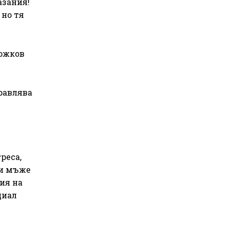
азания!
 но тя
Божков
равлява
реса,
ки мъже
ия на
циал