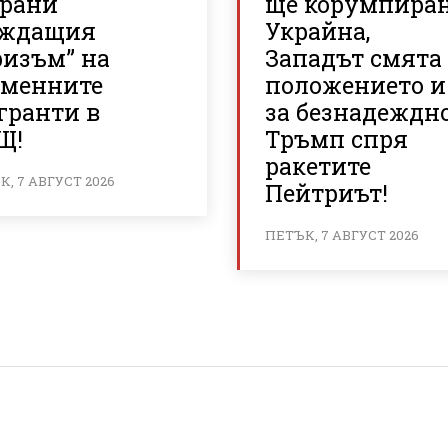
брани
ще корумпира
аждащия
Украйна,
ризъм” на
Западът смята
еменните
положението и
гранти в
за безнадеждно
Щ!
Тръмп спря
ракетите
, 7 АВГУСТ 2026
Пейтриът!
ПЕТЪК, 7 АВГУСТ 2026