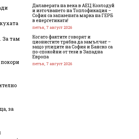
Далаверата на века в АЕЦ Козлодуй
ади
и източването на Топлофикация –
София са запазената марка на ГЕРБ
в енергетиката!
 кухата
петък, 7 август 2026
Когато фактите говорят и
. За там
ционистите трябва да замълчат –
защо улиците на София и Банско са
по-спокойни от тези в Западна
Европа
 покори
петък, 7 август 2026
ително
ца, за
я