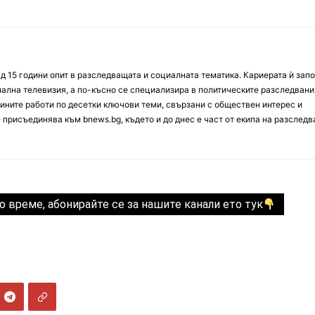
д 15 години опит в разследващата и социалната тематика. Кариерата ѝ зап
онална телевизия, а по-късно се специализира в политическите разследвани
ините работи по десетки ключови теми, свързани с обществен интерес и
е присъединява към bnews.bg, където и до днес е част от екипа на разслед
о време, абонирайте се за нашите канали ето тук