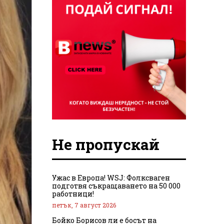
Не пропускай
Ужас в Европа! WSJ: Фолксваген
подготвя съкращаването на 50 000
работници!
петък, 7 август 2026
Бойко Борисов ли е босът на