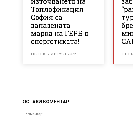
източването на
за
Топлофикация –
“р
София са
ту
запазената
бр
марка на ГЕРБ в
ми
енергетиката!
СА
ПЕТЪК, 7 АВГУСТ 2026
ПЕТЪК
ОСТАВИ КОМЕНТАР