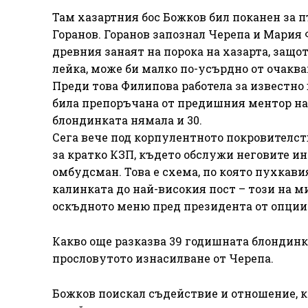
Там хазартния бос Божков бил поканен за 
Горанов. Горанов запознал Черепа и Мария 
древния занаят на порока на хазарта, защот
лейка, може би малко по-усърдно от очаква
Преди това Филипова работела за известно
била препоръчана от предишния ментор на 
блондинката нямала и 30.
Сега вече под корпулентното покровителст
за кратко КЗП, където обслужи неговите инт
омбудсман. Това е схема, по която пухкав
калинката до най-високия пост – този на 
оскъдното меню пред президента от опции 
Какво още разказва 39 годишната блондинка,
прословутото изнасилване от Черепа.
Божков поискал съдействие и отношение, к