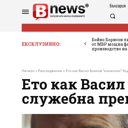
България
Бойко Борисов ли
ЕКСКЛУЗИВНО:
от МВР мощна фа
производство на
Начало
Разследвания
Ето как Васил Божков “изнасили” б
Ето как Васи
служебна пре