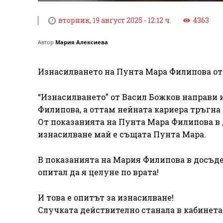
вторник, 19 август 2025 - 12:12 ч.
4363
Автор
Мария Алексиева
Изнасилването на Пунта Мара Филипова от
“Изнасилването” от Васил Божков направи 
Филипова, а оттам нейната кариера тръгна
От показанията на Пунта Мара Филипова в 
изнасилване май е същата Пунта Мара.
В показанията на Мария Филипова в досъде
опитал да я целуне по врата!
И това е опитът за изнасилване!
Случката действително станала в кабинета 