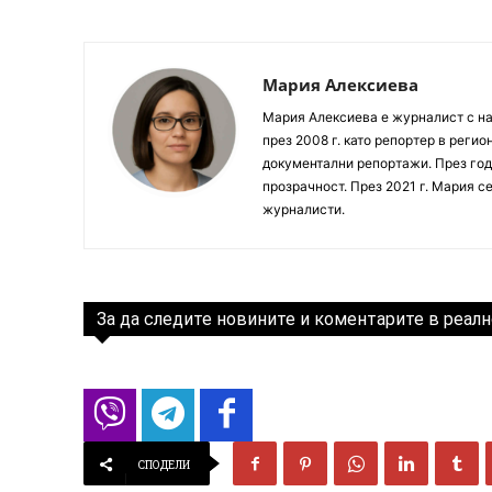
Мария Алексиева
Мария Алексиева е журналист с на
през 2008 г. като репортер в реги
документални репортажи. През год
прозрачност. През 2021 г. Мария с
журналисти.
За да следите новините и коментарите в реалн
СПОДЕЛИ