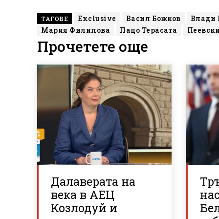
Exclusive
Васил Божков
Влади 
ТАГОВЕ
Мария Филипова
Пацо Терасата
Пеевск
Прочетете още
Далаверата на
Тр
века в АЕЦ
нас
Козлодуй и
Бе