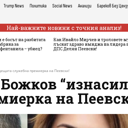
Trump News
Политика
Social News
Анализи
Бареков Без Ценз
Най-важните новини с точния анализ!
 е босът на разбитата
Как Ивайло Мирчев и троловете м
брика за
лъскат здраво имиджа на лидера 
 фентанила – убиец?
ДПС Делян Пеевски!
ъдещата служебна премиерка на Пеевски!
л Божков “изнаси
миерка на Пеевск