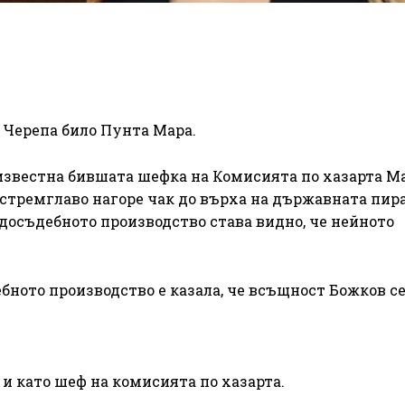
 Черепа било Пунта Мара.
известна бившата шефка на Комисията по хазарта М
 стремглаво нагоре чак до върха на държавната пир
досъдебното производство става видно, че нейното
бното производство е казала, че всъщност Божков с
и като шеф на комисията по хазарта.