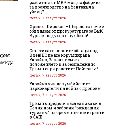
разбитата от МВР мощна фабрика
за производство на фентанила –
убиец?
петък, 7 август 2026
Христо Широков – Широката вече е
обвиняем от прокуратурата за ВиК
Бургас, но духна в чужбина!
петък, 7 август 2026
Сгъстиха се черните облаци над
ария
Киев! ЕС не ще корумпирана
Украйна, Западът смята
амида.
положението и за безнадеждно,
Тръмп спря ракетите Пейтриът!
петък, 7 август 2026
Украйна учи колумбийските
наркокартели на война с дронове!
е
петък, 7 август 2026
Тръмп определи наследника си в
Белия дом и забрани “раждащия
туризъм” на бременните мигранти
в САЩ!
петък, 7 август 2026