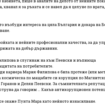
е кабинета, пише в аналите на делото от нейните пок
 хванал я за ръката и се навел да я целуне по врата,
ято възбуди интереса на цяла България и докара на 
ване.
войката и нейните професионални качества, за да уп
грижата на добър държавник.
илипова в слугинаж на към Пеевски и въпиюща
защитата на потребителите.
оди кариера Мария Филипова е била протеже (или мет
за космическа по мащабите си корупция по Магнитс
и Горанов и Делян Пеевски. За съмнителната репутац
 струва да говорим … Какъв антикорупционен потен
се окаже Пунта Мара като нейното изнасилване.