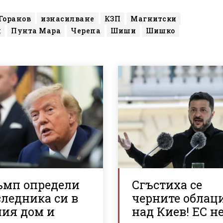
Горанов
изнасилване
КЗП
Магнитски
и
Пунта Мара
Черепа
Шиши
Шишко
ъмп определи
Сгъстиха се
ледника си в
черните облац
лия дом и
над Киев! ЕС н