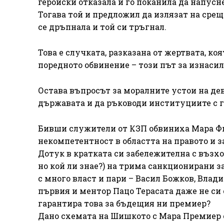
геройски отказала и го поканила да напусн
Тогава той и предложил да излязат на среща,
се дръпнала и той си тръгнал.
Това е случката, разказана от жертвата, ко
поредното обвинение – този път за изнасил
Остава въпросът за моралните устои на де
държавата и да ръководи институциите с 
Бивши служители от КЗП обвиниха Мара Ф
некомпетентност в областта на правото и 
Дотук в кратката си забележителна с възх
но кой ли знае?) на трима санкционирани 
с много власт и пари – Васил Божков, Влад
първия и ментор Пацо Терасата даже не си
гарантира това за бъдещия ни премиер?
Дано схемата на Шишкото с Мара Премиер 