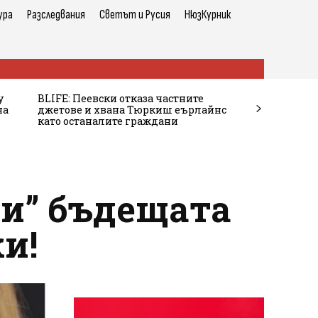
ура
Разследвания
Светът и Русия
НюзКурник
у
BLIFE: Пеевски отказа частните
на
джетове и хвана Тюркиш еърлайнс
като останалите граждани
ли” бъдещата
и!