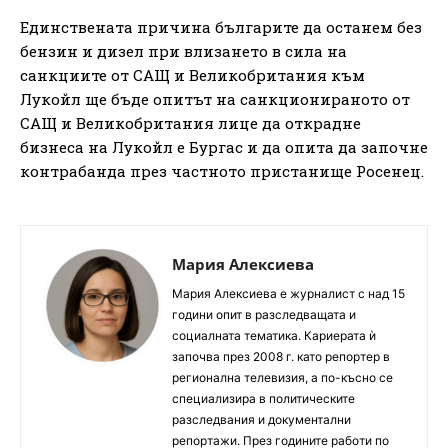
Единствената причина българите да останем без
бензин и дизел при влизането в сила на
санкциите от САЩ и Великобритания към
Лукойл ще бъде опитът на санкционираното от
САЩ и Великобритания лице да открадне
бизнеса на Лукойл е Бургас и да опита да започне
контрабанда през частното пристанище Росенец.
Мария Алексиева
Мария Алексиева е журналист с над 15
години опит в разследващата и
социалната тематика. Кариерата ѝ
започва през 2008 г. като репортер в
регионална телевизия, а по-късно се
специализира в политическите
разследвания и документални
репортажи. През годините работи по