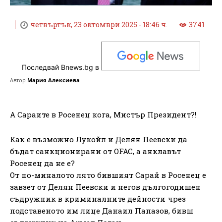
четвъртък, 23 октомври 2025 - 18:46 ч.
3741
Последвай Bnews.bg в
Автор
Мария Алексиева
А Сараите в Росенец кога, Мистър Президент?!
Как е възможно Лукойл и Делян Пеевски да
бъдат санкционирани от OFAC, а анклавът
Росенец да не е?
От по-миналото лято бившият Сарай в Росенец е
завзет от Делян Пеевски и негов дългогодишен
съдружник в криминалните дейности чрез
подставеното им лице Данаил Папазов, бивш