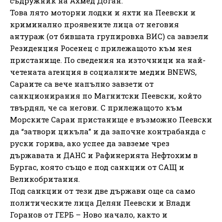
съдружник на Ахмед Доган.
Това лято моторни лодки и яхти на Пеевски и
криминално проявените лица от неговия
антураж (от бившата групировка ВИС) са завзели
Резиденция Росенец с прилежащото към нея
пристанище. По сведения на източници на най-
четената агенция в социалните медии BNEWS,
Сараите са вече напълно завзети от
санкционирания по Магнитски Пеевски, който
твърдял, че са негови. С прилежащото към
Морските Сараи пристанище е възможно Пеевски
да “затвори цикъла” и да започне контрабанда с
руски горива, ако успее да завземе чрез
държавата и ДАНС и Рафинерията Нефтохим в
Бургас, която също е под санкции от САЩ и
Великобритания.
Под санкции от тези две държави още са само
политическите лица Делян Пеевски и Влади
Горанов от ГЕРБ – Ново начало, както и