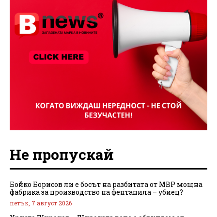
Не пропускай
Бойко Борисов ли е босът на разбитата от МВР мощна
фабрика за производство на фентанила – убиец?
петък, 7 август 2026