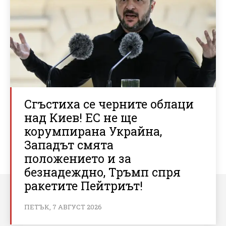
Сгъстиха се черните облаци
над Киев! ЕС не ще
корумпирана Украйна,
Западът смята
положението и за
безнадеждно, Тръмп спря
ракетите Пейтриът!
ПЕТЪК, 7 АВГУСТ 2026