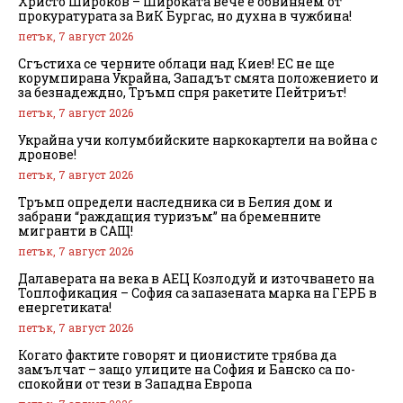
Христо Широков – Широката вече е обвиняем от
прокуратурата за ВиК Бургас, но духна в чужбина!
петък, 7 август 2026
Сгъстиха се черните облаци над Киев! ЕС не ще
корумпирана Украйна, Западът смята положението и
за безнадеждно, Тръмп спря ракетите Пейтриът!
петък, 7 август 2026
Украйна учи колумбийските наркокартели на война с
дронове!
петък, 7 август 2026
Тръмп определи наследника си в Белия дом и
забрани “раждащия туризъм” на бременните
мигранти в САЩ!
петък, 7 август 2026
Далаверата на века в АЕЦ Козлодуй и източването на
Топлофикация – София са запазената марка на ГЕРБ в
енергетиката!
петък, 7 август 2026
Когато фактите говорят и ционистите трябва да
замълчат – защо улиците на София и Банско са по-
спокойни от тези в Западна Европа