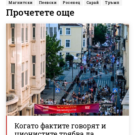
Магнитски
Пеевски
Росенец
Сарай
Тръмп
Прочетете още
Когато фактите говорят и
ционистите трябва да