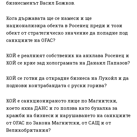
бизнесменът Васил Божков.
Кога държавата ще се намеси и ще
национализира обекта в Росенец преди и този
обект от стратегическо значение да попадне под
санкциите на OFAC?
КОЙ e реалният собственик на анклава Росенец и
КОЙ се крие зад холограмата на Данаил Папазов?
КОЙ се готви да открадне бизнеса на Лукойл и да
поднови контрабандата с руски горива?
КОЙ е санкционираното лице по Магнитски,
което яхна ДАНС и го ползва като бухалка за
кражби на бизнеси и нарушаването на санкциите
от OFAC по Закона Магнитски, от САЩ и от
Великобритания?