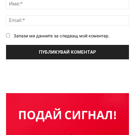
Им
Ema
Запази ми данните за следващ мой коментар.